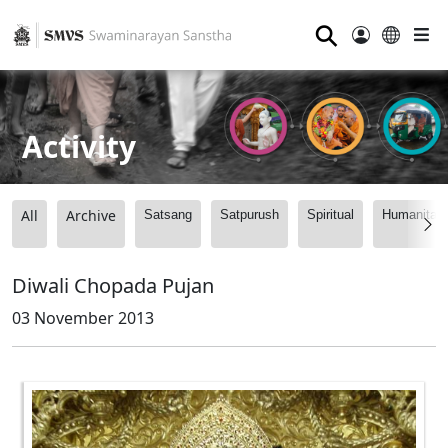
⚲
Activity
All
Archive
Satsang
Satpurush
Spiritual
Humanitari
Diwali Chopada Pujan
03 November 2013