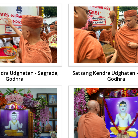
dra Udghatan - Sagrada,
Satsang Kendra Udghatan -
Godhra
Godhra