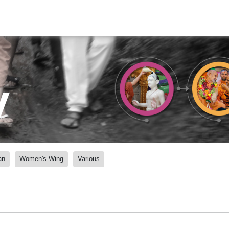
y
an
Women's Wing
Various