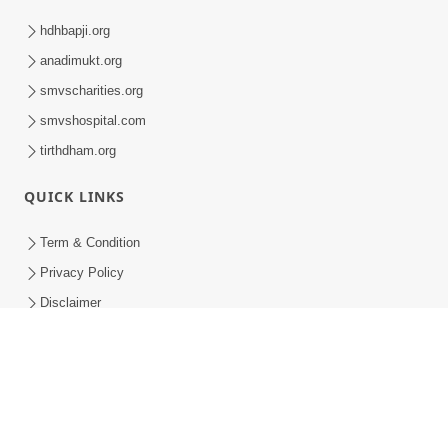
Satsang Kendra Udghatan - Waghodia, Vadodara