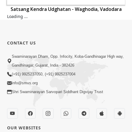
Satsang Kendra Udghatan - Waghodia, Vadodara
Satsang Kendra Udghatan - Waghodia, Vadodara