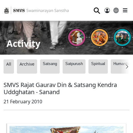
⚲
Activity
All
Archive
Satsang
Satpurush
Spiritual
Humanitari
SMVS Rajat Gaurav Din & Satsang Kendra
Uddghatan - Sanand
21 February 2010