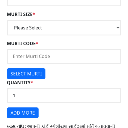
MURTI SIZE
*
MURTI CODE
*
SELECT MURTI
QUANTITY
*
ADD MORE
ખાસ નોંધ :
આપની કોઈ સ્પેશીયલ સાઈઝમાં મૂર્તિ બનાવવાની