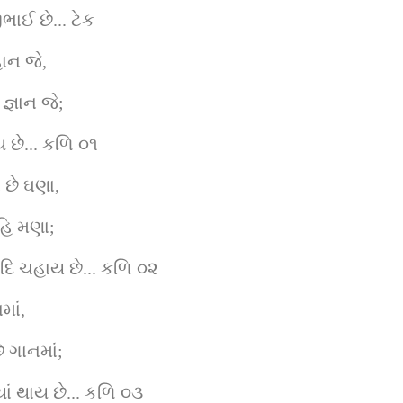
ઈ છે... ટેક
ાન જે,
જ્ઞાન જે;
ય છે... કળિ ૦૧
 છે ઘણા,
નહિ મણા;
 ચહાય છે... કળિ ૦૨
માં,
 ગાનમાં;
યાં થાય છે... કળિ ૦૩