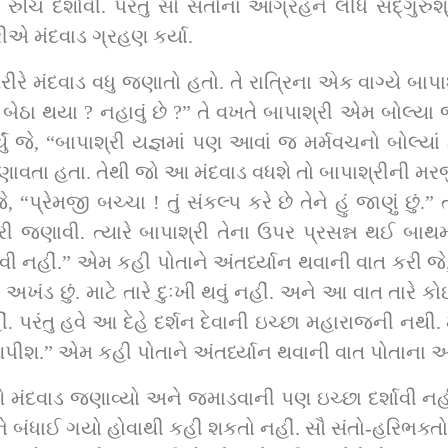
સંતોના આગ્રહને લીધે સદ્‌ગુરુશ્રીને પણ જવું પડ્યું. સૌ સંતો-હરિભક્તોના 
ીએ મંદવાડ ગ્રહણ કર્યા.
રે મંદવાડ વધુ જણાતો હતો. તે રાત્રિના એક વાગ્યે બાપા
 બેઠા થયા ? નહાવું છે ?” તે વખતે બાપાશ્રી એમ બોલ્યા જ
પાશ્રી યજ્ઞમાં પણ આવાં જ મર્મવચનો બોલ્યાં હતાં. અને સદ્‌ગુરુશ્રી 
વતા હતા. તેથી જો આ મંદવાડ વધશે તો બાપાશ્રીની મરજી
“પ્રેમજી બચ્ચા ! તું સંકલ્પ કરે છે તેને હું જાણું છું.
ી જણાવી. ત્યારે બાપાશ્રી તેના ઉપર પ્રસન્ન થઈ બાથમાં
 કરવી નહીં.” એમ કહી પોતાને અંતર્ધ્યાન થવાની વાત કરી જે
તો અખંડ છું. માટે તારે દુઃખી થવું નહીં. અને આ વાત તારે
ીં. પરંતુ હવે આ દેહે દર્શન દેવાની ઇચ્છા મહારાજની નથી. મા
શ.” એમ કહી પોતાને અંતર્ધ્યાન થવાની વાત પોતાના અતિ
 મંદવાડ જણાવ્યો અને જમાડવાની પણ ઇચ્છા દર્શાવી નહી
ને બંધાઈ ગયો હોવાથી કહી શકતો નહીં. સૌ સંતો-હરિભક્તો