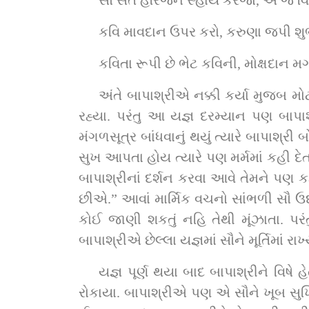
સૌ સંત હરિજન સ્હાય કરજો, એ જ વિ
કવિ માવદાન ઉપર કરો, કરુણા જપી શુ
કવિતા રૂપી છે ભેટ કવિની, મોક્ષદાન મ
અંતે બાપાશ્રીએ નક્કી કર્યા મુજબ મો
રહ્યા. પરંતુ આ યજ્ઞ દરમ્યાન પણ બાપાશ
મંગળસૂત્ર બાંધવાનું થયું ત્યારે બાપાશ્રી
સુખ આપતા હોય ત્યારે પણ મર્મમાં કહી દ
બાપાશ્રીનાં દર્શન કરવા આવે તેમને પણ કહ
છીએ.” આવાં માર્મિક વચનો સાંભળી સૌ ઉદાસ
કોઈ જાણી શકતું નહિ તેથી મૂંઝાતા. પર
બાપાશ્રીએ છેલ્લા યજ્ઞમાં સૌને મૂર્તિમાં ર
યજ્ઞ પૂર્ણ થયા બાદ બાપાશ્રીને વિષે 
રોકાયા. બાપાશ્રીએ પણ એ સૌને ખૂબ સુખિયા 