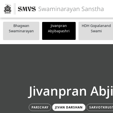
Bhagwan
Jivanpran
HDH Gopalanand
Swaminarayan
Abjibapashri
Swami
Jivanpran Abj
PARICHAY
JIVAN DARSHAN
SARVOTKRUS