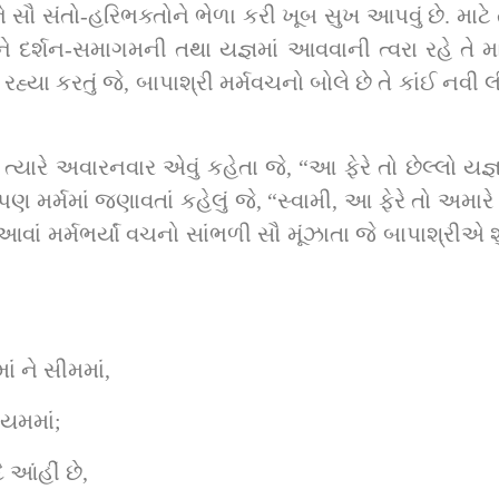
 સૌ સંતો-હરિભક્તોને ભેળા કરી ખૂબ સુખ આપવું છે. માટે
દર્શન-સમાગમની તથા યજ્ઞમાં આવવાની ત્વરા રહે તે માટ
હ્યા કરતું જે, બાપાશ્રી મર્મવચનો બોલે છે તે કાંઈ નવ
ું ત્યારે અવારનવાર એવું કહેતા જે, “આ ફેરે તો છેલ્લો ય
મર્મભર્યાં વચનો સાંભળી સૌ મૂંઝાતા જે બાપાશ્રીએ શું 
 ને સીમમાં,
િયમમાં;
 આંહીં છે,