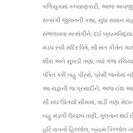
કળિયુગમાં કલ્યાણકારી, આજ અબજીભા
સત્સંગી જીવનની કથા, સુધા સમાન મહ
સંભળાવવા સત્સંગીને, દઈ બ્રહ્મવિદ્યા 
મંડપ રચી મંદિર વિષે, સૌ સંત કીર્તન ગા
શીરા અને સુખડી તણા, ત્યાં ગંજ રચિયા
પંક્તિ કરી બહુ પીરસે, પ્રેમી જનોમાં 
આ યજ્ઞની જ પ્રસાદીને, અજ ઈશ આદિ
સૌ સંઘ ઊતર્યા સીમમાં, વાડી તણા મેદાન
બહુ મંડળી ઉચ્છવ તણી, ગુલતાન થઈ છે
હરિ વાતનો હિલ્લોલ, બ્રહ્મ કિલ્લોલ ત્