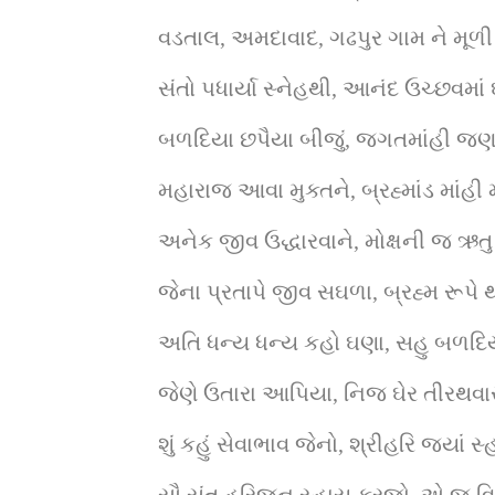
વડતાલ, અમદાવાદ, ગઢપુર ગામ ને મૂળી 
સંતો પધાર્યા સ્નેહથી, આનંદ ઉચ્છવમાં
બળદિયા છપૈયા બીજું, જગતમાંહી જણા
મહારાજ આવા મુક્તને, બ્રહ્માંડ માંહી 
અનેક જીવ ઉદ્ધારવાને, મોક્ષની જ ઋતુ
જેના પ્રતાપે જીવ સઘળા, બ્રહ્મ રૂપે 
અતિ ધન્ય ધન્ય કહો ઘણા, સહુ બળદિય
જેણે ઉતારા આપિયા, નિજ ઘેર તીરથવા
શું કહું સેવાભાવ જેનો, શ્રીહરિ જ્યાં સ