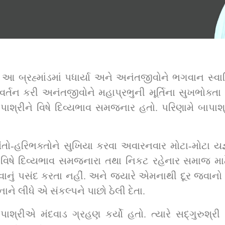
 આ બ્રહ્માંડમાં પધાર્યા અને અનંતજીવોને ભગવાન સ્વ
રવર્તન કરી અનંતજીવોને મહાપ્રભુની મૂર્તિના સુખભોક્ત
પાશ્રીને વિષે દિવ્યભાવ સમજનાર હતો. પરિણામે બાપા
તો-હરિભક્તોને સુખિયા કરવા અવારનવાર મોટા-મોટા યજ્ઞો
 વિષે દિવ્યભાવ સમજનારા તથા નિકટ રહેનાર સમાજ માટે
નું પસંદ કરતા નહીં. અને જ્યારે એમનાથી દૂર જવાનો (અં
નાને લીધે એ સંકલ્પને પાછો ઠેલી દેતા.
ર્યો હતો. ત્યારે સદ્‌ગુરુશ્રી નિર્ગુણદાસજી સ્વામીએ શ્રીજીમહારાજને 