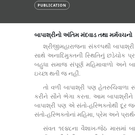
PUBLICATION
બાપાશ્રીનો અંતિમ મંદવાડ તથા મર્મવચનો
શ્રીજીમહારાજના સંકલ્પથી બાપાશ્રી
સાથે અનાદિમુક્તની સ્થિતિનું છડેચોક પ્
બહુધા સમાજ સંપૂર્ણ મહિમાવાળો અને બા
ઇચ્છા થતી જ નહીં.
તો વળી બાપાશ્રી પણ હેતરુચિવાળા સં
કરીને સૌને ભેગા કરતા. આમ બાપાશ્રીને
બાપાશ્રી પણ એ સંતો-હરિભક્તોથી દૂર જવા
સંતો-હરિભક્તોનાં મહિમા, પ્રેમ અને પ્રાર્થ
સંવત ૧૯૪૮ના વૈશાખ-જેઠ માસમાં બાપાશ્રીએ મંદવાડ ગ્રહણ ક