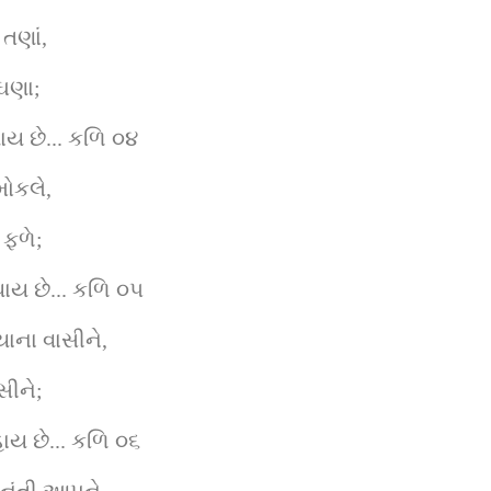
તણાં,
 ઘણા;
ય છે... કળિ ૦૪
મોકલે,
 ફળે;
થાય છે... કળિ ૦૫
ાના વાસીને,
સીને;
્હાય છે... કળિ ૦૬