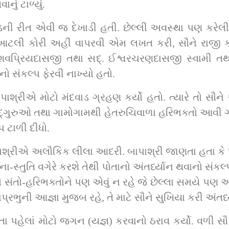
નું ટાળ્યું.
ની રીત એવી જ દેખાડી હતી. છેલ્લી અવસ્થા પણ કરેલી 
ટલી કોરી અહીં વાપરવી એમ લખત કરી, સૌને રાજી કરી
વામી તથા સદ્‌.વૃંદાવનદાસજી સ્વામી આદિમુક્તોની 
ાનો સંકલ્પ ફેરવી નાખ્યો હતો.
શ્રીએ મોટો મંદવાડ ગ્રહણ કર્યો હતો. ત્યારે તો સૌને 
વી 
 ટાળી દીધો.
ાશ્રીએ અલૌકિક લીલા આદરી. બાપાશ્રી જાણતા હતા કે પ
-સ્તુતિ વગેરે કરશે તેથી પોતાનો અંતર્ધ્યાન થવાનો સંકલ્
ૌ સંતો-હરિભક્તોને પણ એવું ન રહે જે છેલ્લા સમયે પણ 
્રભુની આજ્ઞા મુજબ રહે, તે માટે સૌને સુખિયા કરી અંતર્ધ
 પહેલાં મોટો જગન (યજ્ઞ) કરવાનો ઠરાવ કર્યો. વળી સૌ 