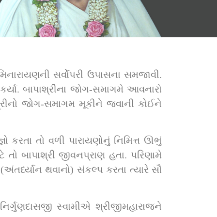
ામિનારાયણની સર્વોપરી ઉપાસના સમજાવી. 
ા કર્યા. બાપાશ્રીના જોગ-સમાગમે આવનારો 
શ્રીનો જોગ-સમાગમ મૂકીને જવાની કોઈને 
 કરતા તો વળી પારાયણોનું નિમિત્ત ઊભું 
 તો બાપાશ્રી જીવનપ્રાણ હતા. પરિણામે 
તર્ધ્યાન થવાનો) સંકલ્પ કરતા ત્યારે સૌ 