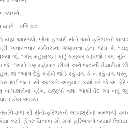
નંતી આપને,
ભ જાપને;
ગાય છે... કળિ ૦૭
ટો યજ્ઞ આરંભ્યો, જેમાં હજારો સંતો અને હરિભક્તો બાપા
્રી અવારનવાર મર્મવચનો જણાવતા હતા. જેમ કે, “યજ્ઞના 
 બોલ્યા જે, “ગોર મહારાજ ! કાંડું બરાબર બાંધજો ! આ મૂર્ત
ેતા જે, “અમો પણ મહેમાન છીએ અને જવાની તૈયારીમાં છીએ
ેતા જે “આમ દેહે કરીને જોડે રહેવાય કે ન રહેવાય પરંતુ 
 થઈ જતા. સૌ અટકળે અનુમાન કર્યા કરે જે આ ફેરે બાપાશ્
ંતુ બાપાશ્રીનો પ્રેમ, રાજીપો તથા આશીર્વાદ આ બધું
ાખ્યાના કોલ આપ્યા.
હેતરુચિવાળા સૌ સંતો-હરિભક્તો બાપાશ્રીનાં મર્મભર્યાં 
કર્યા. હેતરુચિવાળા સૌ સંતો-હરિભક્તો જ્યારે વિદાય લેવા