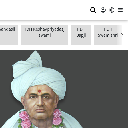
⚲
andasji
HDH Keshavpriyadasji
HDH
HDH
i
swami
Bapji
Swamishri