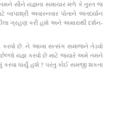
 તમને સૌને યજ્ઞના સમાચાર મળે કે તુરત જ 
ે બાપાશ્રી અવારનવાર પોતાને અંતર્ધ્યાન 
ી લીલા ગ્રહણ કરી હશે અને અમારાથી દર્શન-
જ્ઞ કરવો છે. ને આખા સત્સંગ સમાજને તેડવો 
કરવા ધાર્યું હશે ? પરંતુ કોઈ સમજી શકતા 