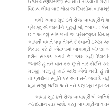
ઈશ્વરચરણદાસજી સ્વામીને રોકવાની ઘણી રુચિ દર્શાવી. પરંતુ સૌ 
વિદાય લીધા બાદ થોડા જ દિવસોમાં બાપાશ્ર
વળી અષાઢ સુદ ૩ને રોજ બાપાશ્રીને શરી
પ્રેમજીએ જાગીને પૂછ્યું જે, “બાપા ! કેમ
છે.” આટલું સાંભળતાં જ પ્રેમજીએ વિચાર્યું જે, “બા
આપતી વખતે પણ તેમને રોકવાની ઇચ્છા જણા
વિચાર કરે છે એટલામાં બાપાશ્રી બોલ્યા જે, 
દર્શન સંકલ્પ કરાવે છે.” એમ કહી દિલગીર
“આજે હું તને વાત કરું છું તે તારે કોઈને
મરજી. પરંતુ હું કાંઈ જાઉં એવો નથી. હું 
તો પ્રાર્થના-સ્તુતિ કરે અને મને જવા દે નહ
ખૂબ રાજી થઈશ અને તને પણ ખૂબ સુખ આપી
અષાઢ સુદ ૪ને રોજ બાપાશ્રીએ અતિશે
અંતર્ધ્યાન થઈ જશે. પરંતુ બાપાશ્રીના વચ