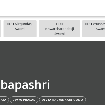
HDH Nirgundasji
HDH
HDH Vrundav
Swami
Ishwarcharandasji
Swam
Swami
ibapashri
TATA
DIVYA PRASAD
DIVYA KALYANKARI GUNO