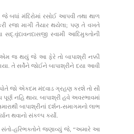
જે બધાં મંદિરોમાં રસોઈ આપવી તથા થાળ 
 રજા માગી તૈયાર થયેલા; પણ તે વખતે 
એમ જ થયું જે આ ફેરે તો બાપાશ્રી નક્કી 
ોતે જો એકદમ મંદવાડ ગ્રહણ કરશે તો સૌ 
પ પૂર્ણ નહિ થાય. બાપાશ્રી હવે અવરભાવમાં 
અમારાથી બાપાશ્રીનાં દર્શન-સમાગમનો લાભ 
્યાન થવાનો સંકલ્પ કર્યો.
સંતો-હરિભક્તોને જણાવ્યું જે, “અમારે આ 