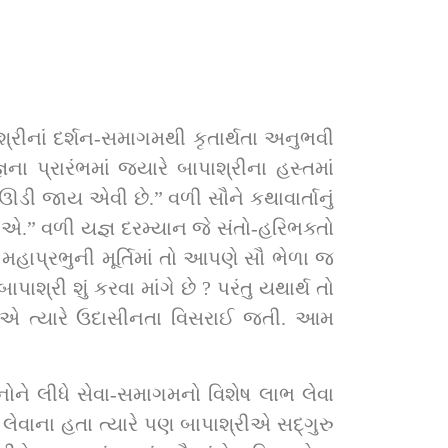
શ્રીનાં દર્શન-સમાગમથી કૃતાર્થતા અનુભવી 
પ્રારંભમાં જ્યારે બાપાશ્રીના હસ્તમાં 
િ ઊડી જાય એવી છે.” વળી સૌને કથાવાર્તાનું 
.” વળી યજ્ઞ દરમ્યાન જે સંતો-હરિભક્તો 
મહાપ્રભુની મૂર્તિમાં તો આપણે સૌ ભેળા જ 
રી શું કરવા માંગે છે ? પરંતુ યથાર્થ તો 
 જુએ ત્યારે ઉદાસીનતા વિસરાઈ જતી. આમ 
વચનોને લીધે સેવા-સમાગમનો વિશેષ લાભ લેવા 
ના હતા ત્યારે પણ બાપાશ્રીએ સદ્‌ગુરુ 