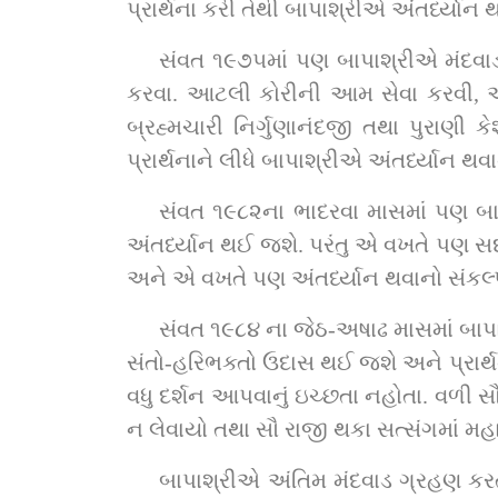
પ્રાર્થના કરી તેથી બાપાશ્રીએ અંતર્ધ્યાન થવા
સંવત ૧૯૭૫માં પણ બાપાશ્રીએ મંદવાડ
કરવા. આટલી કોરીની આમ સેવા કરવી, આ
બ્રહ્મચારી નિર્ગુણાનંદજી તથા પુરાણી કેશવપ્રિયદાસજી તથા સદ્‌. ઈશ્વરચરણદાસજી સ્
પ્રાર્થનાને લીધે બાપાશ્રીએ અંતર્ધ્યાન થવ
સંવત ૧૯૮૨ના ભાદરવા માસમાં પણ બાપા
અંતર્ધ્યાન થઈ જશે. પરંતુ એ વખતે પણ સદ્‌ગુરુઓ તથા ગામોગામથી હેતરુચિવાળા હરિભક્તો આવી ગયા. તે સર્વેને જોઈને બાપાશ્રીને દયા આ
અને એ વખતે પણ અંતર્ધ્યાન થવાનો સંકલ્પ
સંવત ૧૯૮૪ ના જેઠ-અષાઢ માસમાં બાપ
સંતો-હરિભક્તો ઉદાસ થઈ જશે અને પ્રાર્થના
વધુ દર્શન આપવાનું ઇચ્છતા નહોતા. વળી સ
ન લેવાયો તથા સૌ રાજી થકા સત્સંગમાં મહાપ
બાપાશ્રીએ અંતિમ મંદવાડ ગ્રહણ કરતા