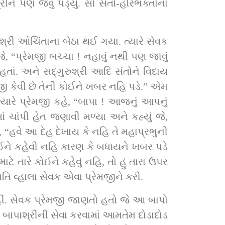
શ્રી ઓચિંતાના બેઠા થઈ ગયા. ત્યારે સેવક 
ે, “પ્રેમજી બચ્ચા ! નહાવું નથી પણ જાવું 
આદિ સંતોને વિદાય 
 કેવી છે તેની કોઈને ખબર નહિ પડે.” એમ 
” ત્યારે પ્રેમજી કહે, “બાપા ! આજનું આપનું 
 ચાંપી હેત જણાવી મળ્યા અને કહ્યું જે, 
, “હવે આ દેહ દેખાય કે નહિ તે મહાપ્રભુની 
 કોઈને કહેવી નહિ કારણ કે બધાયને ખબર પડે 
ટે તારે કોઈને કહેવું નહિ, તો હું તારા ઉપર 
 વ્હાલા સેવક એવા પ્રેમજીને કરી.
ં. સેવક પ્રેમજી જાણતો હતો જે આ બાપો 
 બાપાશ્રીની સેવા કરવામાં આમતેમ દોડાદોડ 