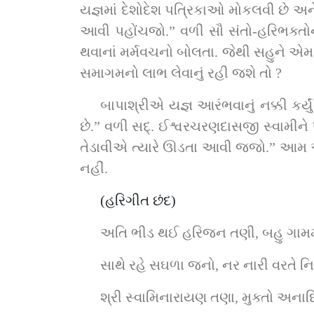
યજ્ઞમાં દેશોદેશ પત્રિકાઓ મોકલવી છે અને
આવી પહોંચજો.” વળી સૌ સંતો-હરિભક્તોને 
થવાનાં મર્મવચનો બોલતા. જેથી સહુને એમ ર
સમાગમનો લાભ લેવાનું રહી જશે તો ?
બાપાશ્રીએ યજ્ઞ આરંભવાનું નક્કી કર્ય
છે.” વળી સદ્‌. ઈશ્વરચરણદાસજી સ્વામીને પણ મર્મમાં જણાવતાં કહેલું જે, “સ્વામી, આ ફેરે તો અમારે છેલ્લો યજ્ઞ કરવો છે માટે જ્યારે અમે તમને 
તેડાવીએ ત્યારે ઊડતા આવી જજો.” આમ આવાં 
નહીં.
(હરિગીત છંદ)
અતિ ભીડ થઈ હરિજન તણી, બહુ ગામમાં
સાથે રહે સઘળા જનો, નર નારી વરતે ન
શ્રી સ્વામિનારાયણ તણા, મુક્તો અનાદિ