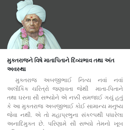
મુક્તરાજને વિષે માતાપિતાને દિવ્યભાવ તથા અંત
અવસ્થા
મુક્તરાજ અબજીભાઈ નિત્ય નવાં નવાં 
અલૌકિક ચરિત્રો જણાવતા જેથી  માતા-પિતાને 
તથા ઘરના સૌ સભ્યોને એ નક્કી સમજાઈ ગયું હતું 
કે આ મુક્તરાજ અબજીભાઈ કોઈ સામાન્ય મનુષ્ય 
જેવા નથી. એ તો મહાપ્રભુના સંકલ્પથી પધારેલા 
અનાદિમુક્ત છે. પરિણામે સૌ સભ્યો તેમનો ખૂબ 