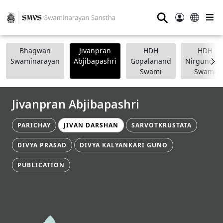
⚲
Bhagwan
Jivanpran
HDH
HDH
Swaminarayan
Abjibapashri
Gopalanand
Nirgundasj
Swami
Swami
Jivanpran Abjibapashri
PARICHAY
JIVAN DARSHAN
SARVOTKRUSTATA
DIVYA PRASAD
DIVYA KALYANKARI GUNO
PUBLICATION