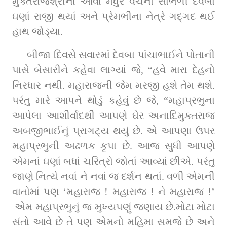
મુક્તરાજશ્રીનાં આવાં મધુર વચનો સાંભળી દેવબા 
ઘણાં રાજી થયાં અને પ્રેમભીના નેત્રે ગદ્‌ગદ થઈ 
હાથ જોડ્યા.
બીજા દિવસે સવારમાં દેવબા પાંચાભાઈને પોતાની 
પાસે બેસારીને કહેવા લાગ્યાં જે, “હવે મારા દેહનો 
નિરધાર નથી. મહારાજની જેમ મરજી હશે તેમ થશે. 
પરંતુ મારે આપને થોડું કહેવું છે જે, “મહાપ્રભુના 
આપેલા આશીર્વાદથી આપણે ઘેર અનાદિમુક્તરાજ 
અબજીભાઈનું પ્રાગટ્ય થયું છે. એ આપણા ઉપર 
મહાપ્રભુની અઢળક કૃપા છે. આજ સુધી આપણે 
એમનાં ઘણાં બધાં ચરિત્રો જોતાં આવ્યાં છીએ. પરંતુ 
જાણે નિત્યે નવાં ને નવાં જ દર્શન થતાં. વળી એમની 
વાતોમાં પણ ‘મહારાજ ! મહારાજ ! ને મહારાજ !’ 
 એમ મહાપ્રભુનું જ મુખ્યપણું જણાય છે.મોટા મોટા 
સંતો આવે છે તે પણ એમનો મહિમા સમજે છે અને 