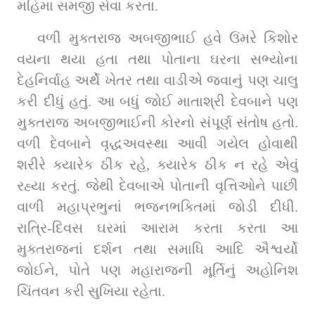
મહિમા સમજી સેવા કરતા.
વળી મુક્તરાજ અબજીભાઈ હવે ઉંમરે કિશોર 
વયના થયા હતા તથા પોતાના ઘરના સભ્યોના 
દેહનિર્વાહ અર્થે ખેતર તથા વાડીએ જવાનું પણ ચાલુ 
કરી દીધું હતું. આ બધું જોઈ માતાશ્રી દેવબાને પણ 
મુક્તરાજ અબજીભાઈની કોરનો સંપૂર્ણ સંતોષ હતો. 
વળી દેવબાને વૃદ્ધઅવસ્થા આવી ગયેલ હોવાથી 
શરીરે ક્યારેક ઠીક રહે, ક્યારેક ઠીક ન રહે એવું 
રહ્યા કરતું. જેથી દેવબાએ પોતાની વૃત્તિઓને પાછી 
વાળી મહાપ્રભુનાં ભજનભક્તિમાં જોડી દીધી. 
રાત્રિ-દિવસ ઘરમાં આરામ કરતા કરતા આ 
મુક્તરાજનાં દર્શન તથા સમાધિ આદિ ઐશ્વર્યો 
જોઈને, પોતે પણ મહારાજની મૂર્તિનું અહોનિશ 
ચિંતવન કરી સુખિયા રહેતા.