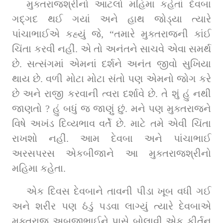
મુક્તરાજશ્રીનો આટલો મહિમા કહેતાં દેવબા 
ગદ્‌ગદ થઈ ગયાં અને હાથ જોડ્યા ત્યારે 
પાંચાભાઈએ કહ્યું જે, “તમારે મુક્તરાજની કાંઈ 
ચિંતા કરવી નહીં. એ તો અનંતને સાચવે એવા સમર્થ 
છે. સત્સંગમાં એમનાં દર્શને અનંત જીવો સુખિયા 
થાય છે. વળી મોટા મોટા સંતો પણ એમનો જોગ કરે 
છે અને રાજી કરવાની ત્વરા દર્શાવે છે. તે શું હું નથી 
જાણતો ? હું બધું જ જાણું છું. મને પણ મુક્તરાજને 
વિષે અખંડ દિવ્યભાવ વર્તે છે. માટે તમે એવી ચિંતા 
રાખશો નહીં. આમ દેવબા અને પાંચાભાઈ 
અરસપરસ એકબીજાને આ મુક્તરાજશ્રીનો 
મહિમા કહેતા.
એક દિવસ દેવબાને તાવની પીડા ખૂબ વધી ગઈ 
અને શરીર પણ ઠંડું પડવા લાગ્યું ત્યારે દેવબાએ 
મુક્તરાજ અબજીભાઈને પાસે બોલાવી એક કીર્તન 