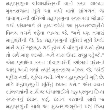
મહાપ્રભુના લીલાચરિત્રની વાતો કરવા લાગ્યા. 
મુક્તરાજના મુખે આ બધી વાતો સાંભળતાં જ 
પાંચાભાઈની વૃત્તિઓ મહાપ્રભુના સ્વરૂપમાં જોડાઈ 
ગઈ. પાંચાભાઈ બે હાથ જોડી આ મુક્તરાજશ્રીને 
વિનય વચને કહેવા લાગ્યા જે, “મને પણ તમારાં 
માતુશ્રીની પેઠે ઠેઠ મહાપ્રભુની મૂર્તિમાં મૂકી દેજો. 
મારી કાંઈ ભૂલચૂક થઈ હોય કે વાંકગુનો થયો હોય 
તો સર્વે માફ કરજો. અને મારા ઉપર રાજી રહેજો.” 
એમ પ્રાર્થના કરતા પાંચાભાઈની આંખમાં પ્રેમનાં 
આંસુ આવી ગયાં. ત્યારે મુક્તરાજ બોલ્યા જે, “કાંઈ 
ભૂલેય નથી, ચૂકેય નથી. એક મહાપ્રભુની મૂર્તિ છે. 
માટે મહાપ્રભુની મૂર્તિનું ધ્યાન કરો.” એમ વચન 
સાંભળતાંની સાથે જ પાંચાભાઈએ મહાપ્રભુના દિવ્ય 
સ્વરૂપનું ધ્યાન કર્યું. ધ્યાન કરતાની સાથે જ 
મહાપ્રભુની સાથે આ મુક્તરાજશ્રીનાં પણ દિવ્ય 