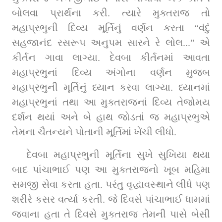
બોલવા પ્રાર્થના કરી. ત્યારે મુક્તરાજ તો 
મહાપ્રભુની દિવ્ય મૂર્તિનું વર્ણન કરતા “વંદું 
સહજાનંદ રસરૂપ અનુપમ સારને રે લોલ...” એ 
કીર્તન ગાવા લાગ્યા. દેવબા કીર્તનમાં આવતા 
મહાપ્રભુનાં દિવ્ય અંગોના વર્ણન મુજબ 
મહાપ્રભુની મૂર્તિનું ધ્યાન કરવા લાગ્યા. ધ્યાનમાં 
મહાપ્રભુનાં તથા આ મુક્તરાજનાં દિવ્ય તેજોમય 
દર્શન થયાં અને બે હાથ જોડતાં જ મહાપ્રભુએ 
તેમના ચૈતન્યને પોતાની મૂર્તિમાં ખેંચી લીધો.
દેવબા મહાપ્રભુની મૂર્તિના સુખે સુખિયા થયા 
બાદ પાંચાભાઈ પણ આ મુક્તરાજનો ખૂબ મહિમા 
સમજી સેવા કરતા હતા. પરંતુ વૃદ્ધાવસ્થાને લીધે પણ 
શરીરે કસર વર્ત્યા કરતી. જે દિવસે પાંચાભાઈ ધામમાં 
જવાના હતા તે દિવસે મુક્તરાજ તેમની પાસે બેસી 