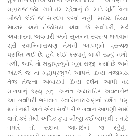
મહારાજ જેમ રાખે તેમ રહેવાનું છે. માટે મૂર્તિ વિના 
બીજો કોઈ જ સંકલ્પ કરવો નહીં. સદાય દિવ્ય, 
સાકાર અને તેજોમય એવા જે સર્વોપરી, સર્વ 
અવતારના અવતારી અને સુખમય સ્વરૂપ ભગવાન 
શ્રી સ્વામિનારાયણ તેમની આપણને પ્રત્યક્ષ 
પ્રાપ્તિ થઈ છે. હવે કાંઈ કરવાનું બાકી રહ્યું નથી. 
વળી, આપે તો મહાપ્રભુને ખૂબ રાજી કર્યા છે અને 
એટલે જ તો મહાપ્રભુએ આપને દિવ્ય તેજોમય 
તેજ તેજના અંબારમાં દિવ્ય દર્શન આપી વર 
માંગવાનું કહ્યું હતું. અનંત અક્ષરાદિક અવતારોને 
આ સર્વોપરી ભગવાન સ્વામિનારાયણનાં દર્શન પણ 
થતાં નથી અને એવા સર્વોપરી ભગવાન આપણી સાથે 
વાતો કરે તેથી અધિક કૃપા બીજી કઈ જાણવી ? માટે 
તમારે તો સદાય આનંદમાં જ રહેવું.” 