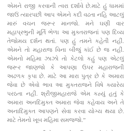
એમને રાજી કરવાની ત્વરા દર્શાવે છે.માટે હું ધામમાં 
જાઉં ત્યારપછી આપ એમને કદી વઢતા નહિ આટલું 
મારું વચન જરૂર માનજો. મને ઘણી વાર 
મહાપ્રભુની મૂર્તિ ભેળા આ મુક્તરાજનાં પણ દિવ્ય 
તેજોમય દર્શન થતાં. પણ હું તમને કહેતી નહીં. 
એમને તો મહારાજ વિના બીજું કાંઈ છે જ નહીં. 
એમનો મહિમા ઝાઝો તો કેટલો કહું પણ એટલું 
જરૂર જાણજો કે આપણા ઉપર મહારાજની 
અઢળક કૃપા છે. માટે આ મારા પુત્ર છે કે અમારા 
જેવા છે એવો ભાવ આ મુક્તરાજને વિષે ક્યારેય 
પરઠતા નહીં. શ્રીજીમહારાજે એમ કહ્યું હતું કે 
અમારા અનદિમુક્ત અમારા જેવા કહેવાય અને તે 
અનાદિમુક્ત આપણને સેવા કરવા યોગ્ય થયા છે. 
માટે તેમનો ખૂબ મહિમા સમજજો.”