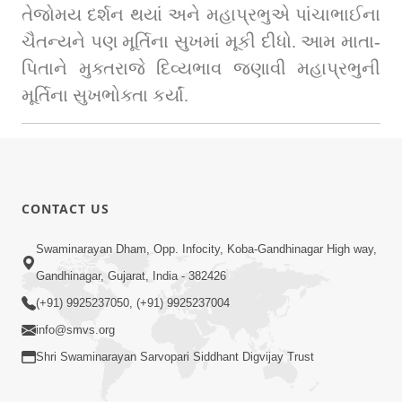
તેજોમય દર્શન થયાં અને મહાપ્રભુએ પાંચાભાઈના 
ચૈતન્યને પણ મૂર્તિના સુખમાં મૂકી દીધો. આમ માતા-
પિતાને મુક્તરાજે દિવ્યભાવ જણાવી મહાપ્રભુની 
મૂર્તિના સુખભોક્તા કર્યાં.
CONTACT US
Swaminarayan Dham, Opp. Infocity, Koba-Gandhinagar High way,
Gandhinagar, Gujarat, India - 382426
(+91) 9925237050, (+91) 9925237004
info@smvs.org
Shri Swaminarayan Sarvopari Siddhant Digvijay Trust