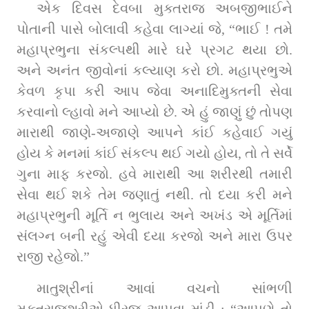
એક દિવસ દેવબા મુક્તરાજ અબજીભાઈને 
પોતાની પાસે બોલાવી કહેવા લાગ્યાં જે, “ભાઈ ! તમે 
મહાપ્રભુના સંકલ્પથી મારે ઘરે પ્રગટ થયા છો. 
અને અનંત જીવોનાં કલ્યાણ કરો છો. મહાપ્રભુએ 
કેવળ કૃપા કરી આપ જેવા અનાદિમુક્તની સેવા 
કરવાનો લ્હાવો મને આપ્યો છે. એ હું જાણું છું તોપણ 
મારાથી જાણે-અજાણે આપને કાંઈ કહેવાઈ ગયું 
હોય કે મનમાં કાંઈ સંકલ્પ થઈ ગયો હોય, તો તે સર્વે 
ગુના માફ કરજો. હવે મારાથી આ શરીરથી તમારી 
સેવા થઈ શકે તેમ જણાતું નથી. તો દયા કરી મને 
મહાપ્રભુની મૂર્તિ ન ભુલાય અને અખંડ એ મૂર્તિમાં 
સંલગ્ન બની રહું એવી દયા કરજો અને મારા ઉપર 
રાજી રહેજો.”
માતુશ્રીનાં આવાં વચનો સાંભળી 
મુક્તરાજશ્રીએ ધીરજ આપવા માંડી : “આપણે તો 