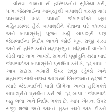
વાંસવા ગામના સૌ હરિભક્તોને સુખિયા કરી, 
પ.ભ. જેઠાભાઈના આગ્રહથી બાપાશ્રી વાસણ ગામ 
પધરામણી માટે પધાર્યા. જેઠાભાઈએ ખૂબ 
મહિમાસભર હૈયે બાપાશ્રીને પોતાના ઘરે વધાવ્યા 
અને બાપાશ્રીનું પૂજન કર્યું. બાપાશ્રી પણ 
જેઠાભાઈના નિર્દોષ ભાવને જોઈ ખૂબ રાજી થયા 
અને સૌ હરિભક્તોને મહાપ્રભુના મહિમાની વાતોનો 
થોડી વાર લાભ આપ્યો. સભાની પૂર્ણાહુતિ થયા બાદ 
જેઠાભાઈએ બાપાશ્રીને પ્રાર્થના કરી કે, “હે બાપા ! 
આપ સદાય અમારી ઉપર રાજી રહેજો અને 
મહારાજ સાથે સદાય આ ઘરમાં બિરાજમાન રહેજો.” 
ત્યારે જેઠાભાઈની પાસે ઊભેલા અન્ય હરિભક્તે 
બાપાશ્રીને પ્રાર્થના કરી જે, “હે બાપા ! જેઠાભાઈ 
બહુ ભલા અને નિર્દોષ ભક્ત છે. આપ એમના ઉપર 
રાજી થજો અને એમને મુક્ત સમો એક દીકરો 