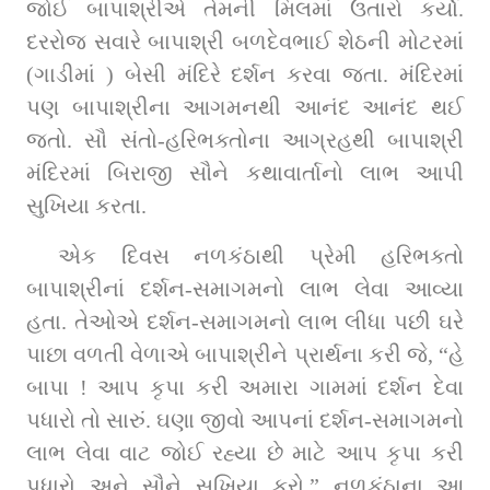
જોઈ બાપાશ્રીએ તેમની મિલમાં ઉતારો કર્યો. 
દરરોજ સવારે બાપાશ્રી બળદેવભાઈ શેઠની મોટરમાં 
(ગાડીમાં ) બેસી મંદિરે દર્શન કરવા જતા. મંદિરમાં 
પણ બાપાશ્રીના આગમનથી આનંદ આનંદ થઈ 
જતો. સૌ સંતો-હરિભક્તોના આગ્રહથી બાપાશ્રી 
મંદિરમાં બિરાજી સૌને કથાવાર્તાનો લાભ આપી 
સુખિયા કરતા.
એક દિવસ નળકંઠાથી પ્રેમી હરિભક્તો 
બાપાશ્રીનાં દર્શન-સમાગમનો લાભ લેવા આવ્યા 
હતા. તેઓએ દર્શન-સમાગમનો લાભ લીધા પછી ઘરે 
પાછા વળતી વેળાએ બાપાશ્રીને પ્રાર્થના કરી જે, “હે 
બાપા ! આપ કૃપા કરી અમારા ગામમાં દર્શન દેવા 
પધારો તો સારું. ઘણા જીવો આપનાં દર્શન-સમાગમનો 
લાભ લેવા વાટ જોઈ રહ્યા છે માટે આપ કૃપા કરી 
પધારો અને સૌને સુખિયા કરો.” નળકંઠાના આ 