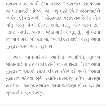
પ્રાપ્ત થાય એવી દયા કરજો.” પ્રાર્થના સાંભળતાં 
જ બાપાશ્રી બોલ્યા જે, “શું કહો છો ? જેઠાભાઈને 
એકેય દીકરો નથી ? જેઠાભાઈ, જાવ તમારે ઘેર એક 
નહિ પરંતુ બે-બે દીકરા થશે, પરંતુ એક શરત છે.” 
ત્યારે અધીરા બનેલા જેઠાભાઈએ પૂછ્યું, “શું બાપા 
?” બાપાશ્રી બોલ્યા જે, “બે દીકરા થશે, પરંતુ આધા 
તુમ્હારા અને આધા હમારા.”
આમ બાપાશ્રીએ આપેલા આશીર્વાદ મુજબ 
જેઠાભાઈના ઘરે બે દીકરાનો જન્મ થયો. તેમાં “આધા 
તુમ્હારા” એટલે મોટા દીકરા રતિભાઈ અને “આધા 
હમારા” એટલે શ્રી સ્વામિનારાયણ મંદિર વાસણા 
સંસ્થાના આદ્યસ્થાપક એવા આપણા સૌના વ્હાલા 
ગુરુવર્ય પ.પૂ.બાપજી.