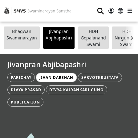
⚲
Bhagwan
Jivanpran
HDH
HDH
Swaminarayan
Abjibapashri
Gopalanand
Nirgundasj
Swami
Swami
Jivanpran Abjibapashri
PARICHAY
JIVAN DARSHAN
SARVOTKRUSTATA
DIVYA PRASAD
DIVYA KALYANKARI GUNO
PUBLICATION