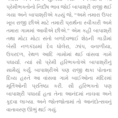
પ્રેમીભક્તોનો નિર્દોષ ભાવ જોઈ બાપાશ્રી રાજી થઈ 
ગયા અને બાપાશ્રીએ કહ્યું જે, “અમે તમારા ઉપર 
ખૂબ રાજી છીએ માટે તમારી પ્રાર્થના સ્વીકારી અમે 
તમારા ગામમાં આવીએ છીએ.” એમ કહી બાપાશ્રી 
તથા મોટા મોટા સંતો બળદેવભાઈ શેઠની ગાડીમાં 
બેસી નળકંઠામાં દેવ ધોલેરા, ઝાંપ, વનાળીયા, 
ઉપરદળ, રેથળ આદિ ગામોમાં થઈ વાંસવા ગામે 
પધાર્યા. ત્યાં સૌ પ્રેમી હરિભક્તોએ બાપાશ્રીનું 
સામૈયું કર્યું. બાપાશ્રીએ પણ રાજી થકા પોતાના 
દિવ્ય હસ્તે આ વાંસવા ગામે બાઈઓના મંદિરમાં 
મૂર્તિઓની પ્રતિષ્ઠા કરી. સૌ હરિભક્તો પણ 
બાપાશ્રી પધાર્યા હતા તેના આનંદમાં નાચવા અને 
કૂદવા લાગ્યા. અને જોતજોતામાં તો આનંદોત્સવનું 
વાતાવરણ ઊભું થઈ ગયું.