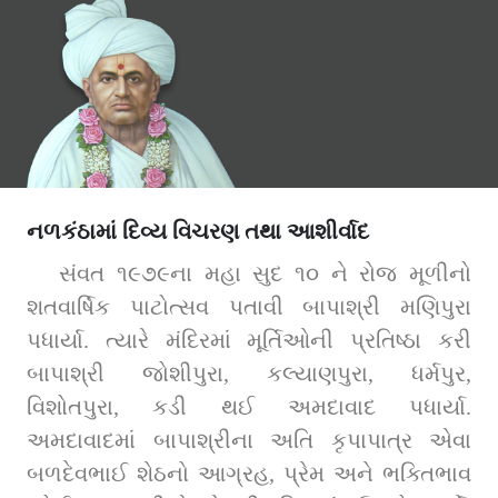
નળકંઠામાં દિવ્ય વિચરણ તથા આશીર્વાદ
સંવત ૧૯૭૯ના મહા સુદ ૧૦ ને રોજ મૂળીનો 
શતવાર્ષિક પાટોત્સવ પતાવી બાપાશ્રી મણિપુરા 
પધાર્યા. ત્યારે મંદિરમાં મૂર્તિઓની પ્રતિષ્ઠા કરી 
બાપાશ્રી જોશીપુરા, કલ્યાણપુરા, ધર્મપુર, 
વિશોતપુરા, કડી થઈ અમદાવાદ પધાર્યા. 
અમદાવાદમાં બાપાશ્રીના અતિ કૃપાપાત્ર એવા 
બળદેવભાઈ શેઠનો આગ્રહ, પ્રેમ અને ભક્તિભાવ 