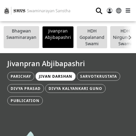
⚲
Bhagwan
Jivanpran
HDH
HDH
Swaminarayan
Abjibapashri
Gopalanand
Nirgundasj
Swami
Swami
Jivanpran Abjibapashri
PARICHAY
JIVAN DARSHAN
SARVOTKRUSTATA
DIVYA PRASAD
DIVYA KALYANKARI GUNO
PUBLICATION