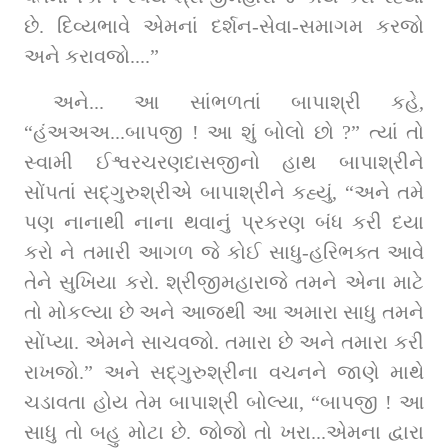
છે. દિવ્યભાવે એમનાં દર્શન-સેવા-સમાગમ કરજો 
અને કરાવજો....”
અને... આ સાંભળતાં બાપાશ્રી કહે, 
“હંઅઅઅ...બાપજી ! આ શું બોલો છો ?” ત્યાં તો 
સ્વામી ઈશ્વરચરણદાસજીનો હાથ બાપાશ્રીને 
સોંપતાં સદ્‌ગુરુશ્રીએ બાપાશ્રીને કહ્યું, “અને તમે 
પણ નાનાથી નાના થવાનું પ્રકરણ બંધ કરી દયા 
કરો ને તમારી આગળ જે કોઈ સાધુ-હરિભક્ત આવે 
તેને સુખિયા કરો. શ્રીજીમહારાજે તમને એના માટે 
તો મોકલ્યા છે અને આજથી આ અમારા સાધુ તમને 
સોંપ્યા. એમને સાચવજો. તમારા છે અને તમારા કરી 
રાખજો.” અને સદ્‌ગુરુશ્રીના વચનને જાણે માથે 
ચડાવતા હોય તેમ બાપાશ્રી બોલ્યા, “બાપજી ! આ 
સાધુ તો બહુ મોટા છે. જોજો તો ખરા...એમના દ્વારા 