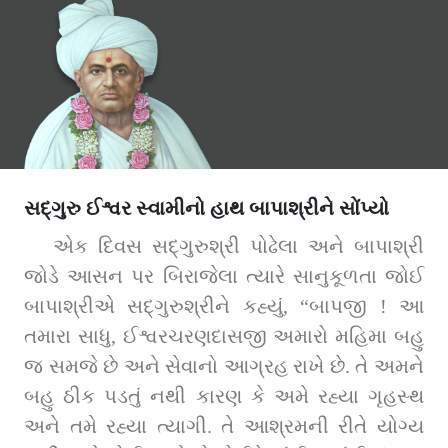
સદ્‌ગુરુ ઈશ્વર સ્વામીનો હાથ બાપાશ્રીને સોંપ્યો
એક દિવસ સદ્‌ગુરુશ્રી પોઢેલા અને બાપાશ્રી 
જોડે આસન પર બિરાજેલા ત્યારે સાનુકૂળતા જોઈ 
બાપાશ્રીએ સદ્‌ગુરુશ્રીને કહ્યું, “બાપજી ! આ 
તમારા સાધુ, ઈશ્વરચરણદાસજી અમારો મહિમા બહુ 
જ સમજે છે અને સેવાનો આગ્રહ રાખે છે. તે અમને 
બહુ ઠીક પડતું નથી કારણ કે અમે રહ્યા ગૃહસ્થ 
અને તમે રહ્યા ત્યાગી. તે આશ્રમની રીતે યોગ્ય 