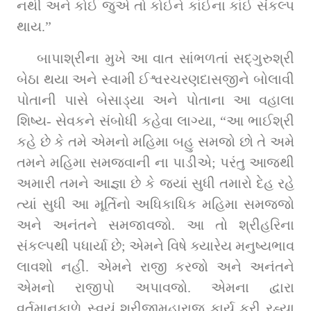
નથી અને કોઈ જુએ તો કોઈને કાંઈના કાંઈ સંકલ્પ 
થાય.”
બાપાશ્રીના મુખે આ વાત સાંભળતાં સદ્‌ગુરુશ્રી 
બેઠા થયા અને સ્વામી ઈશ્વરચરણદાસજીને બોલાવી 
પોતાની પાસે બેસાડ્યા અને પોતાના આ વહાલા 
શિષ્ય- સેવકને સંબોધી કહેવા લાગ્યા, “આ ભાઈશ્રી 
કહે છે કે તમે એમનો મહિમા બહુ સમજો છો તે અમે 
તમને મહિમા સમજવાની ના પાડીએ; પરંતુ આજથી 
અમારી તમને આજ્ઞા છે કે જ્યાં સુધી તમારો દેહ રહે 
ત્યાં સુધી આ મૂર્તિનો અધિકાધિક મહિમા સમજજો 
અને અનંતને સમજાવજો. આ તો શ્રીહરિના 
સંકલ્પથી પધાર્યા છે; એમને વિષે ક્યારેય મનુષ્યભાવ 
લાવશો નહીં. એમને રાજી કરજો અને અનંતને 
એમનો રાજીપો અપાવજો. એમના દ્વારા 
વર્તમાનકાળે સ્વયં શ્રીજીમહારાજ કાર્ય કરી રહ્યા 