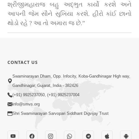
શ્રીજીમહારાજ બહુ અદ્‌ભુત કાર્યો કરશે અને 
આપની જેમ સૌને સુખિયા કરશે. હીરો કાંઈ છાનો 
થોડો રહે ? આ તો અમારા જ છે.”
CONTACT US
Swaminarayan Dham, Opp. Infocity, Koba-Gandhinagar High way,
Gandhinagar, Gujarat, India - 382426
(+91) 9925237050, (+91) 9925237004
info@smvs.org
Shri Swaminarayan Sarvopari Siddhant Digvijay Trust