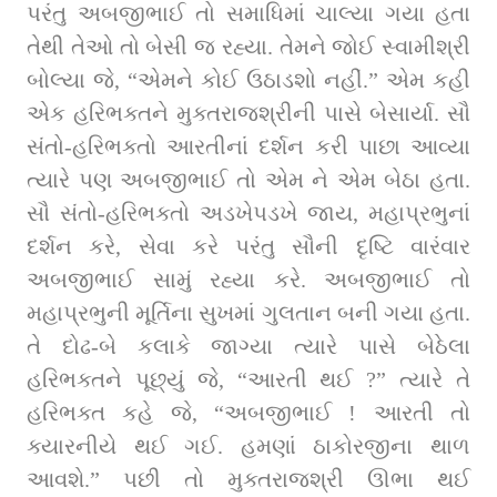
પરંતુ અબજીભાઈ તો સમાધિમાં ચાલ્યા ગયા હતા 
તેથી તેઓ તો બેસી જ રહ્યા. તેમને જોઈ સ્વામીશ્રી 
બોલ્યા જે, “એમને કોઈ ઉઠાડશો નહીં.” એમ કહી 
એક હરિભક્તને મુક્તરાજશ્રીની પાસે બેસાર્યા. સૌ 
સંતો-હરિભક્તો આરતીનાં દર્શન કરી પાછા આવ્યા 
ત્યારે પણ અબજીભાઈ તો એમ ને એમ બેઠા હતા. 
સૌ સંતો-હરિભક્તો અડખેપડખે જાય, મહાપ્રભુનાં 
દર્શન કરે, સેવા કરે પરંતુ સૌની દૃષ્ટિ વારંવાર 
અબજીભાઈ સામું રહ્યા કરે. અબજીભાઈ તો 
મહાપ્રભુની મૂર્તિના સુખમાં ગુલતાન બની ગયા હતા. 
તે દોઢ-બે કલાકે જાગ્યા ત્યારે પાસે બેઠેલા 
હરિભક્તને પૂછ્યું જે, “આરતી થઈ ?” ત્યારે તે 
હરિભક્ત કહે જે, “અબજીભાઈ ! આરતી તો 
ક્યારનીયે થઈ ગઈ. હમણાં ઠાકોરજીના થાળ 
આવશે.” પછી તો મુક્તરાજશ્રી ઊભા થઈ 