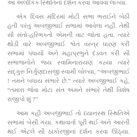
આ અલૌકિક સ્થિતિનાં દર્શન કરવા આવવા લાગ્યા.
એક દિવસ મંદિરમાં મોટી સભા ભરાઈને બેઠી 
હતી પરંતુ અબજીભાઈ સભામાં આવેલા નહીં. તેથી 
સૌ સંતો-હરિભક્તો એમની વાટ જોતા હતા. ત્યારે 
થોડી વારે અબજીભાઈ શ્વેત વસ્ત્ર ધારણ કરી 
સભામાં પધાર્યા અને મહાપ્રભુને દંડવત કરી સૌ 
સભાજનોને જય સ્વામિનારાયણ કહ્યા ત્યારે 
સદ્‌ગુરુ નિર્ગુણદાસજી સ્વામી બોલ્યા, “અબજીભાઈ 
! તમને બધાય સંભારે છે.” ત્યારે અબજીભાઈ કહે, 
“તમારા જેવા મોટા સંત અમને સંભારે તેથી વિશેષ 
રાજીપો શું ?”
આમ કહી અબજીભાઈ તો ધ્યાનસ્થ સ્થિતિએ 
સભામાં બેસી ગયા. કથાવાર્તા પૂરી થઈ અને આરતી 
થઈ એટલે સૌ ઠાકોરજીનાં દર્શન કરવા ઊઠ્યા. 