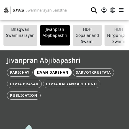
⚲
Bhagwan
Jivanpran
HDH
HDH
Swaminarayan
Abjibapashri
Gopalanand
Nirgundasj
Swami
Swami
Jivanpran Abjibapashri
PARICHAY
JIVAN DARSHAN
SARVOTKRUSTATA
DIVYA PRASAD
DIVYA KALYANKARI GUNO
PUBLICATION