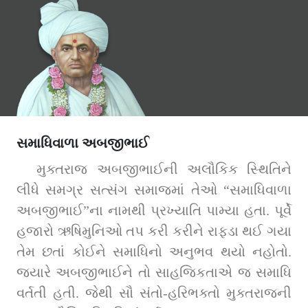
સમાધિવાળા અબજીભાઈ
મુક્તરાજ અબજીભાઈની અલૌકિક સ્થિતિને 
લીધે સમગ્ર સત્સંગ સમાજમાં તેઓ “સમાધિવાળા 
અબજીભાઈ”ના નામથી પ્રખ્યાતિ પામ્યા હતા. પૂર્વે 
હજારો ઋષિમુનિઓ તપ કરી કરીને રાફડા થઈ ગયા 
તેમ છતાં કોઈને સમાધિનો અનુભવ થયો નહોતો. 
જ્યારે અબજીભાઈને તો સાહજિકતાએ જ સમાધિ 
વર્તતી હતી. જેથી સૌ સંતો-હરિભક્તો મુક્તરાજની 