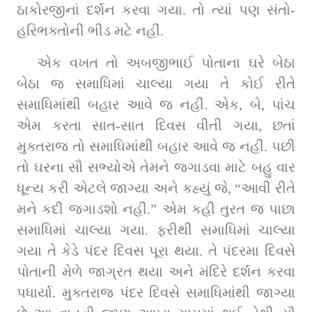
ઠાકોરજીનાં દર્શન કરવા ગયા. તો ત્યાં પણ સંતો-
હરિભક્તોની ભીડ મટે નહીં.
એક વખત તો અબજીભાઈ પોતાના ઘરે બેઠા 
બેઠા જ સમાધિમાં ચાલ્યા ગયા તે કોઈ રીતે 
સમાધિમાંથી બહાર આવે જ નહીં. એક, બે, પાંચ 
એમ કરતા સાત-સાત દિવસ વીતી ગયા, છતાં 
મુક્તરાજ તો સમાધિમાંથી બહાર આવે જ નહીં. પછી 
તો ઘરના સૌ સભ્યોએ તેમને જગાડવા માટે બહુ વાર 
ધૂન્ય કરી એટલે જાગ્યા અને કહ્યું જે, “આવી રીતે 
મને કદી જગાડશો નહીં.” એમ કહી તુરત જ પાછા 
સમાધિમાં ચાલ્યા ગયા. ફરીથી સમાધિમાં ચાલ્યા 
ગયા તે કેડે પંદર દિવસ પૂરા થયા. તે પંદરમા દિવસે 
પોતાની મેળે જાગ્રત થયા અને મંદિરે દર્શન કરવા 
પધાર્યા. મુક્તરાજ પંદર દિવસે સમાધિમાંથી જાગ્યા 