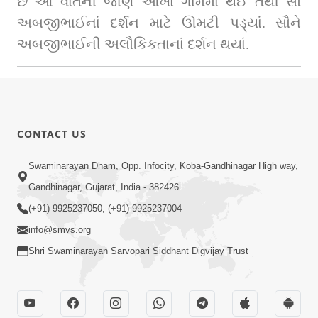
છે આ વાતની જાણ આખા ગામમાં થઈ તેથી સૌ 
અબજીભાઈનાં દર્શન માટે ઊમટી પડ્યાં. સૌને 
અબજીભાઈની અલૌકિકતાનાં દર્શન થયાં.
CONTACT US
Swaminarayan Dham, Opp. Infocity, Koba-Gandhinagar High way,
Gandhinagar, Gujarat, India - 382426
(+91) 9925237050, (+91) 9925237004
info@smvs.org
Shri Swaminarayan Sarvopari Siddhant Digvijay Trust