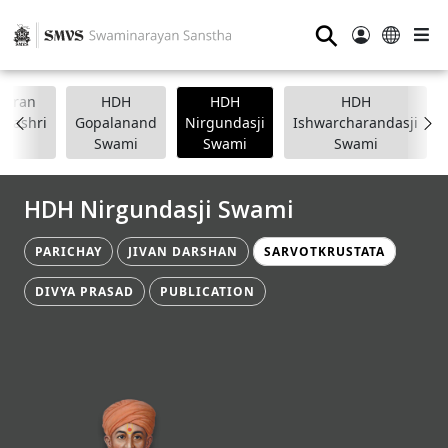
⚲
anpran
HDH
HDH
HDH
apashri
Gopalanand
Nirgundasji
Ishwarcharandasji
Swami
Swami
Swami
HDH Nirgundasji Swami
PARICHAY
JIVAN DARSHAN
SARVOTKRUSTATA
DIVYA PRASAD
PUBLICATION