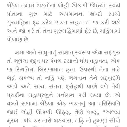
બેઠેલ તમામ ભક્તોનાં લોહી ઊકળી ઊઠ્યાં. સ્વયં 
પોતાના ગુરુ માટે અપમાનના શબ્દો સાચો 
ગુરુમહિમા દૃઢ કરેલ ભક્ત સહન ન જ કરી શકે 
અને જો કરે તો તેના ગુરુમહિમામાં ફેર છે, મહિમામાં 
પોલાણ છે.
ક્ષમા અને સાધુતાનું સાક્ષાત્‌ સ્વરૂપ એવા સદ્‌ગુરુ 
તો ભૂલેલા જીવ પર કેવળ દયાનો ધોધ વહાવતા, એક 
જ સ્થિતિમાં બિરાજમાન હતા. ઉપરથી તેના માટે 
ભૂંડો સંકલ્પ તો નહિ પણ ભગવાન તેને સદ્‌બુદ્ધિ 
આપે અને સાચા સંતના દ્રોહથી પાછો વળે તેવી 
પ્રાર્થના મહાપ્રભુને મનોમન કરી રહ્યા છે. એ 
વખતે સભામાં બેઠેલા એક ભક્તનું આ પરિસ્થિતિ 
જોઈ લોહી ઊકળી ઊઠ્યું. તેણે કહ્યું, “અલ્યા 
મૂરખ ! બંધ કર તારો બકવાસ, નહિ તો હમણાં સીધો 