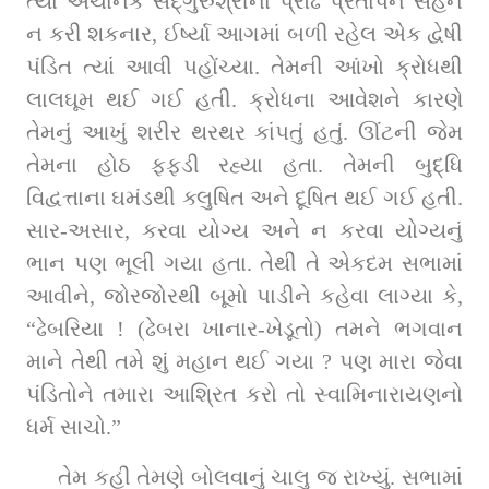
ત્યાં અચાનક સદ્‌ગુરુશ્રીના પ્રૌઢ પ્રતાપને સહન 
ન કરી શકનાર, ઈર્ષ્યા આગમાં બળી રહેલ એક દ્વેષી 
પંડિત ત્યાં આવી પહોંચ્યા. તેમની આંખો ક્રોધથી 
લાલઘૂમ થઈ ગઈ હતી. ક્રોધના આવેશને કારણે 
તેમનું આખું શરીર થરથર કાંપતું હતું. ઊંટની જેમ 
તેમના હોઠ ફફડી રહ્યા હતા. તેમની બુદ્ધિ 
વિદ્વત્તાના ઘમંડથી ક્લુષિત અને દૂષિત થઈ ગઈ હતી. 
સાર-અસાર, કરવા યોગ્ય અને ન કરવા યોગ્યનું 
ભાન પણ ભૂલી ગયા હતા. તેથી તે એકદમ સભામાં 
આવીને, જોરજોરથી બૂમો પાડીને કહેવા લાગ્યા કે, 
“ઢેબરિયા ! (ઢેબરા ખાનાર-ખેડૂતો) તમને ભગવાન 
માને તેથી તમે શું મહાન થઈ ગયા ? પણ મારા જેવા 
પંડિતોને તમારા આશ્રિત કરો તો સ્વામિનારાયણનો 
ધર્મ સાચો.”
તેમ કહી તેમણે બોલવાનું ચાલુ જ રાખ્યું. સભામાં 