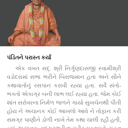
પંડિતને પરાસ્ત કર્યા
એક વખત સદ્‌. શ્રી નિર્ગુણદાસજી સ્વામીશ્રી 
વડોદરામાં સભા ભરીને બિરાજમાન હતા અને સૌને 
કથાવાર્તાનું રસપાન કરાવી રહ્યા હતા. સર્વે સંતો-
ભક્તો એકાગ્ર બની લાભ લઈ રહ્યા હતા. જેમ કોઈ 
શાંત સરોવરના નિર્મળ જળને ગાયો સુખચેનથી પીતી 
હોય ને અચાનક કોઈ આખલો આવે ને તોફાન કરી 
સમગ્ર પાણીને ડોળી નાખે તેમ કથા ચાલી રહી હતી, 