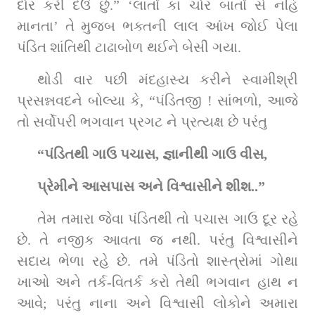
દોર કરી દઉં છું.” ‘લાતોં કા ચોર બાતોં સે નહિ 
માનતા’ તે મુજબ ભક્તની લાલ આંખ જોઈ પેલા 
પંડિત શાંતિથી ટાઢાબોળ થઈને બેસી ગયા.
થોડી વાર પછી મંદહાસ્ય કરીને સ્વામીશ્રી 
પ્રસન્નવદને બોલ્યા કે, “પંડિતજી ! સાંભળો, આજે 
તો સર્વોપરી ભગવાન પ્રગટ ને પ્રત્યક્ષ છે પરંતુ
“પંડિતથી ગાઉ પચાસ, જ્ઞાનીથી ગાઉ વીસ,
પ્રેમીને આસપાસ અને વિશ્વાસીને શીશ..”
તેમ તમારા જેવા પંડિતથી તો પચાસ ગાઉ દૂર રહે 
છે. તે નજીક આવતા જ નથી. પરંતુ વિશ્વાસીને 
સદાય ભેળા રહે છે. તમે પંડિતો શાસ્ત્રોમાં ગોથા 
ખાઓ અને તર્ક-વિતર્ક કરો તેથી ભગવાન હાથ ન 
આવે; પરંતુ નાના અને વિશ્વાસી લોકોને અમારા 