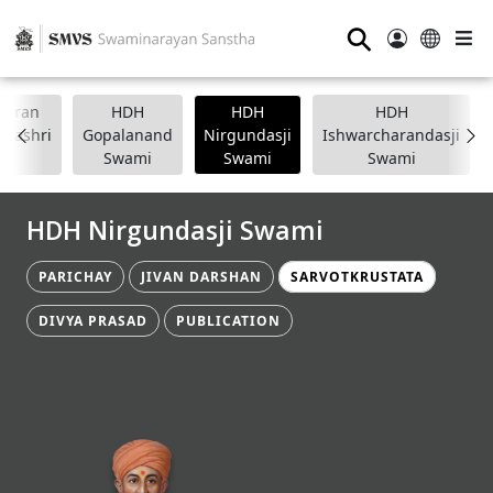
⚲
anpran
HDH
HDH
HDH
apashri
Gopalanand
Nirgundasji
Ishwarcharandasji
Swami
Swami
Swami
HDH Nirgundasji Swami
PARICHAY
JIVAN DARSHAN
SARVOTKRUSTATA
DIVYA PRASAD
PUBLICATION