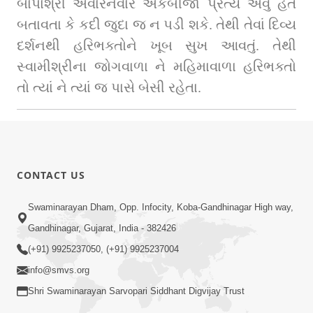
બાપાશ્રી અવારનવાર એકબીજા પ્રત્યે એવું હેત 
બતાવતા કે કદી જુદા જ ન પડી શકે. તેથી તેવાં દિવ્ય 
દર્શનથી હરિભક્તોને ખૂબ સુખ આવતું. તેથી 
સ્વામીશ્રીના જોગવાળા ને મહિમાવાળા હરિભક્તો 
તો ત્યાં ને ત્યાં જ પાસે બેસી રહેતા.
CONTACT US
Swaminarayan Dham, Opp. Infocity, Koba-Gandhinagar High way,
Gandhinagar, Gujarat, India - 382426
(+91) 9925237050, (+91) 9925237004
info@smvs.org
Shri Swaminarayan Sarvopari Siddhant Digvijay Trust