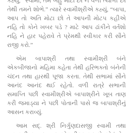
કહ્યું, “સ્વામી, તમે બહુ મોટા છો ને વળી ત્યાગી છો 
તેથી તમને શોભે.” ત્યારે સ્વામીશ્રીએ કહ્યું, “બાપા, 
આપ તો અતિ મોટા છો તે આપની મોટપ કહીએ 
નહિ તો કોને ખબર પડે ? માટે આપ ઢાંકીને વર્તશો 
નહિ ને હાર પહેરાવે તે પ્રેમથી સ્વીકાર કરી સૌને 
રાજી કરો.”
એમ બાપાશ્રી તથા સ્વામીશ્રી બંને 
એકબીજાનો મહિમા કહેતા તેથી હરિભક્તો બંનેની 
ચંદન તથા હારથી પૂજા કરતા. તેથી સભામાં સૌને 
આનંદ આનંદ થઈ રહેતો. વળી રાત્રે સભાની 
સમાપ્તિ પછી સ્વામીશ્રીએ બાપાશ્રીને ખૂબ તાણ 
કરી જમાડ્યા ને પછી પોતાની પાસે જ બાપાશ્રીનું 
આસન કરાવ્યું.
આમ સદ્‌. શ્રી નિર્ગુણદાસજી સ્વામી તથા 