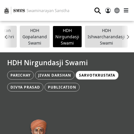
⚲
anpran
HDH
HDH
HDH
apashri
Gopalanand
Nirgundasji
Ishwarcharandasji
Swami
Swami
Swami
HDH Nirgundasji Swami
PARICHAY
JIVAN DARSHAN
SARVOTKRUSTATA
DIVYA PRASAD
PUBLICATION