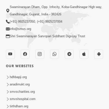
Swaminarayan Dham, Opp. Infocity, Koba-Gandhinagar High way,
Gandhinagar, Gujarat, India - 382426
(+91) 9925237050, (+91) 9925237004
info@smvs.org
Shri Swaminarayan Sarvopari Siddhant Digvijay Trust
OUR WEBSITES
hdhbapji.org
anadimukt.org
smvscharities.org
smvshospital.com
tirthdham.org