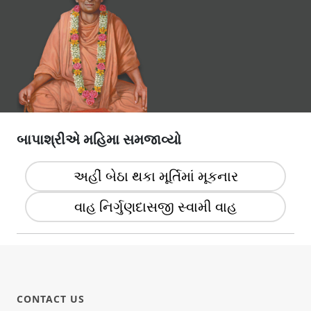
બાપાશ્રીએ મહિમા સમજાવ્યો
અહીં બેઠા થકા મૂર્તિમાં મૂકનાર
વાહ નિર્ગુણદાસજી સ્વામી વાહ
CONTACT US