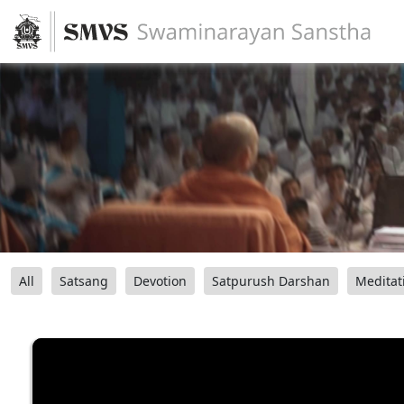
All
Satsang
Devotion
Satpurush Darshan
Meditat