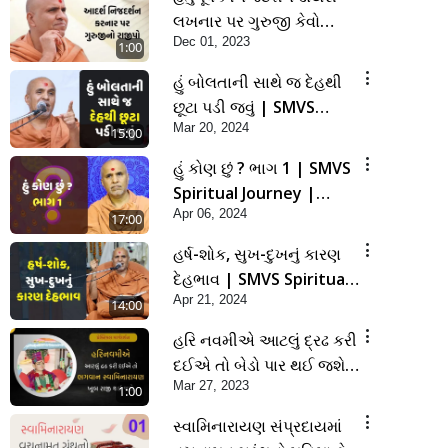
લખનાર પર ગુરુજી કેવો
Dec 01, 2023
રાજીપો વરસાવશે ?
1:00
હું બોલતાની સાથે જ દેહથી
છૂટા પડી જવું | SMVS
Mar 20, 2024
Spiritual Journey |
15:00
Anadimukta Gyan
હું કોણ છું ? ભાગ 1 | SMVS
Spiritual Journey |
Apr 06, 2024
Anadimukta Gyan
17:00
હર્ષ-શોક, સુખ-દુખનું કારણ
દેહભાવ | SMVS Spiritual
Apr 21, 2024
Journey | Anadimukta
14:00
Gyan
હરિ નવમીએ આટલું દ્રઢ કરી
દઈએ તો બેડો પાર થઈ જશે..
Mar 27, 2023
| Hari Navmi 2023 |
1:00
Swaninarayan | SMVS |
સ્વામિનારાયણ સંપ્રદાયમાં
2023