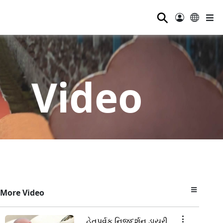
⚲
Video
More Video
હેતુપૂર્વક નિજદર્શન ડાયરી