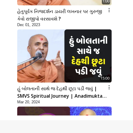
1:00
હેતુપૂર્વક નિજદર્શન ડાયરી લખનાર પર ગુરુજી
કેવો રાજીપો વરસાવશે ?
Dec 01, 2023
15:00
હું બોલતાની સાથે જ દેહથી છૂટા પડી જવું |
SMVS Spiritual Journey | Anadimukta
Mar 20, 2024
Gyan