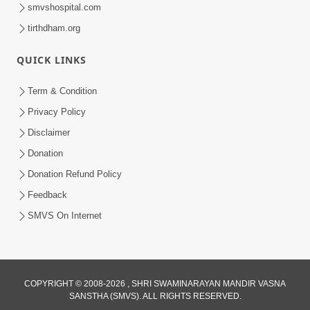
smvshospital.com
tirthdham.org
QUICK LINKS
Term & Condition
1:00
Privacy Policy
હરિ નવમીએ આટલું દ્રઢ કરી દઈએ તો બેડો પાર
Disclaimer
થઈ જશે.. | Hari Navmi 2023 |
Donation
Mar 27, 2023
Swaninarayan | SMVS | 2023
Donation Refund Policy
Feedback
SMVS On Internet
COPYRIGHT © 2008-2026 , SHRI SWAMINARAYAN MANDIR VASNA
SANSTHA (SMVS). ALL RIGHTS RESERVED.