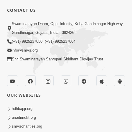
CONTACT US
17:00
Swaminarayan Dham, Opp. Infocity, Koba-Gandhinagar High way,
હું કોણ છું ? ભાગ 1 | SMVS Spiritual
Gandhinagar, Gujarat, India - 382426
Journey | Anadimukta Gyan
(+91) 9925237050, (+91) 9925237004
Apr 06, 2024
info@smvs.org
Shri Swaminarayan Sarvopari Siddhant Digvijay Trust
OUR WEBSITES
14:00
હર્ષ-શોક, સુખ-દુખનું કારણ દેહભાવ | SMVS
hdhbapji.org
Spiritual Journey | Anadimukta Gyan
anadimukt.org
Apr 21, 2024
smvscharities.org