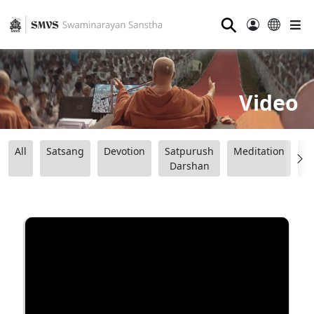
⚲
Video
All
Satsang
Devotion
Satpurush
Meditation
B
Darshan