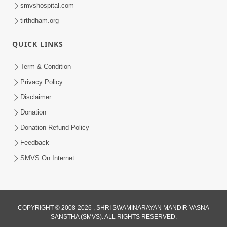
smvshospital.com
tirthdham.org
QUICK LINKS
Term & Condition
1:00
Privacy Policy
હરિ નવમીએ આટલું દ્રઢ કરી દઈએ તો બેડો પાર
Disclaimer
થઈ જશે.. | Hari Navmi 2023 |
Donation
Mar 27, 2023
Swaninarayan | SMVS | 2023
Donation Refund Policy
Feedback
SMVS On Internet
1:00
COPYRIGHT © 2008-2026 , SHRI SWAMINARAYAN MANDIR VASNA
SANSTHA (SMVS). ALL RIGHTS RESERVED.
સ્વામિનારાયણ સંપ્રદાયમાં વચનામૃત ગ્રંથનો