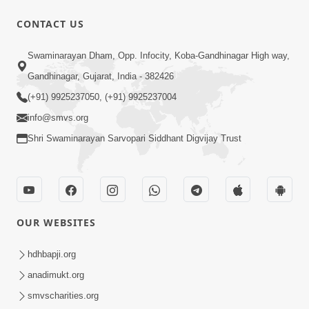
CONTACT US
17:00
Swaminarayan Dham, Opp. Infocity, Koba-Gandhinagar High way,
હું કોણ છું ? ભાગ 1 | SMVS Spiritual
Gandhinagar, Gujarat, India - 382426
Journey | Anadimukta Gyan
(+91) 9925237050, (+91) 9925237004
Apr 06, 2024
info@smvs.org
Shri Swaminarayan Sarvopari Siddhant Digvijay Trust
OUR WEBSITES
14:00
હર્ષ-શોક, સુખ-દુખનું કારણ દેહભાવ | SMVS
hdhbapji.org
Spiritual Journey | Anadimukta Gyan
anadimukt.org
Apr 21, 2024
smvscharities.org