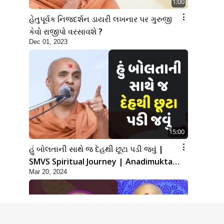
1:00
હેતુપૂર્વક નિજદર્શન ડાયરી લખનાર પર ગુરુજી
કેવો રાજીપો વરસાવશે ?
Dec 01, 2023
15:00
હું બોલતાની સાથે જ દેહથી છૂટા પડી જવું |
SMVS Spiritual Journey | Anadimukta
Mar 20, 2024
Gyan