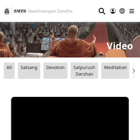
⚲
Video
All
Satsang
Devotion
Satpurush
Meditation
B
Darshan