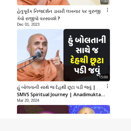
1:00
હેતુપૂર્વક નિજદર્શન ડાયરી લખનાર પર ગુરુજી
કેવો રાજીપો વરસાવશે ?
Dec 01, 2023
15:00
હું બોલતાની સાથે જ દેહથી છૂટા પડી જવું |
SMVS Spiritual Journey | Anadimukta
Mar 20, 2024
Gyan