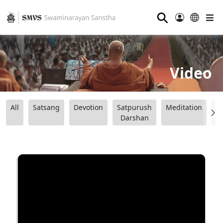
⚲
Video
All
Satsang
Devotion
Satpurush
Meditation
B
Darshan