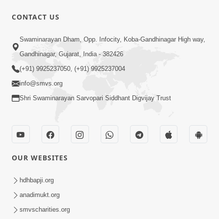
CONTACT US
17:00
Swaminarayan Dham, Opp. Infocity, Koba-Gandhinagar High way,
હું કોણ છું ? ભાગ 1 | SMVS Spiritual
Gandhinagar, Gujarat, India - 382426
Journey | Anadimukta Gyan
(+91) 9925237050, (+91) 9925237004
Apr 06, 2024
info@smvs.org
Shri Swaminarayan Sarvopari Siddhant Digvijay Trust
OUR WEBSITES
14:00
હર્ષ-શોક, સુખ-દુખનું કારણ દેહભાવ | SMVS
hdhbapji.org
Spiritual Journey | Anadimukta Gyan
anadimukt.org
Apr 21, 2024
smvscharities.org