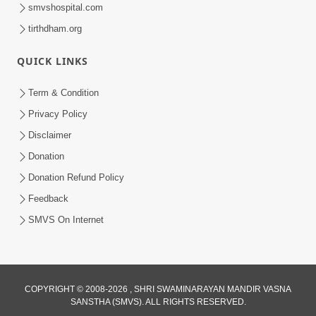
smvshospital.com
tirthdham.org
QUICK LINKS
Term & Condition
1:00
Privacy Policy
હરિ નવમીએ આટલું દ્રઢ કરી દઈએ તો બેડો પાર
Disclaimer
થઈ જશે.. | Hari Navmi 2023 |
Donation
Mar 27, 2023
Swaninarayan | SMVS | 2023
Donation Refund Policy
Feedback
SMVS On Internet
COPYRIGHT © 2008-2026 , SHRI SWAMINARAYAN MANDIR VASNA
SANSTHA (SMVS). ALL RIGHTS RESERVED.