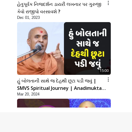
હેતુપૂર્વક નિજદર્શન ડાયરી લખનાર પર ગુરુજી
કેવો રાજીપો વરસાવશે ?
Dec 01, 2023
15:00
હું બોલતાની સાથે જ દેહથી છૂટા પડી જવું |
SMVS Spiritual Journey | Anadimukta
Mar 20, 2024
Gyan