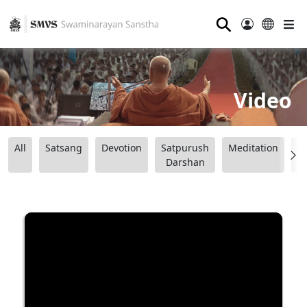
⚲
Video
All
Satsang
Devotion
Satpurush
Meditation
B
Darshan