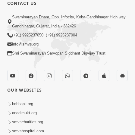
CONTACT US
17:00
Swaminarayan Dham, Opp. Infocity, Koba-Gandhinagar High way,
હું કોણ છું ? ભાગ 1 | SMVS Spiritual
Gandhinagar, Gujarat, India - 382426
Journey | Anadimukta Gyan
(+91) 9925237050, (+91) 9925237004
Apr 06, 2024
info@smvs.org
Shri Swaminarayan Sarvopari Siddhant Digvijay Trust
OUR WEBSITES
14:00
હર્ષ-શોક, સુખ-દુખનું કારણ દેહભાવ | SMVS
hdhbapji.org
Spiritual Journey | Anadimukta Gyan
anadimukt.org
Apr 21, 2024
smvscharities.org
smvshospital.com