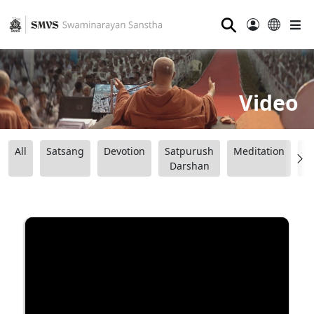
⚲
Video
All
Satsang
Devotion
Satpurush
Meditation
B
Darshan