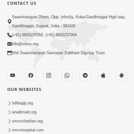
CONTACT US
1:00
Swaminarayan Dham, Opp. Infocity, Koba-Gandhinagar High way,
મહારાજમાં પ્રેમ કરવા માટે 2 મિનિટ મહારાજ
Gandhinagar, Gujarat, India - 382426
સાથે વાતો કરો - નિકટતા વધશે | SMVS
(+91) 9925237050, (+91) 9925237004
Oct 28, 2023
Spiritual Journey
info@smvs.org
Shri Swaminarayan Sarvopari Siddhant Digvijay Trust
OUR WEBSITES
1:00
મહેરબાની કરીને આટલું કરજો; અમને બહુ દુ:ખ
hdhbapji.org
થાય છે... | SMVS Spiritual Journey |
anadimukt.org
May 12, 2023
Swaminarayan
smvscharities.org
smvshospital.com