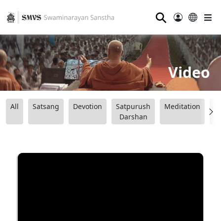
⚲
Video
All
Satsang
Devotion
Satpurush
Meditation
B
Darshan