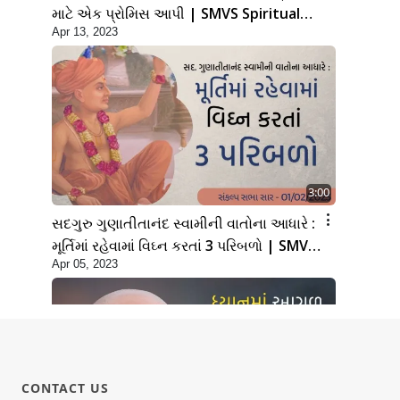
માટે એક પ્રોમિસ આપી | SMVS Spiritual
Apr 13, 2023
Journey | Swaminarayan
3:00
સદગુરુ ગુણાતીતાનંદ સ્વામીની વાતોના આધારે :
મૂર્તિમાં રહેવામાં વિઘ્ન કરતાં 3 પરિબળો | SMVS
Apr 05, 2023
| 2023
CONTACT US