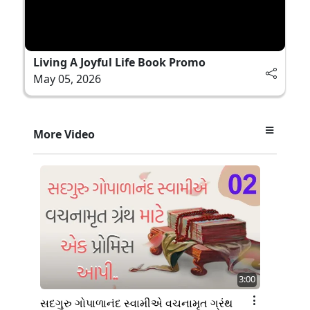
Living A Joyful Life Book Promo
May 05, 2026
More Video
3:00
સદગુરુ ગોપાળાનંદ સ્વામીએ વચના મૃત ગ્રંથ