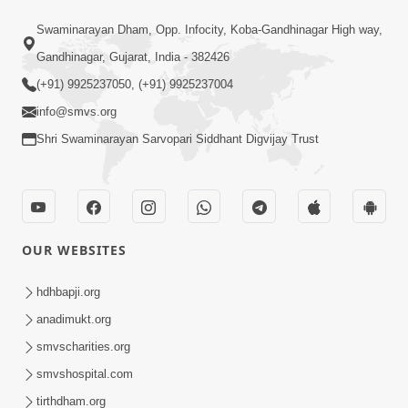
2:00
Swaminarayan Dham, Opp. Infocity, Koba-Gandhinagar High way,
સત્સંગમાં અહંકાર ના રાખશો... | SMVS
Gandhinagar, Gujarat, India - 382426
Spiritual Journey
(+91) 9925237050, (+91) 9925237004
Jul 08, 2023
info@smvs.org
Shri Swaminarayan Sarvopari Siddhant Digvijay Trust
OUR WEBSITES
10:00
સંતોને દુ:ખ ન હોય; છતાં પણ એક સંતને દુ:ખ
hdhbapji.org
હતું.. શા માટે ? | SMVS Spiritual Journey |
anadimukt.org
Apr 24, 2023
Swaminarayan
smvscharities.org
smvshospital.com
tirthdham.org