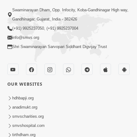
33:00
Swaminarayan Dham, Opp. Infocity, Koba-Gandhinagar High way,
મહારાજની મૂર્તિસુખના અનુભવી થઈએ
Gandhinagar, Gujarat, India - 382426
સુખકારીજી પદ દ્વારા... | SMVS Spiritual
(+91) 9925237050, (+91) 9925237004
May 21, 2023
Journey
info@smvs.org
Shri Swaminarayan Sarvopari Siddhant Digvijay Trust
OUR WEBSITES
17:00
મહારાજને અંતરથી Thank You કહીએ - 1 |
hdhbapji.org
SMVS Spiritual Journey
anadimukt.org
Feb 03, 2024
smvscharities.org
smvshospital.com
tirthdham.org