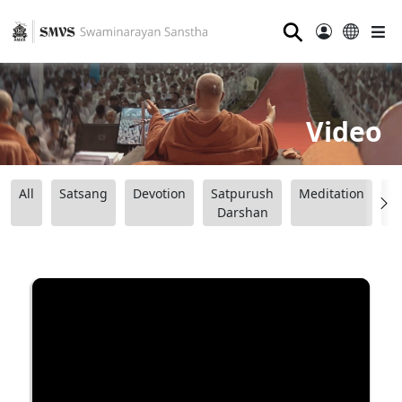
⚲
Video
All
Satsang
Devotion
Satpurush
Meditation
B
Darshan