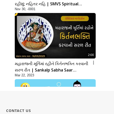
રહીશું; નહિતર નહિ | SMVS Spiritual
Nov 30, -0001
Journey
2:00
મહારાજની મૂર્તિમાં રહીને કિર્તનભક્તિ કરવાની
સરળ રીત | Sankalp Sabha Saar
Mar 22, 2023
18/03/2023
CONTACT US