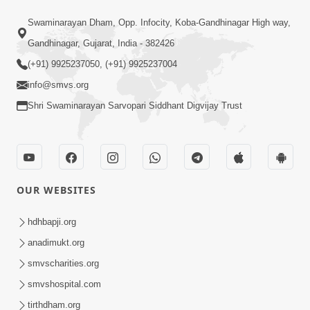
1:00
Swaminarayan Dham, Opp. Infocity, Koba-Gandhinagar High way,
મહારાજમાં પ્રેમ કરવા માટે 2 મિનિટ મહારાજ
Gandhinagar, Gujarat, India - 382426
સાથે વાતો કરો - નિકટતા વધશે | SMVS
(+91) 9925237050, (+91) 9925237004
Oct 28, 2023
Spiritual Journey
info@smvs.org
Shri Swaminarayan Sarvopari Siddhant Digvijay Trust
OUR WEBSITES
1:00
મહેરબાની કરીને આટલું કરજો; અમને બહુ દુ:ખ
hdhbapji.org
થાય છે... | SMVS Spiritual Journey |
anadimukt.org
May 12, 2023
Swaminarayan
smvscharities.org
smvshospital.com
tirthdham.org