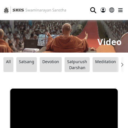
⚲
Video
All
Satsang
Devotion
Satpurush
Meditation
B
Darshan