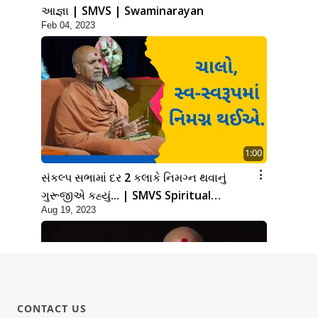
આજ્ઞા | SMVS | Swaminarayan
Feb 04, 2023
1:00
સંકલ્પ સભામાં દર 2 કલાકે નિમગ્ન થવાનું
ગુરૂજીએ કહ્યું... | SMVS Spiritual
Aug 19, 2023
journey
CONTACT US