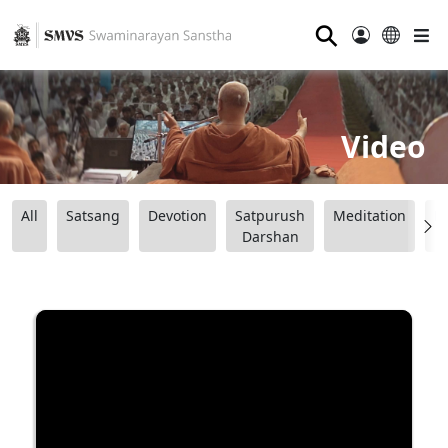
⚲
Video
All
Satsang
Devotion
Satpurush
Meditation
B
Darshan