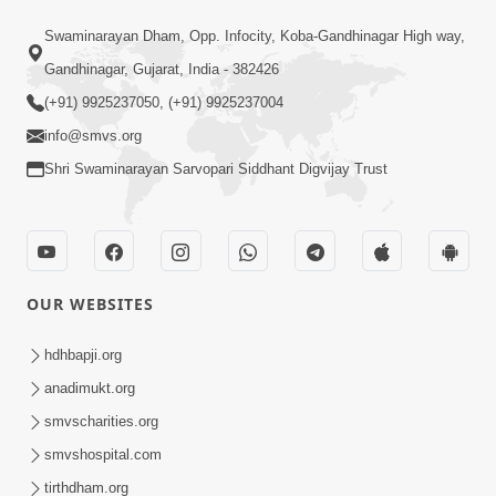
2:41:00
Swaminarayan Dham, Opp. Infocity, Koba-Gandhinagar High way,
સંકલ્પ સભામાં આપેલ લેશન કરવા માટેનો
Gandhinagar, Gujarat, India - 382426
ગુરુજીનો આગ્રહ | SMVS Spiritual
(+91) 9925237050, (+91) 9925237004
Jun 05, 2024
Journey
info@smvs.org
Shri Swaminarayan Sarvopari Siddhant Digvijay Trust
OUR WEBSITES
16:00
શ્રીજીમહારાજ આપણી પાસે મૂર્તિસુખના પાત્ર
hdhbapji.org
થવા માટે કેવી અપેક્ષા રાખે છે ?
anadimukt.org
Dec 18, 2023
smvscharities.org
smvshospital.com
tirthdham.org