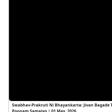
Swabhav-Prakruti Ni Bhayankarta: Jivan Bagade T
Poonam Samaiyo | 01 May, 2026