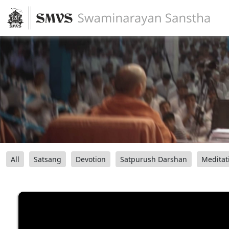
All
Satsang
Devotion
Satpurush Darshan
Meditat