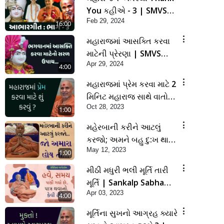
You કહીએ - 3 | SMVS
Feb 29, 2024
Spiritual Journey
16:00
મહારાજમાં આસક્તિ કરવા
માટેની પ્રેરણા | SMVS
Apr 29, 2024
Spiritual Journey
4:00
મહારાજમાં પ્રેમ કરવા માટે 2
મિનિટ મહારાજ સાથે વાતો
Oct 28, 2023
કરો - નિકટતા વધશે | SMVS
1:00
Spiritual Journey
મહેરબાની કરીને આટલું
કરજો; અમને બહુ દુ:ખ થાય
May 12, 2023
છે... | SMVS Spiritual
1:00
Journey |
મીઠી મધુરી ભલી મૂર્તિ તારી
Swaminarayan
મૂર્તિ | Sankalp Sabha
Apr 03, 2023
Saar 17/02/2023 | SMVS
4:00
| Swaninarayan | 2023
મૂર્તિના સુખનો આગ્રહ ક્યારે