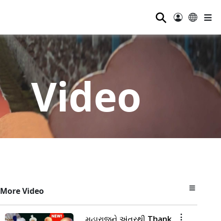
⚲
Video
More Video
મહારાજને અંતરથી Thank