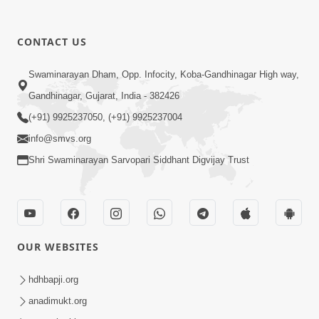
CONTACT US
17:00
Swaminarayan Dham, Opp. Infocity, Koba-Gandhinagar High way,
હું કોણ છું ? ભાગ 1 | SMVS Spiritual
Gandhinagar, Gujarat, India - 382426
Journey | Anadimukta Gyan
(+91) 9925237050, (+91) 9925237004
Apr 06, 2024
info@smvs.org
Shri Swaminarayan Sarvopari Siddhant Digvijay Trust
OUR WEBSITES
14:00
હર્ષ-શોક, સુખ-દુખનું કારણ દેહભાવ | SMVS
hdhbapji.org
Spiritual Journey | Anadimukta Gyan
anadimukt.org
Apr 21, 2024