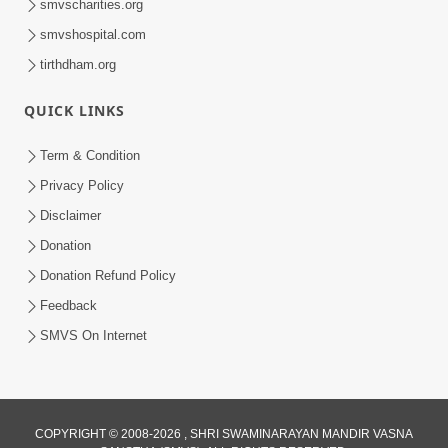
smvscharities.org
smvshospital.com
tirthdham.org
QUICK LINKS
Term & Condition
1:00
Privacy Policy
હરિ નવમીએ આટલું દ્રઢ કરી દઈએ તો બેડો પાર
Disclaimer
થઈ જશે.. | Hari Navmi 2023 |
Donation
Mar 27, 2023
Swaninarayan | SMVS | 2023
Donation Refund Policy
Feedback
SMVS On Internet
COPYRIGHT © 2008-2026 , SHRI SWAMINARAYAN MANDIR VASNA