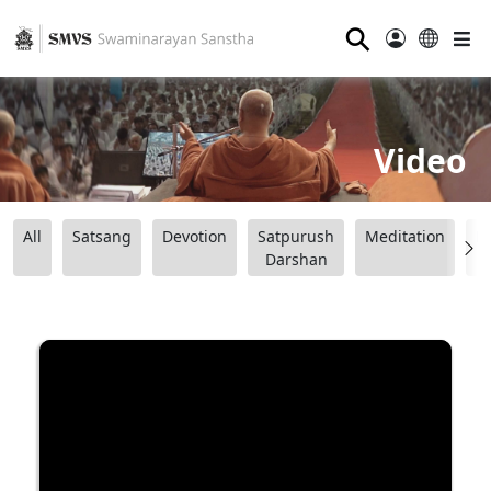
⚲
Video
All
Satsang
Devotion
Satpurush
Meditation
B
Darshan