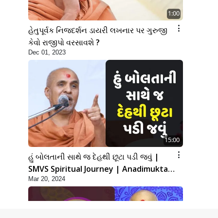
1:00
હેતુપૂર્વક નિજદર્શન ડાયરી લખનાર પર ગુરુજી
કેવો રાજીપો વરસાવશે ?
Dec 01, 2023
15:00
હું બોલતાની સાથે જ દેહથી છૂટા પડી જવું |
SMVS Spiritual Journey | Anadimukta
Mar 20, 2024
Gyan