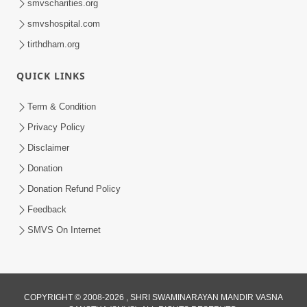
smvscharities.org
smvshospital.com
tirthdham.org
QUICK LINKS
Term & Condition
2:00
Privacy Policy
યોગીવર્ય ગોપાળાનંદસ્વામીએ સ્વામિનારાયણ
Disclaimer
સંપ્રદાયને આપ્યો સત્સંગનો સાર | SMVS |
Donation
Apr 28, 2023
Swaminarayan | 2023
Donation Refund Policy
Feedback
SMVS On Internet
1:00
COPYRIGHT © 2008-2026 , SHRI SWAMINARAYAN MANDIR VASNA