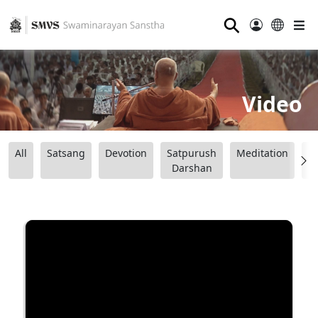
⚲
Video
All
Satsang
Devotion
Satpurush
Meditation
B
Darshan