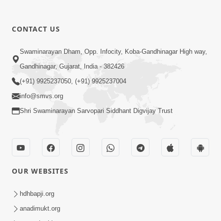
CONTACT US
2:00
Swaminarayan Dham, Opp. Infocity, Koba-Gandhinagar High way,
રાજાધિરાજ ના દીકરા જ છીએ; પરંતુ આપણે
Gandhinagar, Gujarat, India - 382426
સ્વરૂપસ્થ રહેવું છકી ના જવું | SMVS
(+91) 9925237050, (+91) 9925237004
Sep 27, 2023
Spiritual Journey
info@smvs.org
Shri Swaminarayan Sarvopari Siddhant Digvijay Trust
OUR WEBSITES
6:00
રમેશભાઈ સુહાગીયા ગુરુજીની મરજીમાં રહ્યા |
hdhbapji.org
SMVS Spiritual Journey
anadimukt.org
Aug 03, 2023