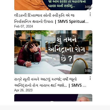
3:00
લીડરની દિવ્યભાવ સોતી સ્વીકૃતિ એ જ
નિર્વાસનિક થવાનો ઉપાય | SMVS Spiritual
Feb 07, 2024
Journey
3:00
રાત્રે સૂતી વખતે આટલું કરજો; વર્ષો જૂનો
અનિંદ્રાનો રોગ ગાયબ થઈ જશે... | SMVS |
Apr 26, 2023
Swaminarayan | 2023