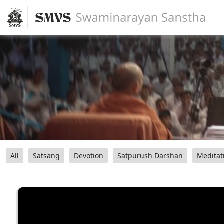
All
Satsang
Devotion
Satpurush Darshan
Meditat