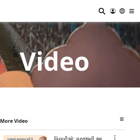
⚲
Video
More Video
વિચારીએ; ગુરુજીની આ