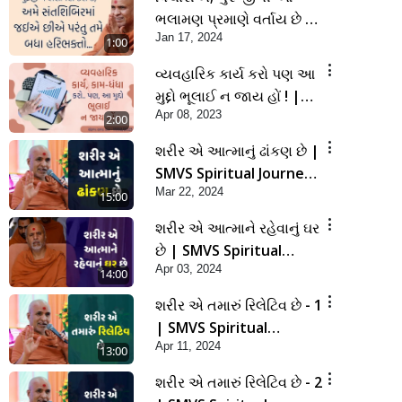
ભલામણ પ્રમાણે વર્તાય છે ?
Jan 17, 2024
| SMVS Spiritual
1:00
Journey
વ્યવહારિક કાર્ય કરો પણ આ
મુદ્દો ભૂલાઈ ન જાય હોં ! |
Apr 08, 2023
Sankalp Sabha Saar
2:00
03/03/2023 | SMVS |
શરીર એ આત્માનું ઢાંકણ છે |
2023
SMVS Spiritual Journey
Mar 22, 2024
| Anadimukta Gyan
15:00
શરીર એ આત્માને રહેવાનું ઘર
છે | SMVS Spiritual
Apr 03, 2024
Journey | Anadimukta
14:00
Gyan
શરીર એ તમારું રિલેટિવ છે - 1
| SMVS Spiritual
Apr 11, 2024
Journey | Anadimukta
13:00
Gyan
શરીર એ તમારું રિલેટિવ છે - 2