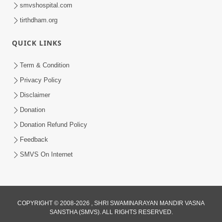
smvshospital.com
tirthdham.org
QUICK LINKS
Term & Condition
2:00
Privacy Policy
યોગીવર્ય ગોપાળાનંદસ્વામીએ સ્વામિનારાયણ
Disclaimer
સંપ્રદાયને આપ્યો સત્સંગનો સાર | SMVS |
Donation
Apr 28, 2023
Swaminarayan | 2023
Donation Refund Policy
Feedback
SMVS On Internet
COPYRIGHT © 2008-2026 , SHRI SWAMINARAYAN MANDIR VASNA
SANSTHA (SMVS). ALL RIGHTS RESERVED.