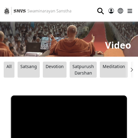
⚲
Video
All
Satsang
Devotion
Satpurush
Meditation
B
Darshan