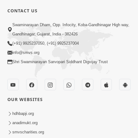
CONTACT US
2:00
Swaminarayan Dham, Opp. Infocity, Koba-Gandhinagar High way,
રાજાધિરાજ ના દીકરા જ છીએ; પરંતુ આપણે
Gandhinagar, Gujarat, India - 382426
સ્વરૂપસ્થ રહેવું છકી ના જવું | SMVS
(+91) 9925237050, (+91) 9925237004
Sep 27, 2023
Spiritual Journey
info@smvs.org
Shri Swaminarayan Sarvopari Siddhant Digvijay Trust
OUR WEBSITES
6:00
રમેશભાઈ સુહાગીયા ગુરુજીની મરજીમાં રહ્યા |
hdhbapji.org
SMVS Spiritual Journey
anadimukt.org
Aug 03, 2023
smvscharities.org