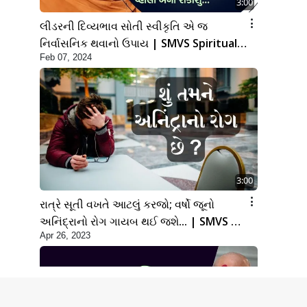
3:00
લીડરની દિવ્યભાવ સોતી સ્વીકૃતિ એ જ
નિર્વાસનિક થવાનો ઉપાય | SMVS Spiritual
Feb 07, 2024
Journey
3:00
રાત્રે સૂતી વખતે આટલું કરજો; વર્ષો જૂનો
અનિંદ્રાનો રોગ ગાયબ થઈ જશે... | SMVS |
Apr 26, 2023
Swaminarayan | 2023