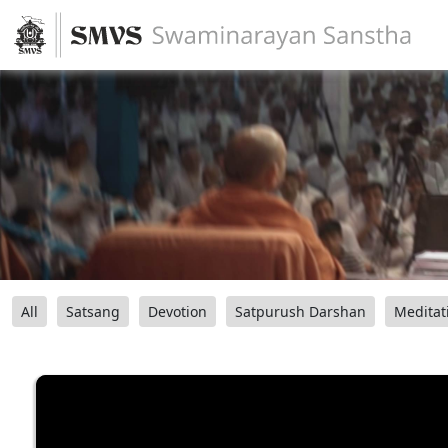
All
Satsang
Devotion
Satpurush Darshan
Meditat