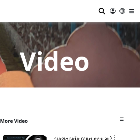
⚲
Video
More Video
સફળતાપૂર્વક ધ્યાન કરવા માટે