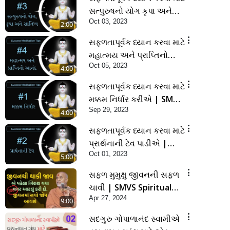
સત્પુરુષનો યોગ કૃપા અને
Oct 03, 2023
સાનિધ્ય ફરજિયાત | SMVS
2:00
Spiritual journey
સફળતાપૂર્વક ધ્યાન કરવા માટે
મહાત્મય અને પ્રાપ્તિનો
Oct 05, 2023
આનંદ | SMVS Spiritual
4:00
journey
સફળતાપૂર્વક ધ્યાન કરવા માટે
મક્કમ નિર્ધાર કરીએ | SMVS
Sep 29, 2023
Spiritual journey
4:00
સફળતાપૂર્વક ધ્યાન કરવા માટે
પ્રાર્થનાની ટેવ પાડીએ |
Oct 01, 2023
SMVS Spiritual journey
5:00
સફળ મુમુક્ષુ જીવનની સફળ
ચાવી | SMVS Spiritual
Apr 27, 2024
Journey
9:00
સદગુરુ ગોપાળાનંદ સ્વામીએ