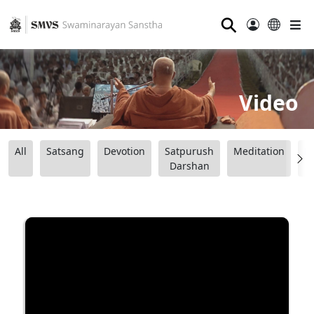
⚲
Video
All
Satsang
Devotion
Satpurush
Meditation
B
Darshan