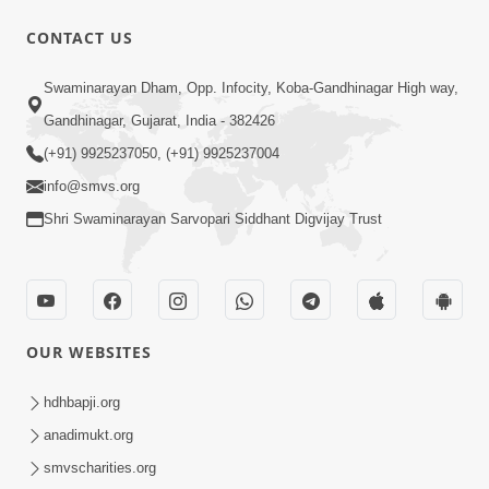
CONTACT US
17:00
Swaminarayan Dham, Opp. Infocity, Koba-Gandhinagar High way,
હું કોણ છું ? ભાગ 1 | SMVS Spiritual
Gandhinagar, Gujarat, India - 382426
Journey | Anadimukta Gyan
(+91) 9925237050, (+91) 9925237004
Apr 06, 2024
info@smvs.org
Shri Swaminarayan Sarvopari Siddhant Digvijay Trust
OUR WEBSITES
14:00
હર્ષ-શોક, સુખ-દુખનું કારણ દેહભાવ | SMVS
hdhbapji.org
Spiritual Journey | Anadimukta Gyan
anadimukt.org
Apr 21, 2024
smvscharities.org