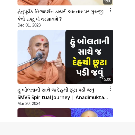
1:00
હેતુપૂર્વક નિજદર્શન ડાયરી લખનાર પર ગુરુજી
કેવો રાજીપો વરસાવશે ?
Dec 01, 2023
15:00
હું બોલતાની સાથે જ દેહથી છૂટા પડી જવું |
SMVS Spiritual Journey | Anadimukta
Mar 20, 2024
Gyan