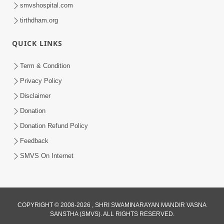
smvshospital.com
tirthdham.org
QUICK LINKS
Term & Condition
1:00
Privacy Policy
હરિ નવમીએ આટલું દ્રઢ કરી દઈએ તો બેડો પાર
Disclaimer
થઈ જશે.. | Hari Navmi 2023 |
Donation
Mar 27, 2023
Swaninarayan | SMVS | 2023
Donation Refund Policy
Feedback
SMVS On Internet
COPYRIGHT © 2008-2026 , SHRI SWAMINARAYAN MANDIR VASNA
SANSTHA (SMVS). ALL RIGHTS RESERVED.