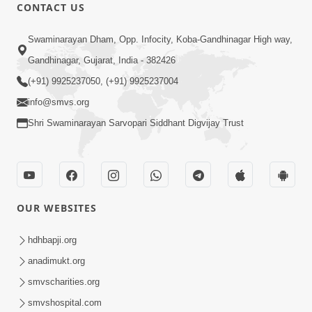
CONTACT US
17:00
Swaminarayan Dham, Opp. Infocity, Koba-Gandhinagar High way,
હું કોણ છું ? ભાગ 1 | SMVS Spiritual
Gandhinagar, Gujarat, India - 382426
Journey | Anadimukta Gyan
(+91) 9925237050, (+91) 9925237004
Apr 06, 2024
info@smvs.org
Shri Swaminarayan Sarvopari Siddhant Digvijay Trust
OUR WEBSITES
14:00
હર્ષ-શોક, સુખ-દુખનું કારણ દેહભાવ | SMVS
hdhbapji.org
Spiritual Journey | Anadimukta Gyan
anadimukt.org
Apr 21, 2024
smvscharities.org
smvshospital.com