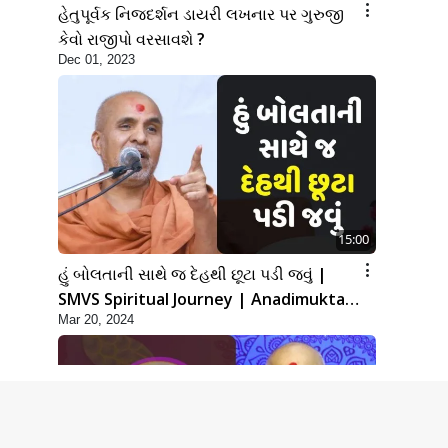
હેતુપૂર્વક નિજદર્શન ડાયરી લખનાર પર ગુરુજી
કેવો રાજીપો વરસાવશે ?
Dec 01, 2023
15:00
હું બોલતાની સાથે જ દેહથી છૂટા પડી જવું |
SMVS Spiritual Journey | Anadimukta
Mar 20, 2024
Gyan