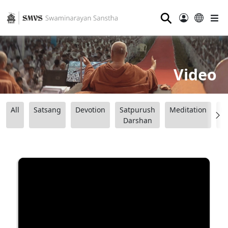
⚲
Video
All
Satsang
Devotion
Satpurush
Meditation
B
Darshan