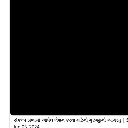
સંકલ્પ સભામાં આપેલ લેશન કરવા માટેનો ગુરુજીનો આગ્રહ |
Jun 05, 2024