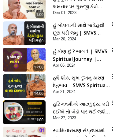
લખનાર પર ગુરુજી કેવો
Dec 01, 2023
રાજીપો વરસાવશે ?
1:00
હું બોલતાની સાથે જ દેહથી
છૂટા પડી જવું | SMVS
Mar 20, 2024
Spiritual Journey |
15:00
Anadimukta Gyan
હું કોણ છું ? ભાગ 1 | SMVS
Spiritual Journey |
Apr 06, 2024
Anadimukta Gyan
17:00
હર્ષ-શોક, સુખ-દુખનું કારણ
દેહભાવ | SMVS Spiritual
Apr 21, 2024
Journey | Anadimukta
14:00
Gyan
હરિ નવમીએ આટલું દ્રઢ કરી
દઈએ તો બેડો પાર થઈ જશે..
Mar 27, 2023
| Hari Navmi 2023 |
1:00
Swaninarayan | SMVS |
સ્વામિનારાયણ સંપ્રદાયમાં
2023