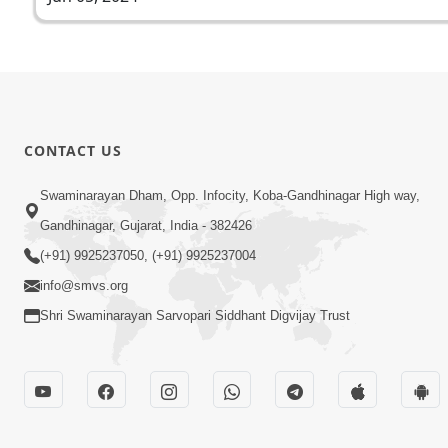
CONTACT US
Swaminarayan Dham, Opp. Infocity, Koba-Gandhinagar High way,
Gandhinagar, Gujarat, India - 382426
(+91) 9925237050, (+91) 9925237004
info@smvs.org
Shri Swaminarayan Sarvopari Siddhant Digvijay Trust