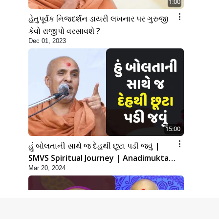
1:00
હેતુપૂર્વક નિજદર્શન ડાયરી લખનાર પર ગુરુજી
કેવો રાજીપો વરસાવશે ?
Dec 01, 2023
15:00
હું બોલતાની સાથે જ દેહથી છૂટા પડી જવું |
SMVS Spiritual Journey | Anadimukta
Mar 20, 2024
Gyan