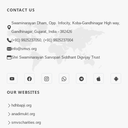
CONTACT US
17:00
Swaminarayan Dham, Opp. Infocity, Koba-Gandhinagar High way,
હું કોણ છું ? ભાગ 1 | SMVS Spiritual
Gandhinagar, Gujarat, India - 382426
Journey | Anadimukta Gyan
(+91) 9925237050, (+91) 9925237004
Apr 06, 2024
info@smvs.org
Shri Swaminarayan Sarvopari Siddhant Digvijay Trust
OUR WEBSITES
14:00
હર્ષ-શોક, સુખ-દુખનું કારણ દેહભાવ | SMVS
hdhbapji.org
Spiritual Journey | Anadimukta Gyan
anadimukt.org
Apr 21, 2024
smvscharities.org