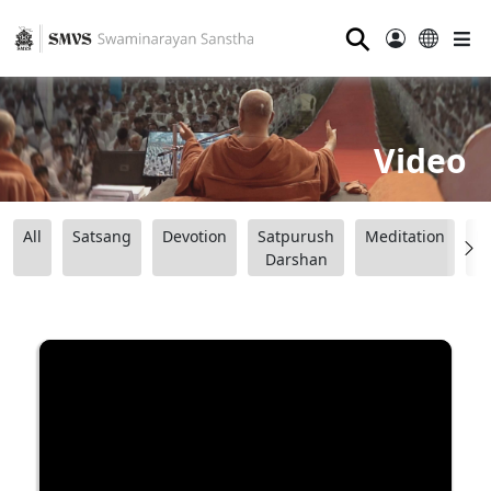
⚲
Video
All
Satsang
Devotion
Satpurush
Meditation
B
Darshan