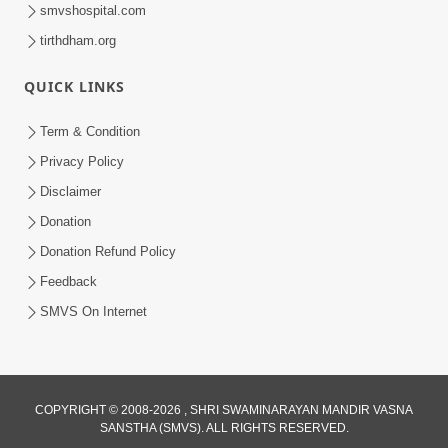
smvshospital.com
tirthdham.org
QUICK LINKS
Term & Condition
1:00
Privacy Policy
હરિ નવમીએ આટલું દ્રઢ કરી દઈએ તો બેડો પાર
Disclaimer
થઈ જશે.. | Hari Navmi 2023 |
Donation
Mar 27, 2023
Swaninarayan | SMVS | 2023
Donation Refund Policy
Feedback
SMVS On Internet
COPYRIGHT © 2008-2026 , SHRI SWAMINARAYAN MANDIR VASNA
SANSTHA (SMVS). ALL RIGHTS RESERVED.