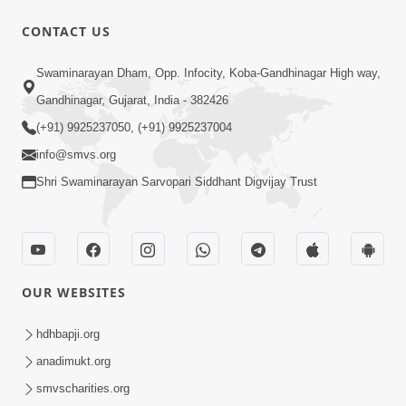
CONTACT US
17:00
Swaminarayan Dham, Opp. Infocity, Koba-Gandhinagar High way,
હું કોણ છું ? ભાગ 1 | SMVS Spiritual
Gandhinagar, Gujarat, India - 382426
Journey | Anadimukta Gyan
(+91) 9925237050, (+91) 9925237004
Apr 06, 2024
info@smvs.org
Shri Swaminarayan Sarvopari Siddhant Digvijay Trust
OUR WEBSITES
14:00
હર્ષ-શોક, સુખ-દુખનું કારણ દેહભાવ | SMVS
hdhbapji.org
Spiritual Journey | Anadimukta Gyan
anadimukt.org
Apr 21, 2024
smvscharities.org