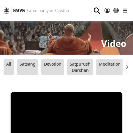
⚲
Video
All
Satsang
Devotion
Satpurush
Meditation
B
Darshan