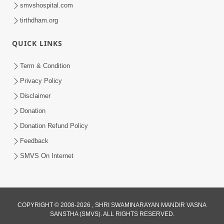
smvshospital.com
tirthdham.org
QUICK LINKS
Term & Condition
1:00
Privacy Policy
હરિ નવમીએ આટલું દ્રઢ કરી દઈએ તો બેડો પાર
Disclaimer
થઈ જશે.. | Hari Navmi 2023 |
Donation
Mar 27, 2023
Swaninarayan | SMVS | 2023
Donation Refund Policy
Feedback
SMVS On Internet
COPYRIGHT © 2008-2026 , SHRI SWAMINARAYAN MANDIR VASNA
SANSTHA (SMVS). ALL RIGHTS RESERVED.