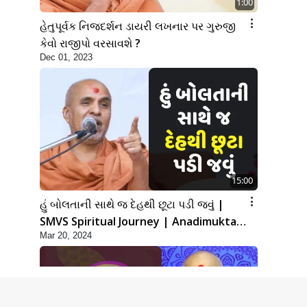
1:00
હેતુપૂર્વક નિજદર્શન ડાયરી લખનાર પર ગુરુજી
કેવો રાજીપો વરસાવશે ?
Dec 01, 2023
15:00
હું બોલતાની સાથે જ દેહથી છૂટા પડી જવું |
SMVS Spiritual Journey | Anadimukta
Mar 20, 2024
Gyan