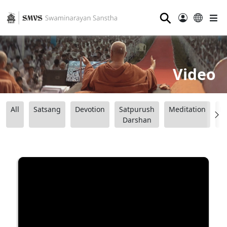
⚲
Video
All
Satsang
Devotion
Satpurush
Meditation
B
Darshan