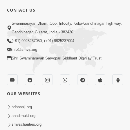
CONTACT US
1:00
Swaminarayan Dham, Opp. Infocity, Koba-Gandhinagar High way,
વચનામૃતમાં રહસ્યો ભર્યા છે; જે અનુભવે તેના
Gandhinagar, Gujarat, India - 382426
હાથમાં જ આવે | SMVS Spiritual Journey |
(+91) 9925237050, (+91) 9925237004
Apr 15, 2023
Swaminarayan
info@smvs.org
Shri Swaminarayan Sarvopari Siddhant Digvijay Trust
OUR WEBSITES
7:00
વંદુ પદના રચયિતા સ.ગુ.પ્રેમાનંદસ્વામીની જેમ
hdhbapji.org
રાજીપાનો આગ્રહ જગાવીએ | SMVS
anadimukt.org
Feb 29, 2024
Spiritual Journey
smvscharities.org