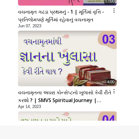
17:00
વચનામૃત ગઢડા પ્રથમનું - 1 | મૂર્તિમાં વૃત્તિ -
પ્રતિલોમપણે મૂર્તિમાં રહેવાનું વચનામૃત
Jun 07, 2023
4:00
વચનામૃતના અઘરા કોન્સેપ્ટનો ખુલાસો કેવી રીતે
કરશો ? | SMVS Spiritual Journey |
Apr 14, 2023
Swaminarayan | 2023