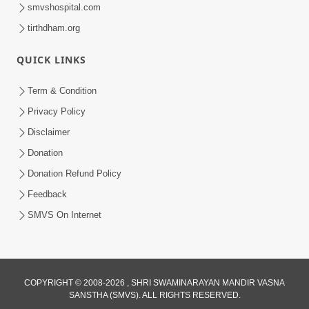
smvshospital.com
tirthdham.org
QUICK LINKS
Term & Condition
15:00
Privacy Policy
વંદુ સહજાનંદ પદ શા માટે ? કેવી રીતે બોલવા ? |
Disclaimer
SMVS Spiritual Journey
Donation
Mar 02, 2024
Donation Refund Policy
Feedback
SMVS On Internet
1:00
COPYRIGHT © 2008-2026 , SHRI SWAMINARAYAN MANDIR VASNA
SANSTHA (SMVS). ALL RIGHTS RESERVED.
વિચારીએ; ગુરુજીની આ ભલામણ પ્રમાણે