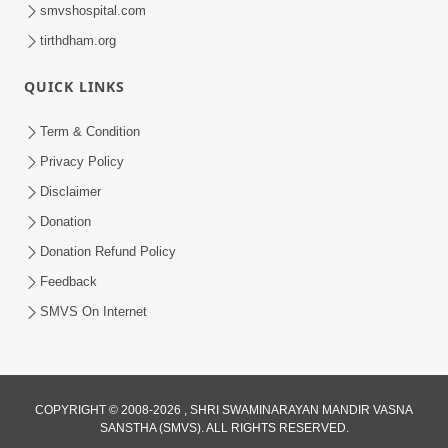
smvshospital.com
tirthdham.org
QUICK LINKS
Term & Condition
1:05:00
Privacy Policy
શું કળીયુગમાં સફળતા પ્રાપ્ત કરવી છે ? |
Disclaimer
SMVS Spiritual Journey
Donation
Jun 03, 2024
Donation Refund Policy
Feedback
SMVS On Internet
COPYRIGHT © 2008-2026 , SHRI SWAMINARAYAN MANDIR VASNA
SANSTHA (SMVS). ALL RIGHTS RESERVED.