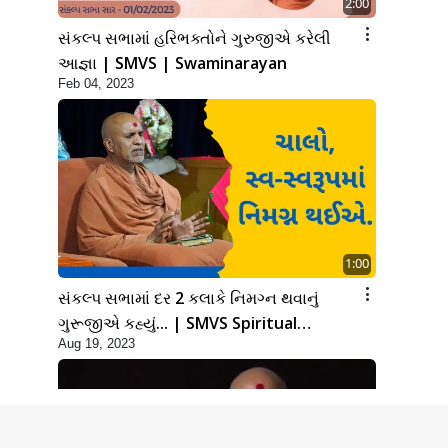
2:00
સંકલ્પ સભામાં હરિભક્તોને ગુરુજીએ કરેલી
આજ્ઞા | SMVS | Swaminarayan
Feb 04, 2023
1:00
સંકલ્પ સભામાં દર 2 કલાકે નિમગ્ન થવાનું
ગુરૂજીએ કહ્યું... | SMVS Spiritual
Aug 19, 2023
journey