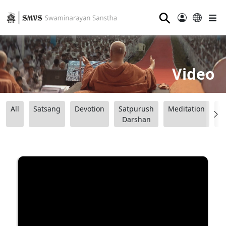
⚲
Video
All
Satsang
Devotion
Satpurush
Meditation
B
Darshan