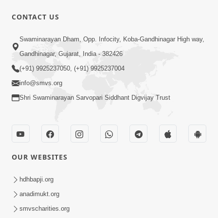
CONTACT US
2:41:00
Swaminarayan Dham, Opp. Infocity, Koba-Gandhinagar High way,
સંકલ્પ સભામાં આપેલ લેશન કરવા માટેનો
Gandhinagar, Gujarat, India - 382426
ગુરુજીનો આગ્રહ | SMVS Spiritual
(+91) 9925237050, (+91) 9925237004
Jun 05, 2024
Journey
info@smvs.org
Shri Swaminarayan Sarvopari Siddhant Digvijay Trust
OUR WEBSITES
16:00
શ્રીજીમહારાજ આપણી પાસે મૂર્તિસુખના પાત્ર
hdhbapji.org
થવા માટે કેવી અપેક્ષા રાખે છે ?
anadimukt.org
Dec 18, 2023
smvscharities.org