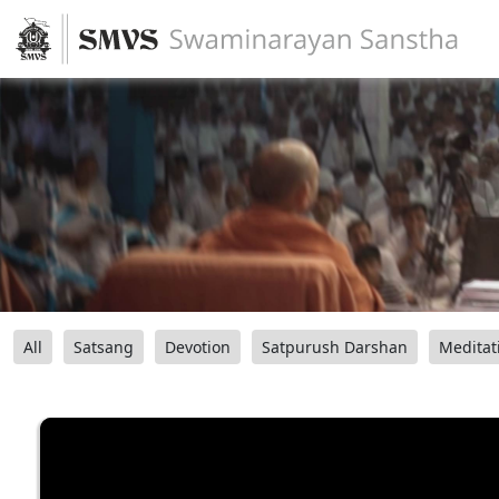
All
Satsang
Devotion
Satpurush Darshan
Meditat