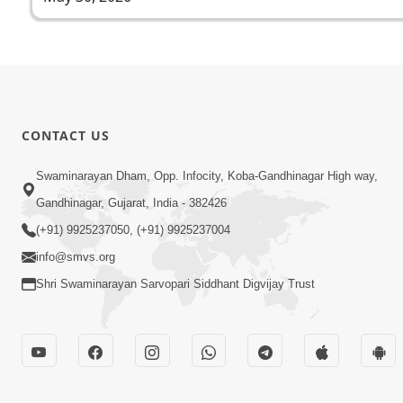
CONTACT US
Swaminarayan Dham, Opp. Infocity, Koba-Gandhinagar High way,
Gandhinagar, Gujarat, India - 382426
(+91) 9925237050, (+91) 9925237004
info@smvs.org
Shri Swaminarayan Sarvopari Siddhant Digvijay Trust