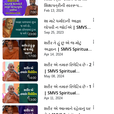
શિક્ષાપત્રીની સારરૂપ
Feb 13, 2024
આજ્ઞાઓનું અનુસંધાન
7:00
કેળવીએ | SMVS Spiritual
શા માટે ધર્માદાની આજ્ઞા
Journey
લોપવી ન જોઈએ | SMVS
Sep 25, 2023
Spiritual Journey
23:00
શરીર તે હું છુ એ જ મોટું
અજ્ઞાન | SMVS Spiritual
Apr 14, 2024
Journey | Anadimukta
17:00
Gyan
શરીર એ તમારું રિલેટિવ છે - 2
| SMVS Spiritual
May 08, 2024
Journey | Anadimukta
14:00
Gyan
શરીર એ તમારું રિલેટિવ છે - 1
| SMVS Spiritual
Apr 11, 2024
Journey | Anadimukta
13:00
Gyan
શરીર એ આત્માને રહેવાનું ઘર