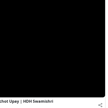
chot Upay | HDH Swamishri