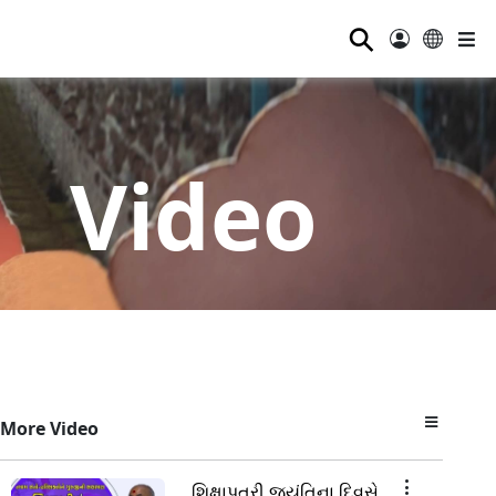
⚲
Video
More Video
શિક્ષાપત્રી જયંતિના દિવસે