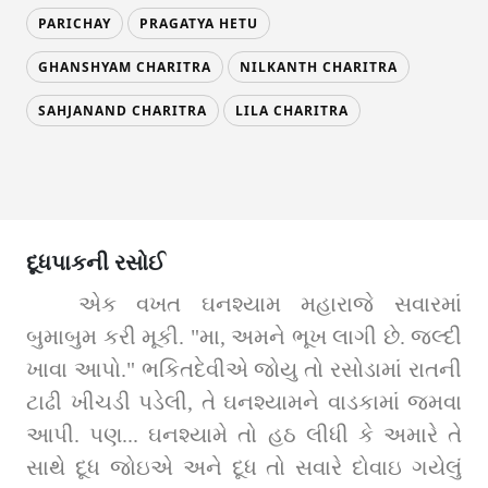
PARICHAY
PRAGATYA HETU
GHANSHYAM CHARITRA
NILKANTH CHARITRA
SAHJANAND CHARITRA
LILA CHARITRA
દૂધપાકની રસોઈ
 એક વખત ઘનશ્યામ મહારાજે સવારમાં 
બુમાબુમ કરી મૂકી. "મા, અમને ભૂખ લાગી છે. જલ્દી 
ખાવા આપો." ભકિતદેવીએ જોયુ તો રસોડામાં રાતની 
ટાઢી ખીચડી પડેલી, તે ઘનશ્યામને વાડકામાં જમવા 
આપી. પણ... ઘનશ્યામે તો હઠ લીધી કે અમારે તે 
સાથે દૂધ જોઇએ અને દૂધ તો સવારે દોવાઇ ગયેલું 