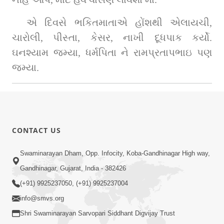
એ દિવસે ભકિતમાતાએ હોંશથી એલાયચી, 
ચારોલી, પીસ્તા, કેસર, નાખી દૂધપાક કર્યો. 
ઘનશ્યામ જમ્યા, ધર્મપિતા ને રામપ્રતાપભાઇ પણ 
જમ્યા.
CONTACT US
Swaminarayan Dham, Opp. Infocity, Koba-Gandhinagar High way,
Gandhinagar, Gujarat, India - 382426
(+91) 9925237050, (+91) 9925237004
info@smvs.org
Shri Swaminarayan Sarvopari Siddhant Digvijay Trust