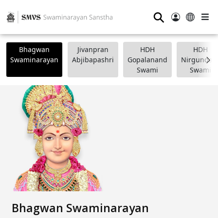
⚲
Bhagwan
Jivanpran
HDH
HDH
Swaminarayan
Abjibapashri
Gopalanand
Nirgundasj
Swami
Swami
Bhagwan Swaminarayan