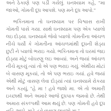
અને ઠેકાણે પણ પડી ગયેલું. ઘનશ્યામ કહે, "મા 
જાઓ, ગોમતી દૂધ આપશે. પણ મને દૂધ આપો." 
ભકિતમાતા તો ઘનશ્યામ પર વિશ્વાસ રાખી 
ગોમતી પાસે ગયા. સાથે ઘનશ્યામ પણ એક પ્યાલો 
લઇ દોડ્યા. ઘનશ્યામે જેવો પ્યાલો ગોમતીના આંચળ 
નીચે ધર્યો કે ગોમતીના આંચળમાંથી દૂધની શેડ્ય 
છુટી ને પ્યાલો ભરાઇ ગયો. ભકિતમાતા તો ઘરમાં જઇ 
દોડ્યા મોટું બોઘરણુ લઇ આવ્યાં. અને જયાં આંચળ 
નીચે મૂકયું ત્યાં તો એ પણ ભરાઇ ગયું. એથીય મોટાં 
બે વાસણ મૂકયાં, તો એ પણ ભરાઇ ગયાં. હવે જયાં 
એથી મોટું વાસણ લેવા દોડ્યાં ત્યાં ઘનશ્યામે રોકયા 
અને કહ્યું, "હે મા ! હવે જશો મા. એ તો અમારી 
ઇચ્છાથી અને અમારે આજે દૂધપાક જમવો છે. તેથી 
અમારા સંકલ્પથી આમ થયું છે. પણ ગોમતી હવે દૂધ 
નહિ આપે, માટે હવે વાસણ લાવશો મા." 