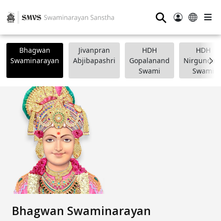
⚲
Bhagwan
Jivanpran
HDH
HDH
Swaminarayan
Abjibapashri
Gopalanand
Nirgundasj
Swami
Swami
Bhagwan Swaminarayan