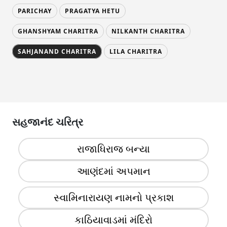
PARICHAY
PRAGATYA HETU
GHANSHYAM CHARITRA
NILKANTH CHARITRA
SAHJANAND CHARITRA
LILA CHARITRA
સહજાનંદ ચરિત્ર
રાજાધિરાજ બન્યા
આણંદમાં અપમાન
સ્વામિનારાયણ નામનો પ્રકાશ
કાઠિયાવાડમાં મંદિરો