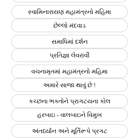
સ્વામિનારાયણ મહામંત્રનો મહિમા
છેલ્લો મંદવાડ
સમાધિમાં દર્શન
પ્રતિજ્ઞા લેવરાવી
વચનામૃતમાં મહામંત્રનો મહિમા
અમારે સાજા થાવું છે !
કચ્છના ભક્તોને પ્રાગટયના કોલ
હરબાઇ - વાલબાઇને વિમુખ
અંતર્ધ્યાન અને મૂર્તિરૂપે પ્રગટ