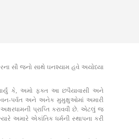
 ઘરના સૌ જનો સાથે ઘનશ્યામ હવે અયોધ્યા 
ાર્યું કે, અમો ફક્ત આ છપૈયાવાસી અને 
વન-પર્વત અને અનેક મુમુક્ષુઓમાં અમારી 
ક્ષરધામની પ્રાપ્તિ કરાવવી છે. એટલું જ 
્યારે અમારે એકાંતિક ધર્મની સ્થાપના કરી 