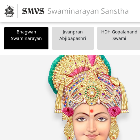
Bhagwan
Jivanpran
HDH Gopalanand
Swaminarayan
Abjibapashri
Swami