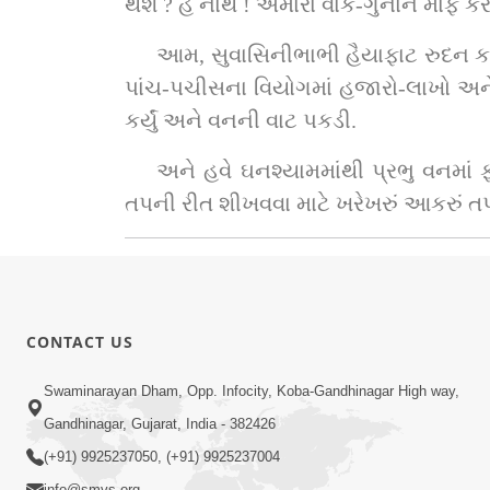
થશે ? હે નાથ ! અમારા વાંક-ગુનાને માફ કરો 
આમ, સુવાસિનીભાભી હૈયાફાટ રુદન કરી 
પાંચ-પચીસના વિયોગમાં હજારો-લાખો અને 
કર્યું અને વનની વાટ પકડી.
અને હવે ઘનશ્યામમાંથી પ્રભુ વનમાં 
તપની રીત શીખવવા માટે ખરેખરું આકરું તપ આ
CONTACT US
Swaminarayan Dham, Opp. Infocity, Koba-Gandhinagar High way,
Gandhinagar, Gujarat, India - 382426
(+91) 9925237050, (+91) 9925237004
info@smvs.org