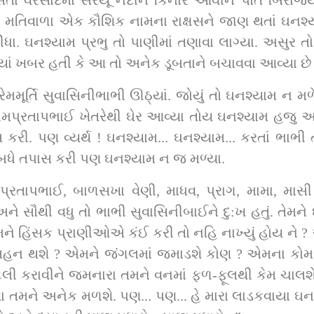
 વરસાદમાં સરયૂ નદીને કિનારે આવીને પોતે બિરાજ્યા. 
ી મતિવાળા એક કૌશિક નામના રાક્ષસને જાણ થતાં ઘનશ
દીધા. ઘનશ્યામ પ્રભુ તો પાણીમાં તણાવા લાગ્યા. અસુર 
 ખબર હતી કે આ તો અનેક ડૂબતાને બચાવવા આવ્યા છે તે 
મમૂર્તિ સુવાસિનીભાભી ઊઠ્યાં. જોયું તો ઘનશ્યામ ન મળે.
ામપ્રતાપભાઈ ખેતરેથી ઘેર આવ્યા તોય ઘનશ્યામ હજુ આવ્ય
રી. પણ વ્યર્થ ! ઘનશ્યામ... ઘનશ્યામ... કરતાં ભાભી તો
ં બધે તપાસ કરી પણ ઘનશ્યામ ન જ મળ્યા.
ામપ્રતાપભાઈ, બાળસખા વેણી, માધવ, પ્રાગ, મામા, મા
ને સૌથી વધુ તો ભાભી સુવાસિનીબાઈને દુ:ખ હતું. તેમને ઘન
ં એમને હિંસક પ્રાણીઓએ કંઈ કરી તો નહિ નાખ્યું હોય ને ?
મ સહન થશે ? એમને જંગલમાં જમાડશે કોણ ? એમના કોમળ ચ
લી કરાવીને જમનારા તમને વનમાં ફળ-ફૂલથી કેમ ચાલશે ? 
મને અનેક મળશે. પણ... પણ... હે મારા લાડકવાયા ઘન