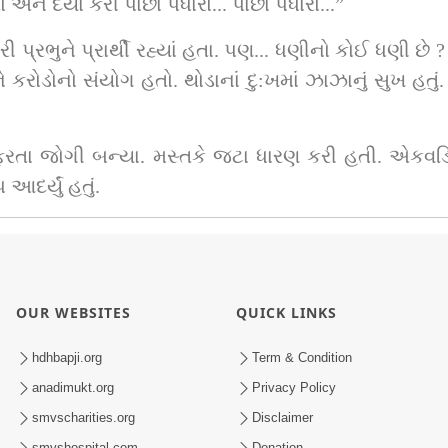
અને દયા કરી પાછા પધારો... પાછા પધારો...”         
પ્રભુને પ્રાર્થી રહ્યાં હતા. પણ... ધણીનો કોઈ ધણી છે
કરોડોનો સંયોગ હતો. થોડાનાં દુ:ખમાં ઝાઝાનું સુખ હતુ
ફરતા જોગી બન્યા. મસ્તકે જટા ધારણ કરી હતી. એકવડિય
દર્યું હતું.
OUR WEBSITES
QUICK LINKS
hdhbapji.org
Term & Condition
anadimukt.org
Privacy Policy
smvscharities.org
Disclaimer
smvshospital.com
Donation