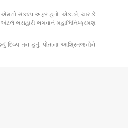
 ? એમનો સંકલ્પ અફર હતો. એક-બે, ચાર કે 
ં. એટલે ભયહારી ભગવાને મહાભિનિષ્ક્રમણ 
ું દિવ્ય તન હતું. પોતાના આશ્રિતજનોને 