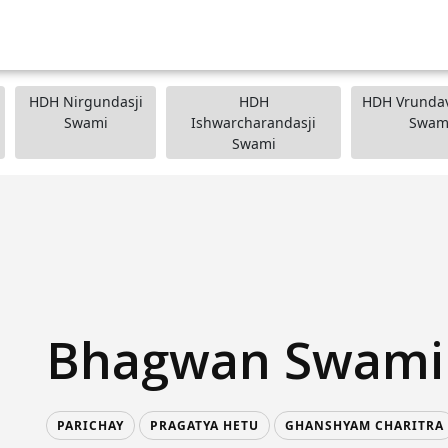
HDH Nirgundasji
HDH
HDH Vrundav
Swami
Ishwarcharandasji
Swam
Swami
Bhagwan Swami
PARICHAY
PRAGATYA HETU
GHANSHYAM CHARITRA