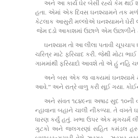
અને આ કાર્ય ઘેર બેસી રહ્યે કેમ થઈ 
હતા. એમાં એક દિવસ ઘનશ્યામને તક મળી પણ
કેટલાક આસુરી મલ્લોએ ઘનશ્યામને ઘેરી લ
 જેમ દડો આકાશમાં ઉછાળે એમ ઉછાળીને ફેંક
ઘનશ્યામ તો આ લીલા પતાવી ચૂપચાપ 
ચરિત્ર માટે ફરિયાદ કરી. જેથી મોટા ભાઈ 
ગામમાંથી ફરિયાદો આવશે તો એ હું નહિ ચલાવી
અને બસ એક જ વાક્યમાં ઘનશ્યામે મ
આવે.” અને રાત્રે વાળુ કરી સૂઈ ગયા. ક
અને સંવત ૧૮૪૯ના અષાઢ સુદ ૧૦ની વહે
ન્હાવાના બહાને ચાલી નીકળ્યા. તે વખતે
ધારણ કર્યું હતું. ખભા ઉપર એક મૃગચર્મ લી
ગુટકો અને જલગરણાં સહિત કમંડલ હસ્તમાં