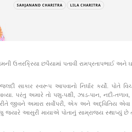
SAHJANAND CHARITRA
LILA CHARITRA
 તેમની ઉત્તરક્રિયા છપૈયામાં પતાવી રામપ્રતાપભાઈ અને
જલદી સાકાર સ્વરૂપ આપવાનો નિર્ધાર કર્યો. પોતે વિચ
ા. પરંતુ અમારે તો પશુ-પક્ષી, ઝાડ-પાન, નદી-તળાવ, 
 રીતે જીવને અમારા સર્વોપરી, એક અને અદ્વિતિય એવા અ
 જ્યારે આસુરી માયાએ પોતાનું સામ્રાજ્ય સ્થાપ્યું છે ત
   