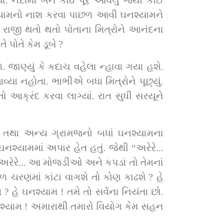
નદીમાં બંને કાંઠે પૂર આવેલું જેથી કોઈ 
્યામનો નાશ કરવા પાછળ આવી ઘનશ્યામને 
તો રાજી થતો થતો પોતાના મિત્રોને આનંદના 
પોતે કેમ ડૂબે ?
 જાણ્યું કે કદાચ વહેલા ન્હાવા ગયા હશે. 
ા નહોતા. ભાભીએ બધા મિત્રોને પૂછ્યું. 
 આક્રંદ કરવા લાગ્યાં. રાત સુધી સરયૂને 
સી તથા અન્ય ગ્રામજનો બધાં ઘનશ્યામના 
શ્યામમાં અપાર હેત હતું. જેથી “અરેરે... 
 અરેરે... આ મોજડીઓ અને કપડાં તો તેમનાં 
રણમાં કાંટા વાગશે તો કોણ કાઢશે ? હે 
હે ઘનશ્યામ ! તમે તો સર્વના નિયંતા છો. 
શ્યામ ! અમારાથી તમારો વિયોગ કેમ સહન 