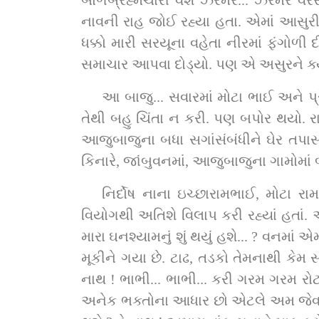
બાળબ્રહ્મચારી વેશે ઝરમર... ઝરમર વરસતા
નાવની રાહ જોઈ રહ્યા હતા. એમાં આસુર
ધક્કો મારી સરયૂના વહેતા નીરમાં ફંગોળી 
સમાચાર આપવા દોડ્યો. પણ એ અસુરને ક્યાં
આ બાજુ... સવારમાં મોટા ભાઈ અને પ્રે
તેથી બહુ ચિંતા ન કરી. પણ બપોર થયો. ર
આજુબાજુના બધા સગાંસંબંધીને ઘેર તપાસ ક
કિનારે, જાંબુવનમાં, આજુબાજુના ગામોમા
નિર્દોષ નાના ઇચ્છારામભાઈ, મોટા ર
વિયોગથી અતિશે વિલાપ કરી રહ્યાં હતાં. અ
મારા ઘનશ્યામનું શું થયું હશે... ? વનમા
મૂકીને ગયા છે. ટાઢ, તડકો તેમનાથી કે
નાથ ! ભાભી... ભાભી... કરી ગરમ ગરમ રોટ
અનેક ભક્તોના આધાર છો એટલે અમ જેવા ત