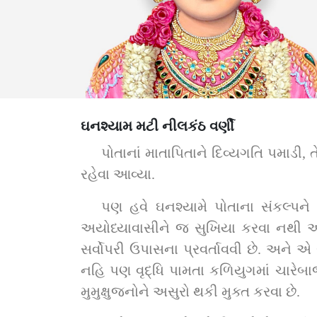
ઘનશ્યામ મટી નીલકંઠ વર્ણી
પોતાનાં માતાપિતાને દિવ્યગતિ પમાડી,
રહેવા આવ્યા.
પણ હવે ઘનશ્યામે પોતાના સંકલ્પને 
અયોધ્યાવાસીને જ સુખિયા કરવા નથી આવ્ય
સર્વોપરી ઉપાસના પ્રવર્તાવવી છે. અને એ
નહિ પણ વૃદ્ધિ પામતા કળિયુગમાં ચારેબાજુ
મુમુક્ષુજનોને અસુરો થકી મુક્ત કરવા છે.      