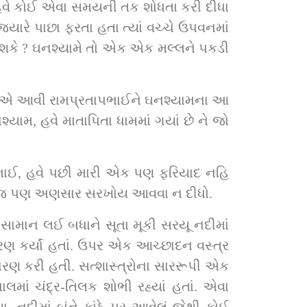
ને હવે કોઈ એવા સમયની તક શોધતા કરી દીધા 
ારે પાછા ફરતા હતા ત્યાં વચ્ચે ઉપવનમાં 
 શકે ? ઘનશ્યામે તો એક એક મલ્લને પકડી 
ીઓએ આવી રામપ્રતાપભાઈને ઘનશ્યામના આ 
યામ, હવે માતાપિતા ધામમાં ગયાં છે ને જો 
ભાઈ, હવે પછી મારી એક પણ ફરિયાદ નહિ 
ો સહેજ પણ અણસાર સરખોય આવવા ન દીધો.
સામાન લઈ બધાને સૂતા મૂકી સરયૂ નદીમાં 
ણ કર્યાં હતાં. ઉપર એક આચ્છાદન વસ્ત્ર 
 ધારણ કરી હતી. સત્શાસ્ત્રોના સારરૂપી એક 
માં ચંદ્ર-તિલક શોભી રહ્યાં હતાં. એવા 