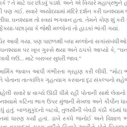
શકે ? તે માટે ઘર છોડવું પડશે. અને એ વિચારે મહાપ્રભુ
 ગઈ. સવારે અયોધ્યામાં મંદિરે દર્શન કરી ઘનશ્યામ જ્ય
ીધા. ઘનશ્યામ તો સ્વયં ભગવાન હતા. તેમને કોણ શું કરી
્યા-પછાડ્યા કે જેથી મલ્લોનાં તો હાડકાં ભાંગી ગયાં.
ઘેર આવી ગયા. પણ પાછળથી બધા મલ્લોનાં સગાંસંબંધ
ઘનશ્યામ પર ખૂબ ગુસ્સે થયા અને ઠપકો આપ્યો કે, “ઘનશ્
 લઉં... માટે બરાબર સુધરી જાવ.”            
ાર્મિક જવાબ આપી ગંભીરતા ગ્રહણ કરી લીધી. “મોટા 
ોઈને પોતાના તાત્કાલિક ગૃહત્યાગ કરવાના દૃઢ સંકલ્પન
લી સવારે ૪ વાગ્યે ઊઠી ધીમે રહી પોતાની સાથે લેવાનો 
 ઘનશ્યામે કટિના ભાગ ઉપર મુંજની મેખલા અને કૌપીન ધાર
ધું હતું. બાળમુકુંદનો બટવો, તુલસીની બેવડી કંઠી કંઠમાં
 ધારણ કર્યાં હતાં. ડાબે સ્કંધે જનોઈ અને વિશાળ ભાલ