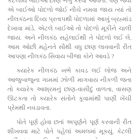
કેટલીય બાઈઓ છાણ ભેગું કરવા આવતી. પણ જેવી 
એ બાઈઓ પોદળો જોઈ નીચે નમવા જાય ત્યાં તો 
નીલકંઠના દિવ્ય પ્રતાપથી પોદળામાં આખું બ્રહ્માંડ 
દેખાવા માંડે. એટલે બાઈઓ તો પોદળો મૂકીને ચાલી 
જાય. અને નીલકંઠ સહેલાઈથી તે પોદળો લઈ લે. 
આમ ઓછી મહેનતે સૌથી વધુ છાણ લાવવાની રીત 
આપણા નીલકંઠ સિવાય બીજા કોને આવડે ?
ક્યારેક નીલકંઠ ખભે કાવડ લઈ લોજ અને 
આજુબાજુના ગામમાં ઝોળી માગવાય નીકળી જતા 
તો ક્યારેક આશ્રમનું છાણ-વાસીદું વાળતા, વાસણ 
ઊટકતા તો ક્યારેક સંતોને કૂવામાંથી પાણી ખેંચી 
પ્રેમથી નવડાવતા.         
પોતે પૂર્ણ હોવા છતાં અપૂર્ણને પૂર્ણ કરવાની રીત 
શીખવવા માટે પોતે પહેલાં અમલમાં મૂક્યું. કેટલી 