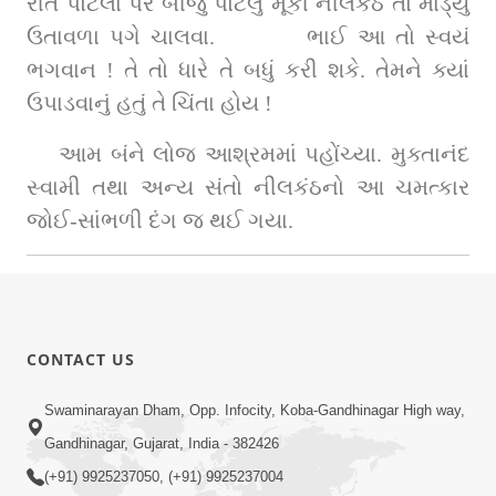
રીતે પોટલા પર બીજું પોટલું મૂકી નીલકંઠે તો માંડ્યું 
ઉતાવળા પગે ચાલવા.         ભાઈ આ તો સ્વયં 
ભગવાન ! તે તો ધારે તે બધું કરી શકે. તેમને ક્યાં 
ઉપાડવાનું હતું તે ચિંતા હોય !
આમ બંને લોજ આશ્રમમાં પહોંચ્યા. મુક્તાનંદ 
સ્વામી તથા અન્ય સંતો નીલકંઠનો આ ચમત્કાર 
જોઈ-સાંભળી દંગ જ થઈ ગયા.
CONTACT US
Swaminarayan Dham, Opp. Infocity, Koba-Gandhinagar High way,
Gandhinagar, Gujarat, India - 382426
(+91) 9925237050, (+91) 9925237004