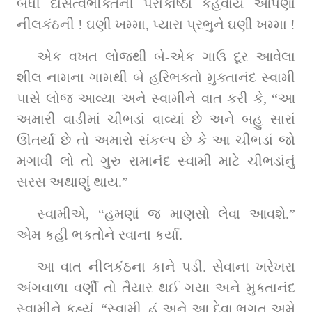
બધી દાસત્વભક્તિની પરાકાષ્ઠા કહેવાય આપણા 
નીલકંઠની ! ઘણી ખમ્મા, પ્યારા પ્રભુને ઘણી ખમ્મા !
એક વખત લોજથી બે-એક ગાઉ દૂર આવેલા 
શીલ નામના ગામથી બે હરિભક્તો મુક્તાનંદ સ્વામી 
પાસે લોજ આવ્યા અને સ્વામીને વાત કરી કે, “આ 
અમારી વાડીમાં ચીભડાં વાવ્યાં છે અને બહુ સારાં 
ઊતર્યાં છે તો અમારો સંકલ્પ છે કે આ ચીભડાં જો 
મગાવી લો તો ગુરુ રામાનંદ સ્વામી માટે ચીભડાંનું 
સરસ અથાણું થાય.”   
સ્વામીએ, “હમણાં જ માણસો લેવા આવશે.” 
એમ કહી ભક્તોને રવાના કર્યા.
આ વાત નીલકંઠના કાને પડી. સેવાના ખરેખરા 
અંગવાળા વર્ણી તો તૈયાર થઈ ગયા અને મુક્તાનંદ 
સ્વામીને કહ્યું, “સ્વામી, હું અને આ દેવા ભગત અમે 