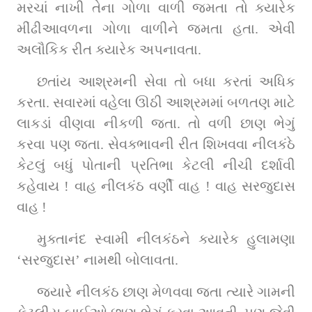
મરચાં નાખી તેના ગોળા વાળી જમતા તો ક્યારેક 
મીંઢીઆવળના ગોળા વાળીને જમતા હતા. એવી 
અલૌકિક રીત ક્યારેક અપનાવતા. 
છતાંય આશ્રમની સેવા તો બધા કરતાં અધિક 
કરતા. સવારમાં વહેલા ઊઠી આશ્રમમાં બળતણ માટે 
લાકડાં વીણવા નીકળી જતા. તો વળી છાણ ભેગું 
કરવા પણ જતા. સેવક્ભાવની રીત શિખવવા નીલકંઠે 
કેટલું બધું પોતાની પ્રતિભા કેટલી નીચી દર્શાવી 
કહેવાય ! વાહ નીલકંઠ વર્ણી વાહ ! વાહ સરજુદાસ 
વાહ !
મુક્તાનંદ સ્વામી નીલકંઠને ક્યારેક હુલામણા 
‘સરજુદાસ’ નામથી બોલાવતા.            
જ્યારે નીલકંઠ છાણ મેળવવા જતા ત્યારે ગામની 