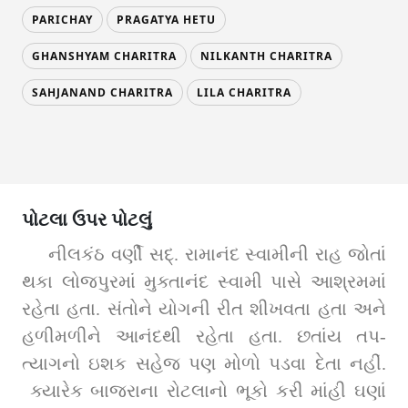
PARICHAY
PRAGATYA HETU
GHANSHYAM CHARITRA
NILKANTH CHARITRA
SAHJANAND CHARITRA
LILA CHARITRA
પોટલા ઉપર પોટલું
નીલકંઠ વર્ણી સદ્. રામાનંદ સ્વામીની રાહ જોતાં 
થકા લોજપુરમાં મુક્તાનંદ સ્વામી પાસે આશ્રમમાં 
રહેતા હતા. સંતોને યોગની રીત શીખવતા હતા અને 
હળીમળીને આનંદથી રહેતા હતા. છતાંય તપ-
ત્યાગનો ઇશક સહેજ પણ મોળો પડવા દેતા નહીં. 
 ક્યારેક બાજરાના રોટલાનો ભૂકો કરી માંહી ઘણાં 