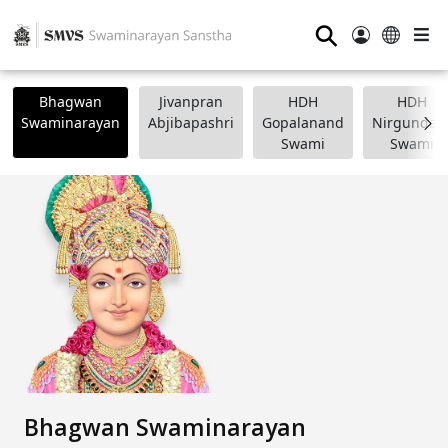
⚲
Bhagwan
Jivanpran
HDH
HDH
Swaminarayan
Abjibapashri
Gopalanand
Nirgundasj
Swami
Swami
Bhagwan Swaminarayan