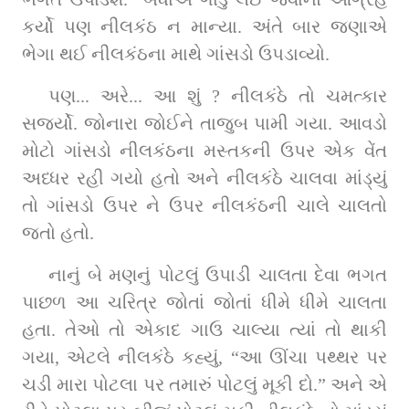
કર્યો પણ નીલકંઠ ન માન્યા. અંતે બાર જણાએ 
ભેગા થઈ નીલકંઠના માથે ગાંસડો ઉપડાવ્યો.         
પણ... અરે... આ શું ? નીલકંઠે તો ચમત્કાર 
સર્જ્યો. જોનારા જોઈને તાજુબ પામી ગયા. આવડો 
મોટો ગાંસડો નીલકંઠના મસ્તકની ઉપર એક વેંત 
અધ્ધર રહી ગયો હતો અને નીલકંઠે ચાલવા માંડ્યું 
તો ગાંસડો ઉપર ને ઉપર નીલકંઠની ચાલે ચાલતો 
જતો હતો.
નાનું બે મણનું પોટલું ઉપાડી ચાલતા દેવા ભગત 
પાછળ આ ચરિત્ર જોતાં જોતાં ધીમે ધીમે ચાલતા 
હતા. તેઓ તો એકાદ ગાઉ ચાલ્યા ત્યાં તો થાકી 
ગયા, એટલે નીલકંઠે કહ્યું, “આ ઊંચા પથ્થર પર 
ચડી મારા પોટલા પર તમારું પોટલું મૂકી દો.” અને એ 