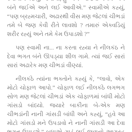
બંને જઈએ અને લઈ આવીએ.” સ્વામીએ કહ્યું, 
“પણ બ્રહ્મચારી, અઢારથી વીસ મણ જેટલાં ચીભડાં 
તમે બે જણ કેવી રીતે લાવશો ? તમારું એક્વડિયું 
શરીર રહ્યું અને તમે કેમ ઉપાડશો ?”
પણ સ્વામી ના... ના કરતા રહ્યા ને નીલકંઠ ને 
દેવા ભગત બંને ઊપડ્યા શીલ ગામે. ત્યાં જઈ સારાં 
સારાં અઢારેક મણ ચીભડાં વીણ્યાં.
નીલકંઠે ત્યાંના ભક્તોને કહ્યું કે, “લાવો, એક 
મોટો ચોફાળ આપો.” ચોફાળ લઈ નીલકંઠે લગભગ 
સોળ મણ જેટલાં ચીભડાં એક ચોફાળમાં બાંધી મોટો 
ગાંસડો બાંધ્યો. જ્યારે બાકીના બે-એક મણ 
ચીભડાંની નાની ગાંસડી બાંધી અને કહ્યું, “હવે આ 
મોટો ગાંસડો મને ઉપડાવો ને નાની ગાંસડી આ દેવા 
ભગત ઉપાડશે.” બધાએ ગાડું લઈ જવાનો આગ્રહ 