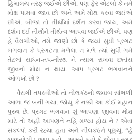
હિમાલય તરફ જઈએ છીએ. પણ ફેર એટલો કે તમે 
મોક્ષ પામવા જાવ છો અને અમે મોક્ષ કરવા જઈએ 
છીએ. બીજા તો તીર્થોમાં દર્શન કરવા જાય, અમે 
દર્શન દઈ તીર્થોને તીર્થત્વ આપવા જઈએ છીએ. પણ 
હે વૈરાગીઓ, તમે જાણો છો કે જ્યાં સુધી પ્રગટ 
ભગવાન કે પ્રગટના મળેલા ન મળે ત્યાં સુધી ગમે 
તેટલાં સાધન-તપ-તીરથ ને ત્યાગ રાખવા છતાંય 
જીવનો મોક્ષ ન થાય. આપ પ્રગટ ભગવાનને 
ઓળખો છો ?
વૈરાગી તપસ્વીઓ તો નીલકંઠનો જવાબ સાંભળી 
આભા જ બની ગયા. જોયું કે નક્કી આ કોઈ મહાન 
પુરુષ છે. પ્રગટ ભગવાન શું આપણા જીવના મોક્ષ 
માટે તો અહીં આપણને નહિ મળ્યા હોય ને ? એવા 
સંકલ્પો કરી રહ્યા હતા અને નીલકંઠને પૂછ્યું, “હે 
બાળયોગી ! આપ કહો... અમને કહો કે એવા પ્રગટ 