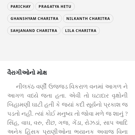
PARICHAY
PRAGATYA HETU
GHANSHYAM CHARITRA
NILKANTH CHARITRA
SAHJANAND CHARITRA
LILA CHARITRA
વૈરાગીઓનો મોક્ષ
નીલકંઠ વર્ણી ઉજ્જડ વિકરાળ વનમાં આગળ ને 
આગળ વધ્યે જતા હતા. એવી તો ઘટાદાર વૃક્ષોની 
બિહામણી ઘાટી હતી કે જ્યાં કદી સૂર્યનો પ્રકાશ જ 
પડતો નહીં. ત્યાં કોઈ મનુષ્ય તો જોવા મળે જ શાનું ? 
સિંહ, વાઘ, વરુ, રીંછ, ગજ, ગેંડા, રોઝડાં, સાપ આદિ 
અનેક હિંસક પ્રાણીઓના ભયાનક અવાજ વિના 