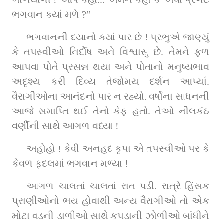
ભગવાન ક્યાં મળે ?”         
ભગવાનની દયાનો ક્યાં પાર છે ! પ્રભુએ જાણ્યું 
કે તપસ્વીઓ નિર્દોષ અને વિશ્વાસુ છે. તેમને ફળ 
આપવા પોતે પ્રસન્ન થયા અને પોતાનો મનુષ્યભાવ 
અદૃશ્ય કરી દિવ્ય તેજોમય દર્શન આપ્યાં. 
વૈરાગીઓના આનંદનો પાર ન રહ્યો. વર્ષોના સાધનની 
આજે સમાપ્તિ થઈ તેનો કેફ હતો. તેઓ નીલકંઠ 
વર્ણીની સાથે આગળ વધ્યા !
અહોહો ! કેવી અનહદ કૃપા એ તપસ્વીઓ પર કે 
કેવળ ફદલમાં ભગવાન મળ્યા !         
આગળ ચાલતાં ચાલતાં રાત પડી. રાત્રે હિંસક 
પ્રાણીઓનો ભય હોવાથી અન્ય વૈરાગીઓ તો એક 
મોટા વડની ડાળીઓ સાથે કપડાની ઝોળીઓ બાંધીને 