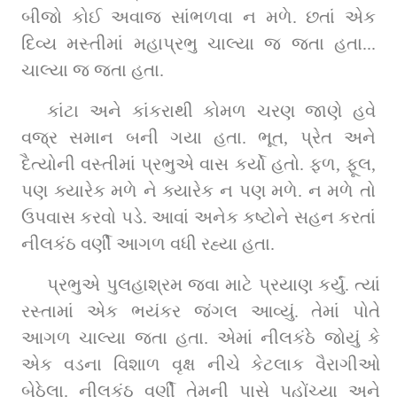
બીજો કોઈ અવાજ સાંભળવા ન મળે. છતાં એક 
દિવ્ય મસ્તીમાં મહાપ્રભુ ચાલ્યા જ જતા હતા... 
ચાલ્યા જ જતા હતા.         
કાંટા અને કાંકરાથી કોમળ ચરણ જાણે હવે 
વજ્ર સમાન બની ગયા હતા. ભૂત, પ્રેત અને 
દૈત્યોની વસ્તીમાં પ્રભુએ વાસ કર્યો હતો. ફળ, ફૂલ, 
પણ ક્યારેક મળે ને ક્યારેક ન પણ મળે. ન મળે તો 
ઉપવાસ કરવો પડે. આવાં અનેક કષ્ટોને સહન કરતાં 
નીલકંઠ વર્ણી આગળ વધી રહ્યા હતા.
પ્રભુએ પુલહાશ્રમ જવા માટે પ્રયાણ કર્યું. ત્યાં 
રસ્તામાં એક ભયંકર જંગલ આવ્યું. તેમાં પોતે 
આગળ ચાલ્યા જતા હતા. એમાં નીલકંઠે જોયું કે 
એક વડના વિશાળ વૃક્ષ નીચે કેટલાક વૈરાગીઓ 
બેઠેલા. નીલકંઠ વર્ણી તેમની પાસે પહોંચ્યા અને 