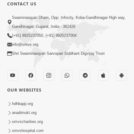
CONTACT US
Swaminarayan Dham, Opp. Infocity, Koba-Gandhinagar High way,
Gandhinagar, Gujarat, India - 382426
(+91) 9925237050, (+91) 9925237004
info@smvs.org
Shri Swaminarayan Sarvopari Siddhant Digvijay Trust
OUR WEBSITES
hdhbapji.org
anadimukt.org
smvscharities.org
smvshospital.com