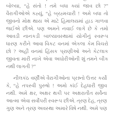
બોલ્યા, “હે સંતો ! તમે બધા ક્યાં જાવ છો ?” 
વૈરાગીઓએ કહ્યું, “હે બ્રહ્મચારી ! અમે બધા તો 
જીવનો મોક્ષ થાય એ માટે હિમાલયમાં હાડ ગાળવા 
જઈએ છીએ. પણ અમને નવાઈ લાગે છે કે તમો 
આવડી નાનકડી બાલ્યાવસ્થામાં યોગીનું સ્વરૂપ 
ધારણ કરીને આવા વિકટ વનમાં એકલા કેમ વિચરો 
છો ? અહીં વનમાં હિંસક પ્રાણીઓ અને કેટલાક 
જીવતા મારી નાખે એવા અઘોરીઓની શું તમને બીક 
નથી લાગતી ?”         
નીલકંઠ વર્ણીએ વૈરાગીઓના પ્રશ્નનો ઉત્તર કર્યો 
કે, “હે તપસ્વી પુરુષો ! અમો કાંઈ દેહધારી જીવ 
નથી. અમે ક્ષર, અક્ષર થકી પર અક્ષરાતીત સર્વેના 
આત્મા એવા સર્વોપરી સ્વરૂપ છીએ. ત્રણ દેહ, ત્રણ 
ગુણ અને ત્રણ અવસ્થા અમારે વિષે નથી. અમે પણ 