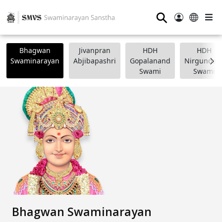
⚲
Bhagwan
Jivanpran
HDH
HDH
Swaminarayan
Abjibapashri
Gopalanand
Nirgundasj
Swami
Swami
Bhagwan Swaminarayan