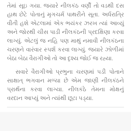
તેમાં સૂઇ ગયા. જ્યારે નીલકંઠ વર્ણી તો વડથી દસ 
હાથ છેટે પોતાનું મૃગચર્મ પાથરીને સૂતા. અર્ધરાત્રિ 
વીતી હશે એટલામાં એક ભયંકર ઝરખ ત્યાં આવ્યું 
અને જોરથી ચીસ પાડી નીલકંઠની પ્રદક્ષિણા કરવા 
લાગ્યું. એટલું જ નહિ પણ માથું નમાવી નીલકંઠના 
ચરણને વારંવાર સ્પર્શ કરવા લાગ્યું. જ્યારે ઝોળીમાં 
બેઠા બેઠા વૈરાગીઓ તો આ દૃશ્ય જોઈ જ રહ્યા.
સવારે વૈરાગીઓ પ્રભુના ચરણમાં પડી પોતાને 
સાક્ષાત્ ભગવાન મળ્યા છે એમ જાણી નીલકંઠને 
પ્રાર્થના કરવા લાગ્યા. નીલકંઠે તેમના મોક્ષનું 
વરદાન આપ્યું અને ત્યાંથી છૂટા પડ્યા.