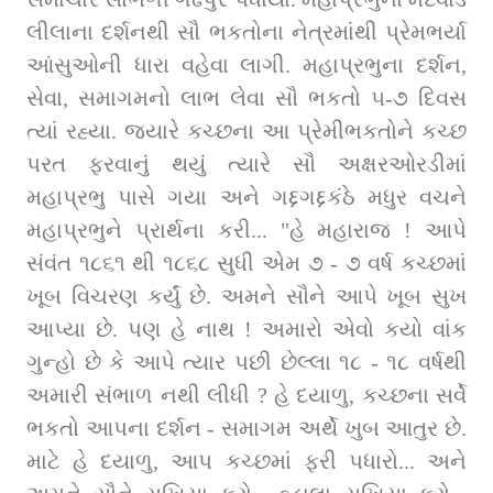
લીલાના દર્શનથી સૌ ભકતોના નેત્રમાંથી પ્રેમભર્યા 
આંસુઓની ધારા વહેવા લાગી. મહાપ્રભુના દર્શન, 
સેવા, સમાગમનો લાભ લેવા સૌ ભકતો ૫-૭ દિવસ 
ત્યાં રહ્યા. જયારે કચ્છના આ પ્રેમીભકતોને કચ્છ 
પરત ફરવાનું થયું ત્યારે સૌ અક્ષરઓરડીમાં 
મહાપ્રભુ પાસે ગયા અને ગદ્દગદ્દકંઠે મધુર વચને 
મહાપ્રભુને પ્રાર્થના કરી... "હે મહારાજ ! આપે 
સંવંત ૧૮૬૧ થી ૧૮૬૮ સુધી એમ ૭ - ૭ વર્ષ કચ્છમાં 
ખૂબ વિચરણ કર્યું છે. અમને સૌને આપે ખૂબ સુખ 
આપ્યા છે. પણ હે નાથ ! અમારો એવો કયો વાંક 
ગુન્હો છે કે આપે ત્યાર પછી છેલ્લા ૧૮ - ૧૮ વર્ષથી 
અમારી સંભાળ નથી લીધી ? હે દયાળુ, કચ્છના સર્વે 
ભકતો આપના દર્શન - સમાગમ અર્થે ખુબ આતુર છે. 
માટે હે દયાળુ, આપ કચ્છમાં ફરી પધારો... અને 