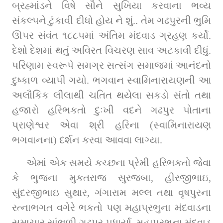
બ્રહ્માંડને વિષે સૌને સુખિયા કરવાના ભવ્ય 
સંકલ્પને ટુંકાવી દીધો હોય ને શું.. તેમ ગઢપુરની ભુમિ 
ઊપર સંવંત ૧૮૮૫માં અંતિમ મંદવાડ ગ્રહણ કર્યો. 
દેશો દેશમાં થતું અવિરત વિચરણ સાવ અટકાવી દીધું. 
પરિણામ સ્વરૂપે સમગ્ર સત્સંગ સમાજમાં આનંદનો 
દુષ્કાળ વ્યાપી ગયો. ભગવાન સ્વામિનારાયણની આ 
અલૌકિક લીલાથી ચતિત થયેલા સકડો સંતો તથા 
હજારો હરિભકતો દુઃખી વદને ગઢપુર પોતાના 
પ્રાણેશ્વર એવા શ્રી હરિના (સ્વામિનારાયણ 
ભગવાનના) દર્શન કરવા આવવા લાગ્યા.
એમાં એક સમયે કચ્છના પ્રેમી હરિભકતો જેવા 
કે ભુજના મુકતરાજ સુરજબા, હીરજીભાઇ, 
સુંદરજીભાઇ સુથાર, ગંગારામ મલ્લ તથા વૃષપુરના 
રત્નાભગત વગેરે ભકતો પણ મહાપ્રભુના મંદવાડના 
સમાચાર સાંભળી ગઢપુર પધાર્યા. મહાપ્રભુના મંદવાડ 