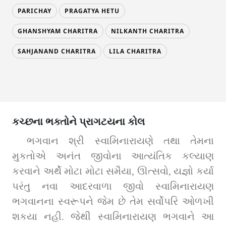
PARICHAY
PRAGATYA HETU
GHANSHYAM CHARITRA
NILKANTH CHARITRA
SAHJANAND CHARITRA
LILA CHARITRA
કચ્છના ભક્તોને પ્રાગટયના કોલ
ભગવાન શ્રી સ્વામિનારાયણે તથા તેમના 
મુકતોએ અનંત જીવોના આત્યંતિક કલ્યાણ 
કરવાને અર્થે મોટા મોટા સમૈયા, ઊત્સવો, યજ્ઞો કર્યા 
પરંતુ નવા આદરવાળા જીવો સ્વામિનારાયણ 
ભગવાનના સ્વરૂપને જેમ છે તેમ સર્વોપરિ ઓળખી 
શકયા નહી. જેથી સ્વામિનારાયણ ભગવાને આ 