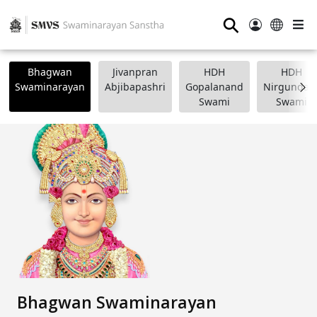
⚲
Bhagwan
Jivanpran
HDH
HDH
Swaminarayan
Abjibapashri
Gopalanand
Nirgundasj
Swami
Swami
Bhagwan Swaminarayan