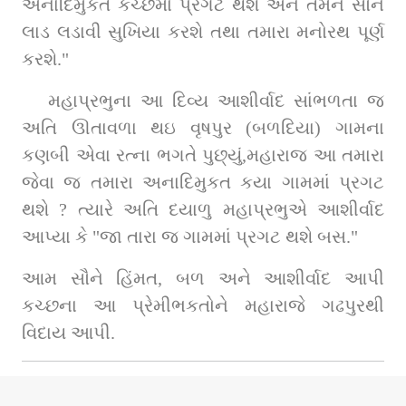
અનાદિમુકત કચ્છમાં પ્રગટ થશે અને તમને સૌને 
લાડ લડાવી સુખિયા કરશે તથા તમારા મનોરથ પૂર્ણ 
કરશે."
મહાપ્રભુના આ દિવ્ય આશીર્વાદ સાંભળતા જ 
અતિ ઊતાવળા થઇ વૃષપુર (બળદિયા) ગામના 
કણબી એવા રત્ના ભગતે પુછ્યું,મહારાજ આ તમારા 
જેવા જ તમારા અનાદિમુકત કયા ગામમાં પ્રગટ 
થશે ? ત્યારે અતિ દયાળુ મહાપ્રભુએ આશીર્વાદ 
આપ્યા કે "જા તારા જ ગામમાં પ્રગટ થશે બસ."
આમ સૌને હિંમત, બળ અને આશીર્વાદ આપી 
કચ્છના આ પ્રેમીભકતોને મહારાજે ગઢપુરથી 
વિદાય આપી.