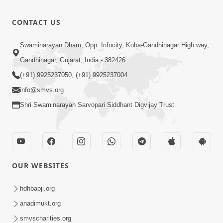
CONTACT US
Swaminarayan Dham, Opp. Infocity, Koba-Gandhinagar High way,
Gandhinagar, Gujarat, India - 382426
(+91) 9925237050, (+91) 9925237004
info@smvs.org
Shri Swaminarayan Sarvopari Siddhant Digvijay Trust
OUR WEBSITES
hdhbapji.org
anadimukt.org
smvscharities.org