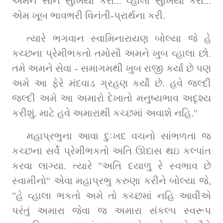
અમને સૌને સુખિયા કરો... વ્હાલા સુખિયા કરો... 
એમ ખૂબ ભાવભરી વિનંતી-પ્રાર્થના કરી.
ત્યારે ભગવાન સ્વામિનારાયણ બોલ્યા જે હે 
કચ્છના પ્રેમીભકતો તમોસૌ અમને ખુબ વ્હાલા છો. 
તમે અમને સેવા - સમાગમથી ખુબ રાજી કર્યા છે પણ 
અમે આ ફેરે મંદવાડ ગ્રહણ કર્યો છે. હવે જલ્દી 
જલ્દી અમે આ અમારો દેખાતો મનુષ્યભાવ અદૃશ્ય 
કરીશું. માટે હવે અમારાથી કચ્છમાં અવાશે નહિ."
મહાપ્રભુના આવા દુઃખદ વચનો સાંભળતા જ 
કચ્છના સર્વે પ્રેમીભકતો અતિ ઊદાસ થઇ કલ્પાંત 
કરવા લાગ્યા. ત્યારે "અતિ દયાળુ રે સ્વભાવ છે 
સ્વામીનો" એવા મહાપ્રભુ કરુણા કરીને બોલ્યા જે, 
"હે વ્હાલા ભકતો અમે તો કચ્છમાં નહિ આવીએ 
પરંતું અમારા જેવા જ અમારા સંકલ્પ સ્વરૂપ 