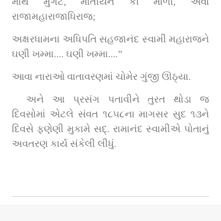
માથે મુગટ, મોતીયન કી માળા, એવા 
રાજામહારાજાધિરાજ;
અક્ષરધામના અધિપતિ સહજાનંદ સ્વામી મહારાજને 
ઘણી ખમ્મા.... ઘણી ખમ્મા....”
આવા નારાઓ વાતાવરણમાં ચોમેર ગુંજી ઊઠ્યા. 
અને આ પ્રસંગ પતાવીને તુરત થોડા જ 
દિવસોમાં એટલે સંવત ૧૮૫૮ના માગસર સુદ ૧૩ને 
દિવસે ફણેણી મુકામે સદ્. રામાનંદ સ્વામીએ પોતાનું 
અવતરણ કાર્ય સંકેલી લીધું.