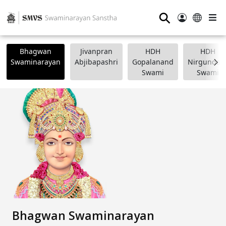
⚲
Bhagwan
Jivanpran
HDH
HDH
Swaminarayan
Abjibapashri
Gopalanand
Nirgundasj
Swami
Swami
Bhagwan Swaminarayan