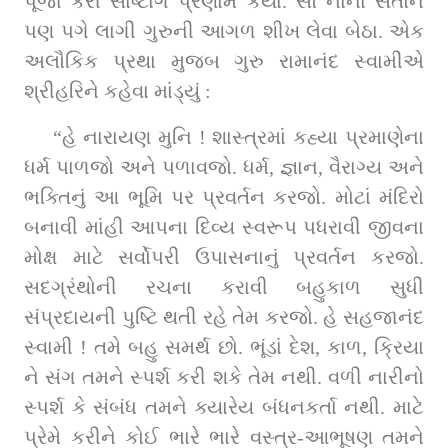
પૂજા કરી સાષ્ટાંગ પ્રણામ કર્યા. સૌ નાના સંતોને 
પણ પગે લાગી ગુરુની આગળ શીખ લેવા બેઠા. એક 
અલૌકિક પ્રથા મુજબ ગુરુ રામાનંદ સ્વામીએ 
શ્રીહરિને કહેવા માંડ્યું : 
“હે નારાયણ મુનિ ! શાસ્ત્રમાં કહ્યા પ્રમાણેના 
ધર્મ પાળજો અને પળાવજો. ધર્મ, જ્ઞાન, વૈરાગ્ય અને 
ભક્તિનું આ ભૂમિ પર પ્રવર્તન કરજો. મોટાં મંદિરો 
બનાવી માંહી આપના દિવ્ય સ્વરૂપ પધરાવી જીવના 
મોક્ષ માટે સર્વોપરી ઉપાસનાનું પ્રવર્તન કરજો. 
સદગ્રંથોની રચના કરાવી બહુકાળ સુધી 
સંપ્રદાયની પુષ્ટિ થતી રહે તેમ કરજો. હે સહજાનંદ 
સ્વામી ! તમે બહુ સમર્થ છો. ભૂંડાં દેશ, કાળ, ક્રિયા 
ને સંગ તમને સ્પર્શ કરી શકે તેમ નથી. વળી નારીનો 
સ્પર્શ કે સંબંધ તમને ક્યારેય બંધનકર્તા નથી. માટે 
પ્રેમે કરીને કોઈ ભારે ભારે વસ્ત્ર-આભૂષણ તમને 