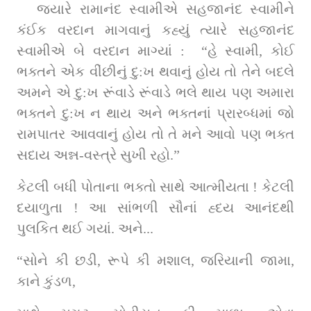
જ્યારે રામાનંદ સ્વામીએ સહજાનંદ સ્વામીને 
કંઈક વરદાન માગવાનું કહ્યું ત્યારે સહજાનંદ 
સ્વામીએ બે વરદાન માગ્યાં :  “હે સ્વામી, કોઈ 
ભક્તને એક વીંછીનું દુ:ખ થવાનું હોય તો તેને બદલે 
અમને એ દુ:ખ રૂંવાડે રૂંવાડે ભલે થાય પણ અમારા 
ભક્તને દુ:ખ ન થાય અને ભક્તનાં પ્રારબ્ધમાં જો 
રામપાતર આવવાનું હોય તો તે મને આવો પણ ભક્ત 
સદાય અન્ન-વસ્ત્રે સુખી રહો.” 
કેટલી બધી પોતાના ભક્તો સાથે આત્મીયતા ! કેટલી 
દયાળુતા ! આ સાંભળી સૌનાં હ્દય આનંદથી 
પુલકિત થઈ ગયાં. અને...
“સોને કી છડી, રૂપે કી મશાલ, જરિયાની જામા, 
કાને કુંડળ,