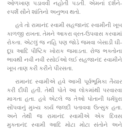
ઓળખાણ પડાવવી નહોતી પડતી. એમનાં દર્શને-
સ્પર્શે સૌને શાંતિનો અનુભવ થતો. 
હવે તો રામાનંદ સ્વામી સહજાનંદ સ્વામીની ખૂબ 
કાળજી રાખતા. તેમને આકરા વ્રત-ઉપવાસ કરવામાં 
રોકતા. એટલું જ નહિ પણ જોડે જમવા બેસાડી ઘી-
દૂધ આદિ પૌષ્ટિક ખોરાક જમાડતા. રોજ ભક્તોના 
ભાવથી નવી નવી રસોઈઓ લઈ સહજાનંદ સ્વામીને 
ખૂબ તાણ કરી કરીને પીરસતા.   
રામાનંદ સ્વામીએ હવે આખી પૂર્વભૂમિકા તૈયાર 
કરી દીધી હતી. તેથી પોતે આ લોકમાંથી પરવારવા 
માગતા હતા. હવે એટલે જ તેઓ પોતાની ધર્મધુરા 
સોંપવાનું મુખ્ય કાર્ય જલદી પતાવવા ઉત્સુક હતા. 
અને તેથી જ રામાનંદ સ્વામીએ એક દિવસ 
મુક્તાનંદ સ્વામી આદિ મોટા મોટા સંતોને અને 