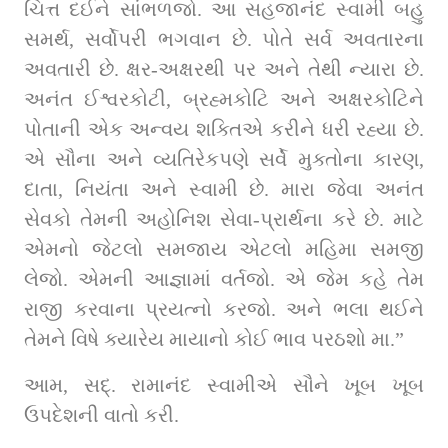
ચિત્ત દઈને સાંભળજો. આ સહજાનંદ સ્વામી બહુ 
સમર્થ, સર્વોપરી ભગવાન છે. પોતે સર્વ અવતારના 
અવતારી છે. ક્ષર-અક્ષરથી પર અને તેથી ન્યારા છે. 
અનંત ઈશ્વરકોટી, બ્રહ્મકોટિ અને અક્ષરકોટિને 
પોતાની એક અન્વય શક્તિએ કરીને ધરી રહ્યા છે. 
એ સૌના અને વ્યતિરેકપણે સર્વે મુક્તોના કારણ, 
દાતા, નિયંતા અને સ્વામી છે. મારા જેવા અનંત 
સેવકો તેમની અહોનિશ સેવા-પ્રાર્થના કરે છે. માટે 
એમનો જેટલો સમજાય એટલો મહિમા સમજી 
લેજો. એમની આજ્ઞામાં વર્તજો. એ જેમ કહે તેમ 
રાજી કરવાના પ્રયત્નો કરજો. અને ભલા થઈને 
તેમને વિષે ક્યારેય માયાનો કોઈ ભાવ પરઠશો મા.” 
આમ, સદ્. રામાનંદ સ્વામીએ સૌને ખૂબ ખૂબ 
ઉપદેશની વાતો કરી. 