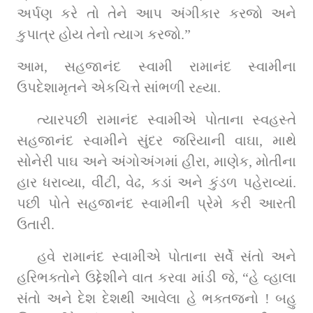
અર્પણ કરે તો તેને આપ અંગીકાર કરજો અને 
કુપાત્ર હોય તેનો ત્યાગ કરજો.” 
આમ, સહજાનંદ સ્વામી રામાનંદ સ્વામીના 
ઉપદેશામૃતને એકચિત્તે સાંભળી રહ્યા. 
ત્યારપછી રામાનંદ સ્વામીએ પોતાના સ્વહસ્તે 
સહજાનંદ સ્વામીને સુંદર જરિયાની વાઘા, માથે 
સોનેરી પાઘ અને અંગોઅંગમાં હીરા, માણેક, મોતીના 
હાર ધરાવ્યા, વીંટી, વેઢ, કડાં અને કુંડળ પહેરાવ્યાં. 
પછી પોતે સહજાનંદ સ્વામીની પ્રેમે કરી આરતી 
ઉતારી. 
હવે રામાનંદ સ્વામીએ પોતાના સર્વે સંતો અને 
હરિભક્તોને ઉદ્દેશીને વાત કરવા માંડી જે, “હે વ્હાલા 
સંતો અને દેશ દેશથી આવેલા હે ભક્તજનો ! બહુ 