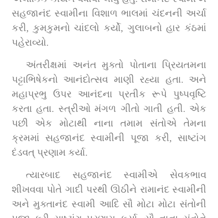
સહજાનંદ સ્વામીના વિશાળ ભાલમાં ચંદનની અર્ચા 
કરી, કુમકુમનો ચાંદલો કર્યો, ગુલાબનો હાર કંઠમાં 
પહેરાવ્યો. 
અંતરીક્ષમાં અનંત મુક્તો પોતાના પ્રિયતમના 
પટ્ટાભિષેકનો આનંદોત્સવ માણી રહ્યા હતા. અને 
મહાપ્રભુ ઉપર આનંદના પ્રતીક રૂપે પુષ્પવૃષ્ટિ 
કરતા હતા. સ્ત્રીઓ મંગળ ગીતો ગાતી હતી. એક 
પછી એક મોટાથી નાના તમામ સંતોએ તેમના 
ક્રમમાં સહજાનંદ સ્વામીની પૂજા કરી, સાષ્ટાંગ 
દંડવત્ પ્રણામ કર્યા. 
ત્યારબાદ સહજાનંદ સ્વામીએ સેવકભાવ 
શીખવવા પોતે ગાદી પરથી ઊઠીને રામાનંદ સ્વામીની 
અને મુક્તાનંદ સ્વામી આદિ સૌ મોટા મોટા સંતોની 