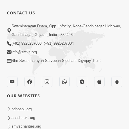
CONTACT US
Swaminarayan Dham, Opp. Infocity, Koba-Gandhinagar High way,
Gandhinagar, Gujarat, India - 382426
(+91) 9925237050, (+91) 9925237004
info@smvs.org
Shri Swaminarayan Sarvopari Siddhant Digvijay Trust
OUR WEBSITES
hdhbapji.org
anadimukt.org
smvscharities.org