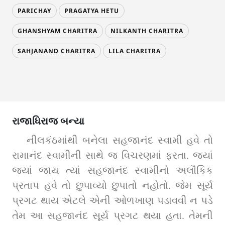
PARICHAY
PRAGATYA HETU
GHANSHYAM CHARITRA
NILKANTH CHARITRA
SAHJANAND CHARITRA
LILA CHARITRA
રાજાધિરાજ બન્યા
નીલકંઠમાંથી બનેલા સહજાનંદ સ્વામી હવે તો 
રામાનંદ સ્વામીની સાથે જ વિચરણમાં ફરતા. જ્યાં 
જ્યાં જાય ત્યાં સહજાનંદ સ્વામીનો અલૌકિક 
પ્રતાપ હવે તો છુપાવ્યો છુપાતો નહોતો. જેમ સૂર્ય 
પ્રગટ થાય એટલે એની ઓળખાણ પડાવવી ન પડે 
તેમ આ સહજાનંદ સૂર્ય પ્રગટ થયા હતા. તેમની 