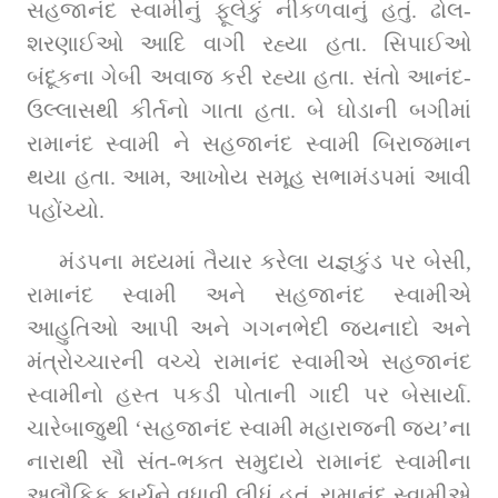
સહજાનંદ સ્વામીનું ફૂલેકું નીકળવાનું હતું. ઢોલ-
શરણાઈઓ આદિ વાગી રહ્યા હતા. સિપાઈઓ 
બંદૂકના ગેબી અવાજ કરી રહ્યા હતા. સંતો આનંદ-
ઉલ્લાસથી કીર્તનો ગાતા હતા. બે ઘોડાની બગીમાં 
રામાનંદ સ્વામી ને સહજાનંદ સ્વામી બિરાજમાન 
થયા હતા. આમ, આખોય સમૂહ સભામંડપમાં આવી 
પહોંચ્યો. 
મંડપના મધ્યમાં તૈયાર કરેલા યજ્ઞકુંડ પર બેસી, 
રામાનંદ સ્વામી અને સહજાનંદ સ્વામીએ 
આહુતિઓ આપી અને ગગનભેદી જયનાદો અને 
મંત્રોચ્ચારની વચ્ચે રામાનંદ સ્વામીએ સહજાનંદ 
સ્વામીનો હસ્ત પકડી પોતાની ગાદી પર બેસાર્યા. 
ચારેબાજુથી ‘સહજાનંદ સ્વામી મહારાજની જય’ના 
નારાથી સૌ સંત-ભક્ત સમુદાયે રામાનંદ સ્વામીના 
અલૌકિક કાર્યને વધાવી લીધું હતું. રામાનંદ સ્વામીએ 