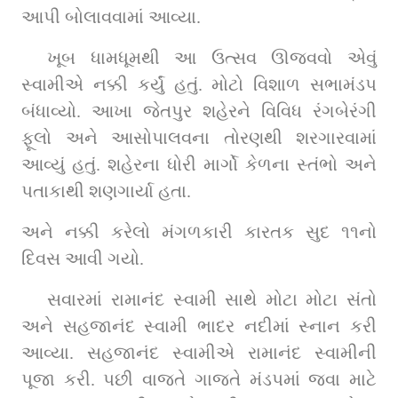
આપી બોલાવવામાં આવ્યા. 
ખૂબ ધામધૂમથી આ ઉત્સવ ઊજવવો એવું 
સ્વામીએ નક્કી કર્યું હતું. મોટો વિશાળ સભામંડપ 
બંધાવ્યો. આખા જેતપુર શહેરને વિવિધ રંગબેરંગી 
ફૂલો અને આસોપાલવના તોરણથી શરગારવામાં 
આવ્યું હતું. શહેરના ધોરી માર્ગો કેળના સ્તંભો અને 
પતાકાથી શણગાર્યા હતા. 
અને નક્કી કરેલો મંગળકારી કારતક સુદ ૧૧નો 
દિવસ આવી ગયો.
સવારમાં રામાનંદ સ્વામી સાથે મોટા મોટા સંતો 
અને સહજાનંદ સ્વામી ભાદર નદીમાં સ્નાન કરી 
આવ્યા. સહજાનંદ સ્વામીએ રામાનંદ સ્વામીની 
પૂજા કરી. પછી વાજતે ગાજતે મંડપમાં જવા માટે 