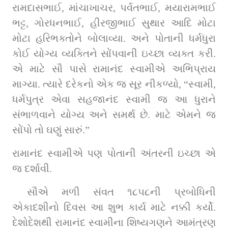
રામદાસભાઈ, માંચાખાચર, પર્વતભાઈ, મયારામભાઈ 
ભટ્ટ, ગોરધનભાઈ, હીરજીભાઈ સુથાર આદિ મોટા 
મોટા હરિભક્તોને બોલાવ્યા. અને પોતાની ધર્મધુરા 
કોઈ યોગ્ય વ્યક્તિને સોંપવાની ઇચ્છા વ્યક્ત કરી. 
એ માટે સૌ પાસે રામાનંદ સ્વામીએ અભિપ્રાય 
માગ્યા. ત્યારે દરેકનો એક જ સૂર નીકળ્યો, “સ્વામી, 
ધર્મપુત્ર એવા સહજાનંદ સ્વામી જ આ ધુરાને 
સંભાળવાને યોગ્ય અને સમર્થ છે. માટે એમને જ 
સોંપો તો ઘણું સારું.” 
રામાનંદ સ્વામીએ પણ પોતાની અંતરની ઇચ્છા એ 
જ દર્શાવી.
સૌએ મળી સંવત ૧૮૫૮ની પ્રબોધિની 
એકાદશીનો દિવસ આ શુભ કાર્ય માટે નક્કી કર્યો. 
દેશોદેશથી રામાનંદ સ્વામીના શિષ્યગણને આમંત્રણ 