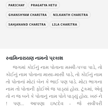
PARICHAY
PRAGATYA HETU
GHANSHYAM CHARITRA
NILKANTH CHARITRA
SAHJANAND CHARITRA
LILA CHARITRA
સ્વામિનારાયણ નામનો પ્રકાશ
જગમાં કોઈનું નામ પોતાના મમ્મી-પપ્પા પાડે, તો 
કોઈનું નામ પોતાના માસા-માસી પાડે, તો કોઈનું નામ 
તો પોતાનાં મોટાં બેન કે ભાઈ પણ પાડે. મોટા ભાગના 
નામ તો પોતાની ફોઈએ જ પાડ્યાં હોય. ટૂંકમાં, એવું 
તો ન જ બને કે પોતાનું નામ પોતે પાડ્યું હોય. ખરું ને 
! પણ... આપણા ઇષ્ટદેવ - જે સર્વોપરી 