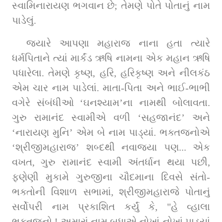
સ્વામિનારાયણ ભગવાન છે; તેમણે પોતે પોતાનું નામ 
પાડેલું. 
જ્યારે આપણા મહારાજ નાના હતા ત્યારે 
ધર્મપિતાને ત્યાં માર્કંડ ઋષિ નામના એક મહાન ઋષિ 
પધારેલા. તેમણે કૃષ્ણ, હરિ, હરિકૃષ્ણ અને નીલકંઠ 
એમ ચાર નામ પાડેલાં. માતા-પિતા અને ભાઈ-ભાભી 
વગેરે સંબંધીઓ ‘ઘનશ્યામ’ના નામથી બોલાવતા. 
ગુરુ રામાનંદ સ્વામીએ વળી ‘સહજાનંદ’ અને 
‘નારાયણ મુનિ’ એમ બે નામ પાડ્યાં. ભક્તજનોએ 
‘શ્રીજીમહારાજ’ શબ્દથી નવાજ્યા પણ... એક 
વખત, ગુરુ રામાનંદ સ્વામી અંતર્ધાન થયા પછી, 
ફણેણી મુકામે ગુરુજીના ચૌદમાના દિવસે સંતો-
ભક્તોની વિશાળ સભામાં, શ્રીજીમહારાજે પોતાનું 
સર્વોપરી નામ પ્રકાશિત કર્યું કે, "હે વ્હાલા 
ભક્તજનો ! અમારાં નામ બધાએ નોખાં નોખાં પાડ્યાં 