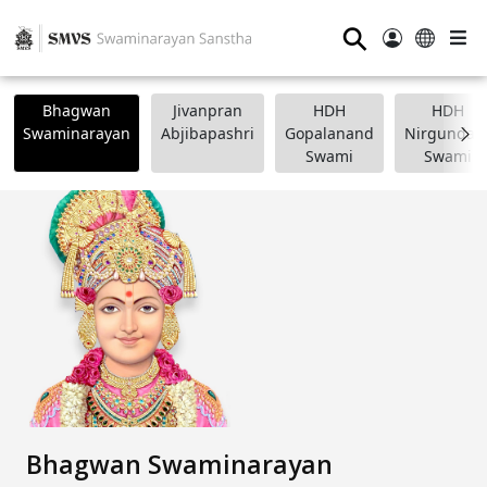
⚲
Bhagwan
Jivanpran
HDH
HDH
Swaminarayan
Abjibapashri
Gopalanand
Nirgundasj
Swami
Swami
Bhagwan Swaminarayan