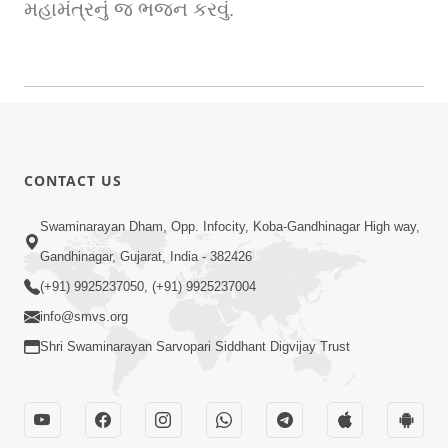
મહામંત્રનું જ ભજન કરવું.
CONTACT US
Swaminarayan Dham, Opp. Infocity, Koba-Gandhinagar High way,
Gandhinagar, Gujarat, India - 382426
(+91) 9925237050, (+91) 9925237004
info@smvs.org
Shri Swaminarayan Sarvopari Siddhant Digvijay Trust