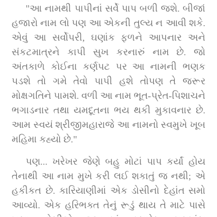
"આ નામથી પાપીનાં સર્વે પાપ બળી જશે. બીજાં 
હજારો નામ લો પણ આ એકની તુલ્ય ન આવી શકે. 
એવું આ સર્વોપરી, ઘણાંક ફળને આપનાર અને 
સંકટમાત્રને કાપી સુખ કરનારું નામ છે. જો 
અંતકાળે કોઈના કર્ણપટ પર આ નામની ભણક 
પડશે તો ગમે તેવો પાપી હશે તોપણ તે જરૂર 
મોક્ષગતિને પામશે. વળી આ નામ ભૂત-પ્રેત-પિશાચને 
ભગાડનાર તથા યમદૂતના ભય થકી મુકાવનાર છે. 
આમ સ્વયં શ્રીજીમહારાજે આ નામનો સ્વમુખે ખૂબ 
મહિમા કહ્યો છે." 
પણ... ખરેખર જેણે બહુ મોટાં પાપ કર્યાં હોય 
તેનાથી આ નામ મુખે કરી લઈ શકાતું જ નથી; એ 
હકીકત છે. કારિયાણીમાં એક ડોસીનો દેહાંત સમો 
આવ્યો. એક હરિભક્ત તેનું રૂડું થાય તે માટે પાસે 