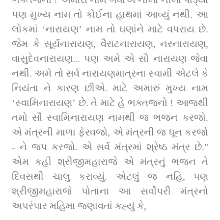
પણ મુખ્ય નામ તો કોઈના હાથમાં આવ્યું નથી. આ 
લોકમાં ‘નારાયણ’ નામ તો ઘણાંને માટે વપરાય છે. 
જેમ કે સૂર્યનારાયણ, વૈરાટનારાયણ, નરનારાયણ, 
વાસુદેવનારાયણ... પણ અમે એ સૌ નારાયણ જેવા 
નથી. અમે તો સર્વ નારાયણમાત્રના સ્વામી એટલે કે 
નિયંતા ને કારણ છીએ. માટે અમારું મુખ્ય નામ 
‘સ્વામિનારાયણ’ છે. તે માટે હે ભક્તજનો ! આજથી 
તમો સૌ સ્વામિનારાયણ નામથી જ ભજન કરજો. 
એ મંત્રની માળા ફેરવજો, એ મંત્રની જ ધૂન કરજો 
- ને જપ કરજો. એ સર્વ મંત્રમાં શ્રેષ્ઠ મંત્ર છે." 
એમ કહી શ્રીજીમહારાજે એ મંત્રનું ભજન તે 
દિવસથી ચાલુ કરાવ્યું. એટલું જ નહિ, પણ 
શ્રીજીમહારાજે પોતાના આ સર્વોપરી મંત્રનો 
અપરંપાર મહિમા જણાવતાં કહ્યું કે, 