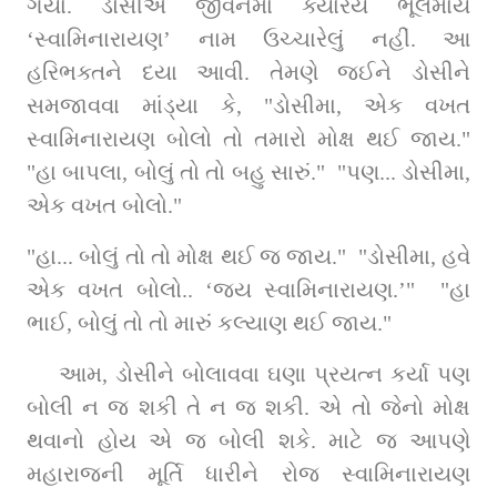
ગયા. ડોસીએ જીવનમાં ક્યારેય ભૂલમાંય 
‘સ્વામિનારાયણ’ નામ ઉચ્ચારેલું નહીં. આ 
હરિભક્તને દયા આવી. તેમણે જઈને ડોસીને 
સમજાવવા માંડ્યા કે, "ડોસીમા, એક વખત 
સ્વામિનારાયણ બોલો તો તમારો મોક્ષ થઈ જાય." 
"હા બાપલા, બોલું તો તો બહુ સારું."  "પણ... ડોસીમા, 
એક વખત બોલો." 
"હા... બોલું તો તો મોક્ષ થઈ જ જાય."  "ડોસીમા, હવે 
એક વખત બોલો.. ‘જય સ્વામિનારાયણ.’"  "હા 
ભાઈ, બોલું તો તો મારું કલ્યાણ થઈ જાય." 
આમ, ડોસીને બોલાવવા ઘણા પ્રયત્ન કર્યા પણ 
બોલી ન જ શકી તે ન જ શકી. એ તો જેનો મોક્ષ 
થવાનો હોય એ જ બોલી શકે. માટે જ આપણે 
મહારાજની મૂર્તિ ધારીને રોજ સ્વામિનારાયણ 