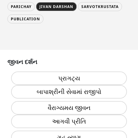
PARICHAY
JIVAN DARSHAN
SARVOTKRUSTATA
PUBLICATION
જીવન દર્શન
પ્રાગટ્ય
બાપાશ્રીની સેવામાં રાજીપો
વૈરાગ્યમય જીવન
આગવી પ્રીતિ
ગૃહ ત્યાગ