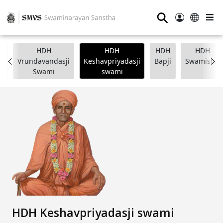
⚲
HDH
HDH
HDH
HDH
i
Vrundavandasji
Keshavpriyadasji
Bapji
Swamishri
Swami
swami
HDH Keshavpriyadasji swami