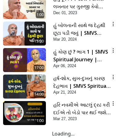
લખનાર પર ગુરુજી કેવો
Dec 01, 2023
રાજીપો વરસાવશે ?
1:00
હું બોલતાની સાથે જ દેહથી
છૂટા પડી જવું | SMVS
Mar 20, 2024
Spiritual Journey |
15:00
Anadimukta Gyan
હું કોણ છું ? ભાગ 1 | SMVS
Spiritual Journey |
Apr 06, 2024
Anadimukta Gyan
17:00
હર્ષ-શોક, સુખ-દુખનું કારણ
દેહભાવ | SMVS Spiritual
Apr 21, 2024
Journey | Anadimukta
14:00
Gyan
હરિ નવમીએ આટલું દ્રઢ કરી
દઈએ તો બેડો પાર થઈ જશે..
Mar 27, 2023
| Hari Navmi 2023 |
1:00
Swaninarayan | SMVS |
Loading...
2023