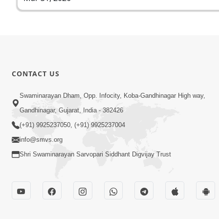
CONTACT US
Swaminarayan Dham, Opp. Infocity, Koba-Gandhinagar High way,
Gandhinagar, Gujarat, India - 382426
(+91) 9925237050, (+91) 9925237004
info@smvs.org
Shri Swaminarayan Sarvopari Siddhant Digvijay Trust