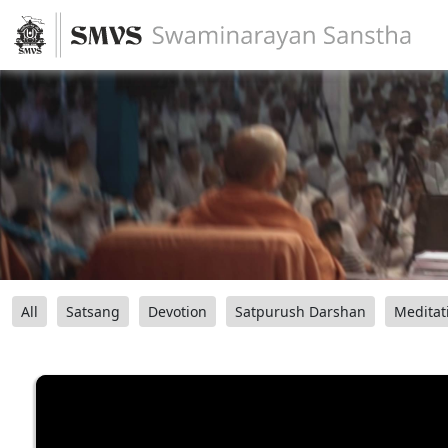
All
Satsang
Devotion
Satpurush Darshan
Meditat