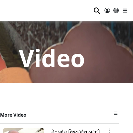
⚲
Video
More Video
હેતુપૂર્વક નિજદર્શન ડાયરી