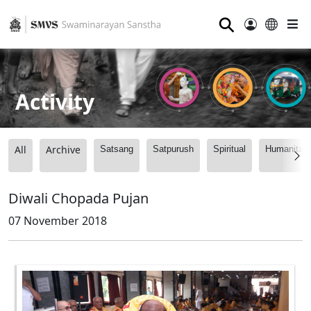
⚲
Activity
All
Archive
Satsang
Satpurush
Spiritual
Humanitari
Diwali Chopada Pujan
07 November 2018