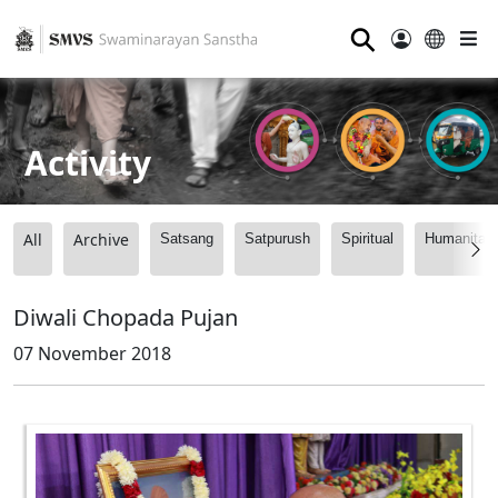
⚲
Activity
All
Archive
Satsang
Satpurush
Spiritual
Humanitari
Diwali Chopada Pujan
07 November 2018