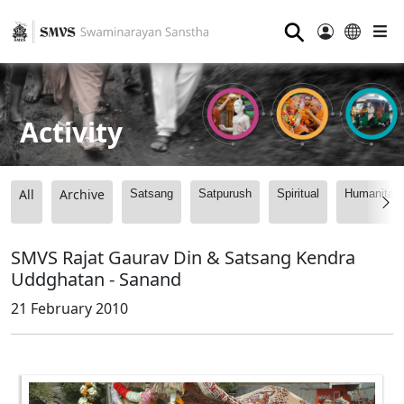
⚲
Activity
All
Archive
Satsang
Satpurush
Spiritual
Humanitari
SMVS Rajat Gaurav Din & Satsang Kendra
Uddghatan - Sanand
21 February 2010